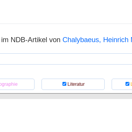
n im NDB-Artikel von
Chalybaeus, Heinrich 
ographie
Literatur
L