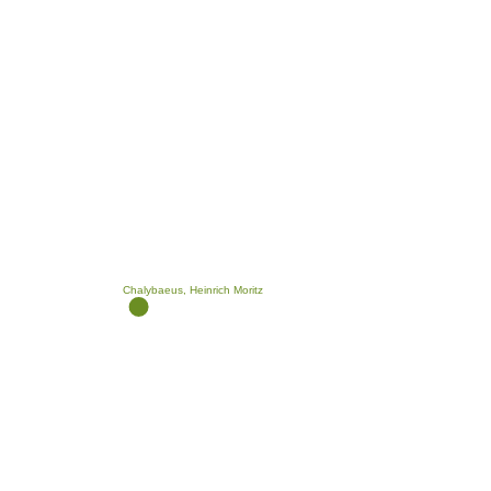
Chalybaeus, Heinrich Moritz