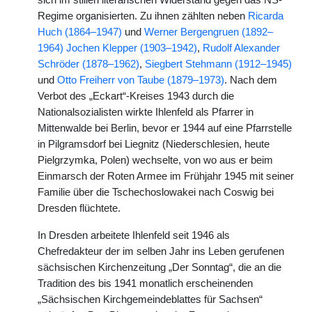
Regime organisierten. Zu ihnen zählten neben
Ricarda
Huch (1864–1947)
und
Werner Bergengruen (1892–
1964)
Jochen Klepper (1903–1942)
,
Rudolf Alexander
Schröder (1878–1962)
,
Siegbert Stehmann (1912–1945)
und
Otto Freiherr von Taube (1879–1973)
. Nach dem
Verbot des „Eckart“-Kreises 1943 durch die
Nationalsozialisten wirkte Ihlenfeld als Pfarrer in
Mittenwalde bei Berlin, bevor er 1944 auf eine Pfarrstelle
in Pilgramsdorf bei Liegnitz (Niederschlesien, heute
Pielgrzymka, Polen) wechselte, von wo aus er beim
Einmarsch der Roten Armee im Frühjahr 1945 mit seiner
Familie über die Tschechoslowakei nach Coswig bei
Dresden flüchtete.
In Dresden arbeitete Ihlenfeld seit 1946 als
Chefredakteur der im selben Jahr ins Leben gerufenen
sächsischen Kirchenzeitung „Der Sonntag“, die an die
Tradition des bis 1941 monatlich erscheinenden
„Sächsischen Kirchgemeindeblattes für Sachsen“