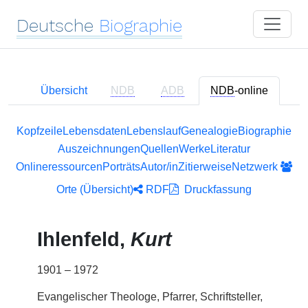
Deutsche
Biographie
Übersicht
NDB
ADB
NDB
-online
Kopfzeile
Lebensdaten
Lebenslauf
Genealogie
Biographie
Auszeichnungen
Quellen
Werke
Literatur
Onlineressourcen
Porträts
Autor/in
Zitierweise
Netzwerk
Orte (Übersicht)
RDF
Druckfassung
Ihlenfeld,
Kurt
1901 – 1972
Evangelischer Theologe, Pfarrer, Schriftsteller,