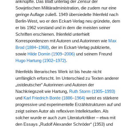
anknüpfte. Das Blatt unterlag der Zensur der
Sowjetischen Militäradministration, die zudem nur eine
geringe Auflage zuließ. 1949 übersiedelte Ihlenfeld nach
Berlin-West, wo er den Eckart-Verlag neu gründete, dem
er bis 1962 vorstand und in dem die meisten seiner
Schriften erschienen. Ihlenfeld unterhielt
Korrespondenzen mit Autoren und Autorinnen wie
Max
Brod (1884–1968)
, der im Eckart-Verlag publizierte,
sowie
Hilde Domin (1909–2006)
und seinem Freund
Hugo Hartung (1902–1972)
.
Ihlenfelds literarisches Werk ist bis heute nicht
umfänglich erforscht. Im Unterschied zu Texten anderer
„ostdeutscher“ Autorinnen und Autoren der
Nachkriegszeit wie Hartung,
Ruth Storm (1905–1993)
und
Karl Friedrich Borée (1886–1964)
weist es stärkere
progressive und experimentelle Erzählstrukturen auf und
zeigt seinen Autor als reflexiven Intellektuellen. Als
solcher wurde er auch zum Literaturkritiker – etwa mit
den Essays „Rudolf Alexander Schröder“ (1953) und