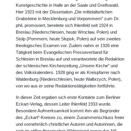
Kunstgeschichte in Halle an der Saale und Greifswald.
Hier 1923 mit der Dissertation „Die mittelalterlichen
Grabsteine in Mecklenburg und Vorpommern“ zum Dr.
phil. promoviert, bereitete sich Ihlenfeld seit 1924 in
Breslau (Niederschlesien, heute Wrocław, Polen) und
Stolp (Pommern, heute Słupsk, Polen) auf sein zweites
theologisches Examen vor. Zudem nahm er 1926 eine
Tätigkeit beim Evangelischen Presseverband für
Schlesien in Breslau auf und verantwortete die Redaktion
der schlesischen Kirchenzeitung „Unsere Kirche“ und
des Volkskalenders. 1928 ging er als Kreispfarrer nach
Waldenburg (Niederschlesien, heute Wałbrzych, Polen),
von wo aus er seine Redaktionstätigkeiten fortführte.
In dieser Zeit ergaben sich erste Kontakte zum Berliner
Eckart-Verlag, dessen Leiter Ihlenfeld 1933 wurde.
Besondere Aufmerksamkeit kommt ihm als Begründer
des „Eckart“-Kreises zu, einem Zusammenschluss freier
und vornehmlich christlicher Autoren und Autorinnen, die
sich im stillen literarischen Widerstand gegen das NS-