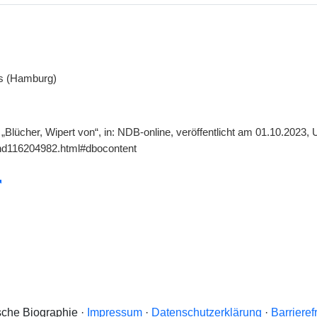
s (Hamburg)
„Blücher, Wipert von“, in: NDB-online, veröffentlicht am 01.10.2023,
gnd116204982.html#dbocontent
che Biographie ·
Impressum
·
Datenschutzerklärung
·
Barrieref