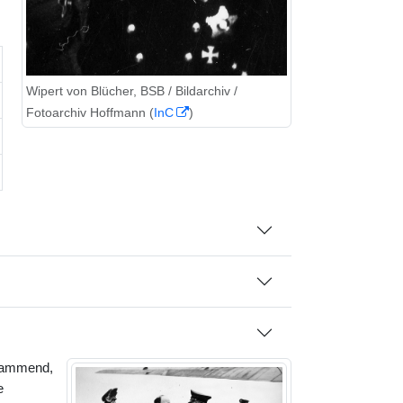
Wipert von Blücher, BSB / Bildarchiv /
Fotoarchiv Hoffmann (
InC
)
 stammend,
e