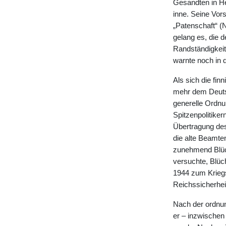
Gesandten in He
inne. Seine Vors
„Patenschaft“ (
gelang es, die d
Randständigkeit
warnte noch in 
Als sich die fin
mehr dem Deutsc
generelle Ordnu
Spitzenpolitiker
Übertragung des
die alte Beamte
zunehmend Blüc
versuchte, Blüc
1944 zum Kriegsa
Reichssicherhei
Nach der ordnu
er – inzwischen