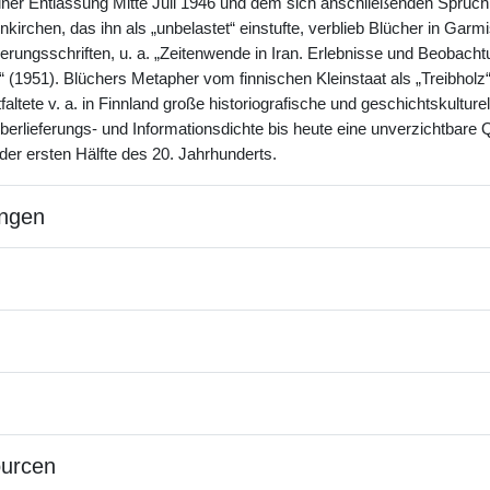
ner Entlassung Mitte Juli 1946 und dem sich anschließenden Spruc
irchen, das ihn als „unbelastet“ einstufte, verblieb Blücher in Garm
nerungsschriften, u. a. „Zeitenwende in Iran. Erlebnisse und Beobac
 (1951). Blüchers Metapher vom finnischen Kleinstaat als „Treibholz“
altete v. a. in Finnland große historiografische und geschichtskultur
berlieferungs- und Informationsdichte bis heute eine unverzichtbare 
der ersten Hälfte des 20. Jahrhunderts.
ngen
ourcen