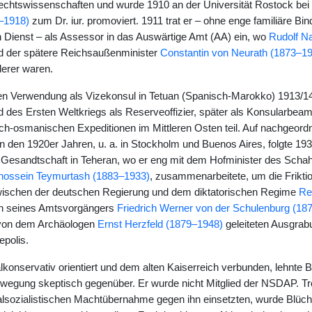
chtswissenschaften und wurde 1910 an der Universität Rostock bei
–1918)
zum Dr. iur. promoviert. 1911 trat er – ohne enge familiäre Bi
 Dienst – als Assessor in das Auswärtige Amt (AA) ein, wo
Rudolf N
 der spätere Reichsaußenminister
Constantin von Neurath (1873–1
derer waren.
ten Verwendung als Vizekonsul in Tetuan (Spanisch-Marokko) 1913/
 des Ersten Weltkriegs als Reserveoffizier, später als Konsularbeam
h-osmanischen Expeditionen im Mittleren Osten teil. Auf nachgeord
 den 1920er Jahren, u. a. in Stockholm und Buenos Aires, folgte 193
Gesandtschaft in Teheran, wo er eng mit dem Hofminister des Scha
hossein Teymurtash (1883–1933)
, zusammenarbeitete, um die Frikti
ischen der deutschen Regierung und dem diktatorischen Regime
Re
n seines Amtsvorgängers
Friedrich Werner von der Schulenburg (18
von dem Archäologen
Ernst Herzfeld (1879–1948)
geleiteten Ausgrabu
epolis.
nalkonservativ orientiert und dem alten Kaiserreich verbunden, lehnt
egung skeptisch gegenüber. Er wurde nicht Mitglied der NSDAP. Trotz
alsozialistischen Machtübernahme gegen ihn einsetzten, wurde Blü