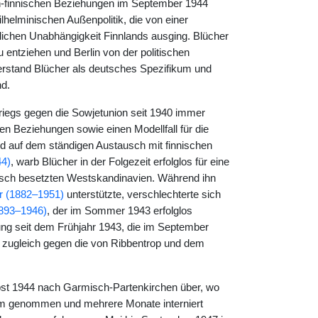
ch-finnischen Beziehungen im September 1944
ilhelminischen Außenpolitik, die von einer
tlichen Unabhängigkeit Finnlands ausging. Blücher
u entziehen und Berlin von der politischen
erstand Blücher als deutsches Spezifikum und
nd.
riegs gegen die Sowjetunion seit 1940 immer
en Beziehungen sowie einen Modellfall für die
d auf dem ständigen Austausch mit finnischen
44)
, warb Blücher in der Folgezeit erfolglos für eine
tsch besetzten Westskandinavien. Während ihn
r (1882–1951)
unterstützte, verschlechterte sich
1893–1946)
, der im Sommer 1943 erfolglos
ng seit dem Frühjahr 1943, die im September
ber zugleich gegen die von Ribbentrop und dem
st 1944 nach Garmisch-Partenkirchen über, wo
sam genommen und mehrere Monate interniert