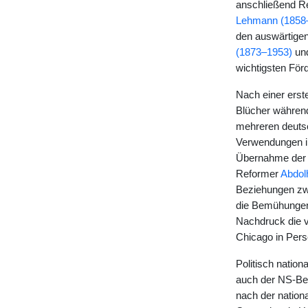
anschließend Re
Lehmann (1858
den auswärtigen
(1873–1953)
und
wichtigsten För
Nach einer ers
Blücher während
mehreren deutsc
Verwendungen in
Übernahme der 
Reformer
Abdol
Beziehungen zw
die Bemühunge
Nachdruck die 
Chicago in Pers
Politisch natio
auch der NS-Bew
nach der nation