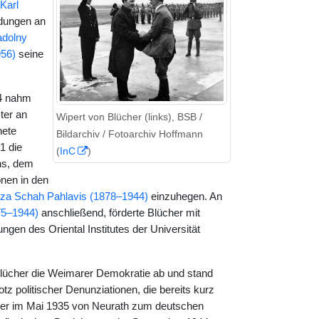
Karl
ndungen an
adolny
956)
seine
14 nahm
ter an
Wipert von Blücher (links), BSB /
nete
Bildarchiv / Fotoarchiv Hoffmann
1 die
(
InC
)
hs, dem
onen in den
za Schah Pahlavis (1878–1944)
einzuhegen. An
75–1944)
anschließend, förderte Blücher mit
ngen des Oriental Institutes der Universität
e Blücher die Weimarer Demokratie ab und stand
 politischer Denunziationen, die bereits kurz
cher im Mai 1935 von Neurath zum deutschen