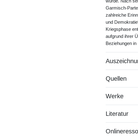
wurde. Nach sei
Garmisch-Partenk
zahlreiche Erin
und Demokratie“
Kriegsphase entf
aufgrund ihrer Ü
Beziehungen in 
Auszeichnu
Quellen
Werke
Literatur
Onlineress