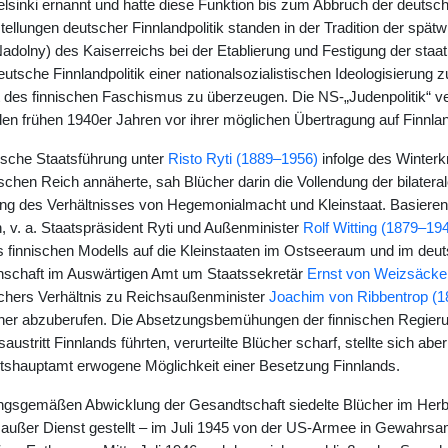
lsinki ernannt und hatte diese Funktion bis zum Abbruch der deuts
tellungen deutscher Finnlandpolitik standen in der Tradition der spätw
Nadolny) des Kaiserreichs bei der Etablierung und Festigung der staa
eutsche Finnlandpolitik einer nationalsozialistischen Ideologisierung z
 des finnischen Faschismus zu überzeugen. Die NS-„Judenpolitik“ v
den frühen 1940er Jahren vor ihrer möglichen Übertragung auf Finnla
nische Staatsführung unter
Risto Ryti (1889–1956)
infolge des Winterk
hen Reich annäherte, sah Blücher darin die Vollendung der bilateral
ng des Verhältnisses von Hegemonialmacht und Kleinstaat. Basieren
n, v. a. Staatspräsident Ryti und Außenminister
Rolf Witting (1879–19
 finnischen Modells auf die Kleinstaaten im Ostseeraum und im deu
nschaft im Auswärtigen Amt um Staatssekretär
Ernst von Weizsäcke
hers Verhältnis zu Reichsaußenminister
Joachim von Ribbentrop (
her abzuberufen. Die Absetzungsbemühungen der finnischen Regieru
ustritt Finnlands führten, verurteilte Blücher scharf, stellte sich a
tshauptamt erwogene Möglichkeit einer Besetzung Finnlands.
ngsgemäßen Abwicklung der Gesandtschaft siedelte Blücher im Herb
 außer Dienst gestellt – im Juli 1945 von der US-Armee in Gewahr