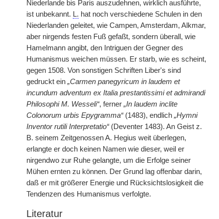
Niederlande bis Paris auszudehnen, wirklich ausführte,
ist unbekannt.
L.
hat noch verschiedene Schulen in den
Niederlanden geleitet, wie Campen, Amsterdam, Alkmar,
aber nirgends festen Fuß gefaßt, sondern überall, wie
Hamelmann angibt, den Intriguen der Gegner des
Humanismus weichen müssen. Er starb, wie es scheint,
gegen 1508. Von sonstigen Schriften Liber's sind
gedruckt ein
„Carmen panegyricum in laudem et
incundum adventum ex Italia prestantissimi et admirandi
Philosophi M. Wesseli“
, ferner
„In laudem inclite
Colonorum urbis Epygramma“
(1483), endlich
„Hymni
Inventor rutili Interpretatio“
(Deventer 1483). An Geist z.
B. seinem Zeitgenossen A. Hegius weit überlegen,
erlangte er doch keinen Namen wie dieser, weil er
nirgendwo zur Ruhe gelangte, um die Erfolge seiner
Mühen ernten zu können. Der Grund lag offenbar darin,
daß er mit größerer Energie und Rücksichtslosigkeit die
Tendenzen des Humanismus verfolgte.
Literatur