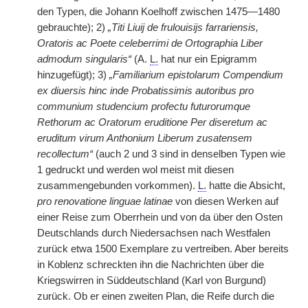
den Typen, die Johann Koelhoff zwischen 1475—1480
gebrauchte); 2)
„Titi Liuij de frulouisijs farrariensis,
Oratoris ac Poete celeberrimi de Ortographia Liber
admodum singularis“
(A.
L.
hat nur ein Epigramm
hinzugefügt); 3)
„Familiarium epistolarum Compendium
ex diuersis hinc inde Probatissimis autoribus pro
communium studencium profectu futurorumque
Rethorum ac Oratorum eruditione Per diseretum ac
eruditum virum Anthonium Liberum zusatensem
recollectum“
(auch 2 und 3 sind in denselben Typen wie
1 gedruckt und werden wol meist mit diesen
zusammengebunden vorkommen).
L.
hatte die Absicht,
pro renovatione linguae latinae
von diesen Werken auf
einer Reise zum Oberrhein und von da über den Osten
Deutschlands durch Niedersachsen nach Westfalen
zurück etwa 1500 Exemplare zu vertreiben. Aber bereits
in Koblenz schreckten ihn die Nachrichten über die
Kriegswirren in Süddeutschland (Karl von Burgund)
zurück. Ob er einen zweiten Plan, die Reife durch die