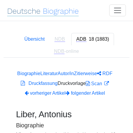
Deutsche
Biographie
Übersicht
NDB
ADB
18 (1883)
NDB
-online
Biographie
Literatur
Autor/in
Zitierweise
RDF
Druckfassung
Druckvorlage
Scan
vorheriger Artikel
folgender Artikel
Liber, Antonius
Biographie