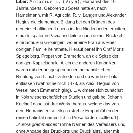
Liber:
Antonius
L.
(Vrye)
, Humanist des 16.
Jahrhunderts. Geboren zu Soest hatte er, nach
Hamelmann, mit R. Agricola, R. v. Langen und Alexander
Hegius die elementare Bildung bei den Brüdern des
gemeinschaftlichen Lebens in den Niederlanden erhalten,
studirte später in Pavia und leitete nach seiner Rückkehr
eine Schule in Groningen, wo er eine Frau aus einer
dortigen Familie heirathete. Hierauf berief ihn Graf Moriz
Spiegelberg, Propst von Emmerich, an die Spitze der
dortigen Kapitelschule. Allein die anderen Kanoniker
waren mit der ausgesprochenen humanistischen
Richtung von
L.
nicht zufrieden und so wurde er bald
entlassen (wahrscheinlich 1473, als Alex. Hegius von
Wesel nach Emmerich ging).
L.
widmete sich zunächst
in Köln wissenschaftlichen Studien und gab bei Johann
Koelhoff daselbst drei Werke heraus, welche das von
dem Humanisten so eifrig erstrebte Emporblühen der
reinen Latinität namentlich in Prosa fördern sollten: 1)
„Aurora grammatices“
(ohne Namen des Verfassers und
ohne Angabe des Druckorts und Druckjahrs, aber mit