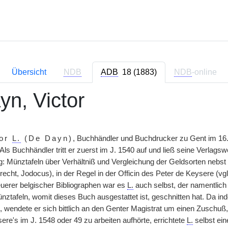
Übersicht
NDB
ADB
18 (1883)
NDB
-online
yn, Victor
tor
L.
(De Dayn)
, Buchhändler und Buchdrucker zu Gent im 16.
 Als Buchhändler tritt er zuerst im J. 1540 auf und ließ seine Verlags
g: Münztafeln über Verhältniß und Vergleichung der Geldsorten neb
echt, Jodocus), in der Regel in der Officin des Peter de Keysere (vg
erer belgischer Bibliographen war es
L.
auch selbst, der namentlic
ünztafeln, womit dieses Buch ausgestattet ist, geschnitten hat. Da i
 wendete er sich bittlich an den Genter Magistrat um einen Zuschuß, 
re's im J. 1548 oder 49 zu arbeiten aufhörte, errichtete
L.
selbst ei