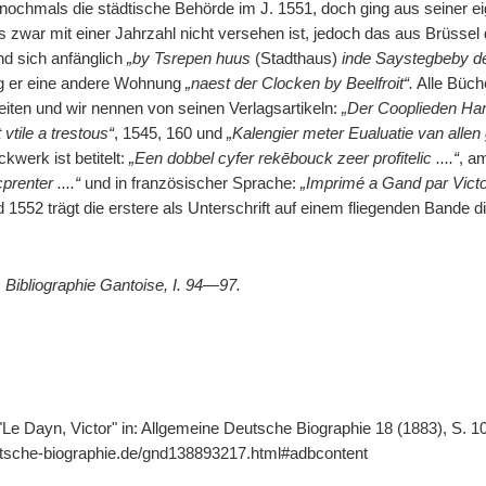
 nochmals die städtische Behörde im J. 1551, doch ging aus seiner ei
 zwar mit einer Jahrzahl nicht versehen ist, jedoch das aus Brüssel d
d sich anfänglich
„by Tsrepen huus
(Stadthaus)
inde Saystegbeby de
og er eine andere Wohnung
„naest der Clocken by Beelfroit“.
Alle Büch
eiten und wir nennen von seinen Verlagsartikeln:
„Der Cooplieden Han
tile a trestous“
, 1545, 160 und
„Kalengier meter Eualuatie van allen
ckwerk ist betitelt:
„Een dobbel cyfer rekēbouck zeer profitelic ....“
, a
renter ....“
und in französischer Sprache:
„Imprimé a Gand par Victor
 1552 trägt die erstere als Unterschrift auf einem fliegenden Bande 
,
Bibliographie Gantoise, I. 94—97.
"Le Dayn, Victor" in: Allgemeine Deutsche Biographie 18 (1883), S. 1
utsche-biographie.de/gnd138893217.html#adbcontent