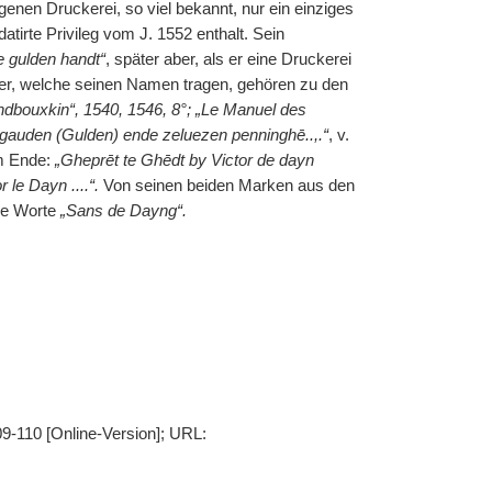
genen Druckerei, so viel bekannt, nur ein einziges
atirte Privileg vom J. 1552 enthalt. Sein
 gulden handt“
, später aber, als er eine Druckerei
er, welche seinen Namen tragen, gehören zu den
dbouxkin“, 1540, 1546, 8°; „Le Manuel des
 gauden (Gulden) ende zeluezen penninghē..,.“
, v.
m Ende:
„Gheprēt te Ghēdt by Victor de dayn
 le Dayn ....“.
Von seinen beiden Marken aus den
die Worte
„Sans de Dayng“.
09-110 [Online-Version]; URL: