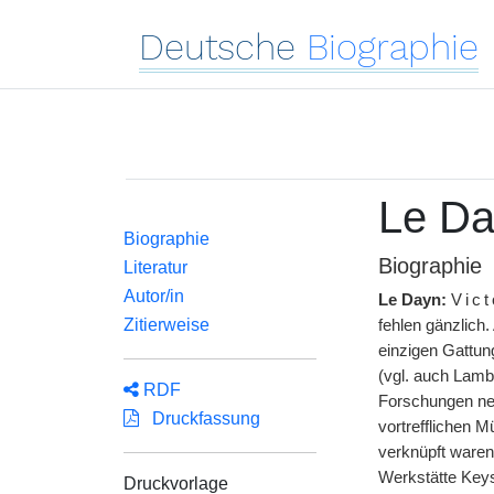
Deutsche
Biographie
Le Da
Biographie
Biographie
Literatur
Autor/in
Le Dayn:
Vic
Zitierweise
fehlen gänzlich.
einzigen Gattun
(vgl. auch Lambr
RDF
Forschungen neu
Druckfassung
vortrefflichen M
verknüpft waren,
Werkstätte Keyse
Druckvorlage