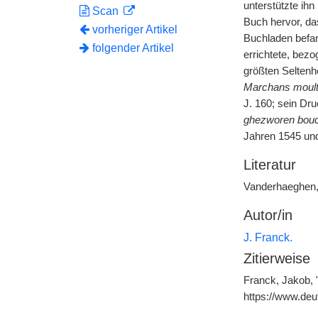
unterstützte ihn
Scan
Buch hervor, das
vorheriger Artikel
Buchladen befan
folgender Artikel
errichtete, bez
größten Seltenh
Marchans moult v
J. 160; sein Dru
ghezworen boucp
Jahren 1545 und
Literatur
Vanderhaeghen
Autor/in
J. Franck.
Zitierweise
Franck, Jakob, 
https://www.de