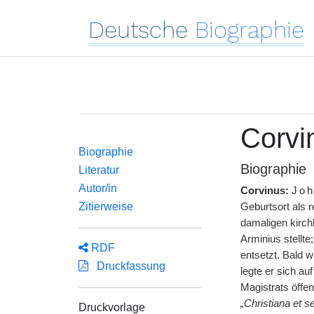
Deutsche
Biographie
Corvi
Biographie
Biographie
Literatur
Autor/in
Corvinus:
Joh
Zitierweise
Geburtsort als r
damaligen kirchl
Arminius stellt
RDF
entsetzt. Bald 
Druckfassung
legte er sich a
Magistrats öffen
„Christiana et s
Druckvorlage