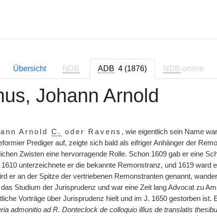
Übersicht
NDB
ADB
4 (1876)
NDB
-online
nus, Johann Arnold
ann Arnold
C.
oder Ravens
, wie eigentlich sein Name wa
eformier Prediger auf, zeigte sich bald als eifriger Anhänger der Rem
ichen Zwisten eine hervorragende Rolle. Schon 1609 gab er eine Schri
e; 1610 unterzeichnete er die bekannte Remonstranz, und 1619 ward 
wird er an der Spitze der vertriebenen Remonstranten genannt, wande
uf das Studium der Jurisprudenz und war eine Zeit lang Advocat zu 
tliche Vorträge über Jurisprudenz hielt und im J. 1650 gestorben ist. 
eria admonitio ad R. Donteclock de colloquio illius de translatis thesib