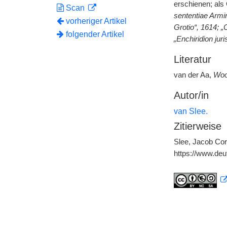
erschienen; als
Scan
sententiae Armin
vorheriger Artikel
Grotio“, 1614; 
folgender Artikel
„Enchiridion juris
Literatur
van der Aa,
Woo
Autor/in
van Slee.
Zitierweise
Slee, Jacob Cor
https://www.de