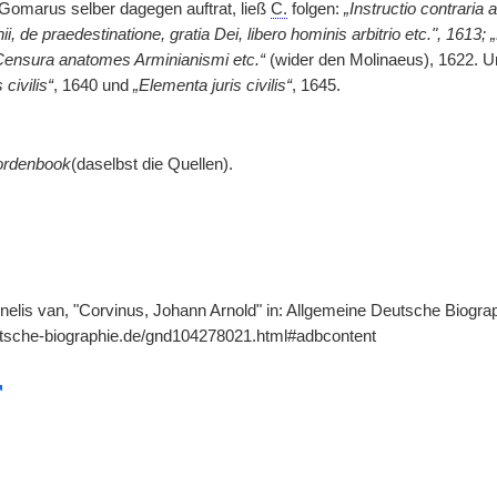
 Gomarus selber dagegen auftrat, ließ
C.
folgen:
„Instructio contrari
ii, de praedestinatione, gratia Dei, libero hominis arbitrio etc.", 16
„Censura anatomes Arminianismi etc.“
(wider den Molinaeus), 1622. Un
 civilis“
, 1640 und
„Elementa juris civilis“
, 1645.
rdenbook
(daselbst die Quellen).
nelis van, "Corvinus, Johann Arnold" in: Allgemeine Deutsche Biograp
utsche-biographie.de/gnd104278021.html#adbcontent