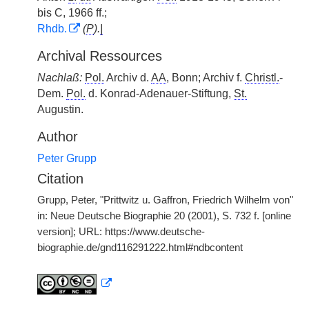
bis C, 1966 ff.;
Rhdb.
(
P
).
|
Archival Ressources
Nachlaß:
Pol.
Archiv d.
AA
, Bonn; Archiv f.
Christl.
-
Dem.
Pol.
d. Konrad-Adenauer-Stiftung,
St.
Augustin.
Author
Peter Grupp
Citation
Grupp, Peter, "Prittwitz u. Gaffron, Friedrich Wilhelm von"
in: Neue Deutsche Biographie 20 (2001), S. 732 f. [online
version]; URL: https://www.deutsche-
biographie.de/gnd116291222.html#ndbcontent