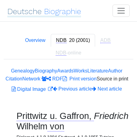
Deutsche
Biographie
Overview
NDB
20 (2001)
ADB
NDB
-online
Genealogy
Biography
Awards
Works
Literature
Author
Citation
Network
RDF
Print version
Source in print
Previous article
Next article
Digital Image
Prittwitz u. Gaffron,
Friedrich
Wilhelm
von