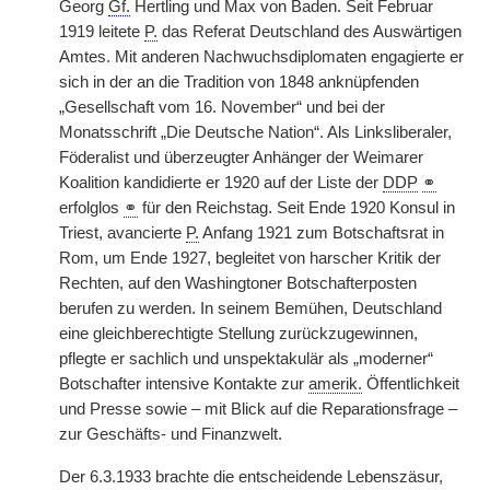
Georg
Gf.
Hertling und Max von Baden. Seit Februar
1919 leitete
P.
das Referat Deutschland des Auswärtigen
Amtes. Mit anderen Nachwuchsdiplomaten engagierte er
sich in der an die Tradition von 1848 anknüpfenden
„Gesellschaft vom 16. November“ und bei
|
der
Monatsschrift „Die Deutsche Nation“. Als Linksliberaler,
Föderalist und überzeugter Anhänger der Weimarer
Koalition kandidierte er 1920 auf der Liste der
DDP
⚭
erfolglos
⚭
für den Reichstag. Seit Ende 1920 Konsul in
Triest, avancierte
P.
Anfang 1921 zum Botschaftsrat in
Rom, um Ende 1927, begleitet von harscher Kritik der
Rechten, auf den Washingtoner Botschafterposten
berufen zu werden. In seinem Bemühen, Deutschland
eine gleichberechtigte Stellung zurückzugewinnen,
pflegte er sachlich und unspektakulär als „moderner“
Botschafter intensive Kontakte zur
amerik.
Öffentlichkeit
und Presse sowie – mit Blick auf die Reparationsfrage –
zur Geschäfts- und Finanzwelt.
Der 6.3.1933 brachte die entscheidende Lebenszäsur,