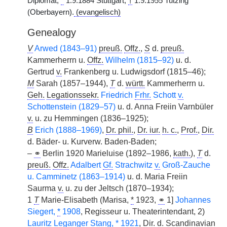
Diplomat,
*
1.9.1884 Stuttgart,
†
1.9.1955 Tutzing
(Oberbayern).
(evangelisch)
Genealogy
V
Arwed (1843–91)
preuß.
Offz.
,
S
d.
preuß.
Kammerherrn u.
Offz.
Wilhelm (1815–92)
u. d.
Gertrud
v.
Frankenberg u. Ludwigsdorf (1815–46);
M
Sarah (1857–1944),
T
d.
württ.
Kammerherrn u.
Geh.
Legationssekr.
Friedrich
Frhr.
Schott
v.
Schottenstein (1829–57)
u. d. Anna Freiin Varnbüler
v.
u. zu Hemmingen (1836–1925);
B
Erich (1888–1969)
,
Dr. phil.
,
Dr. iur.
h. c.
,
Prof.
,
Dir.
d. Bäder- u. Kurverw. Baden-Baden;
–
⚭
Berlin 1920 Marieluise (1892–1986,
kath.
),
T
d.
preuß.
Offz.
Adalbert
Gf.
Strachwitz
v.
Groß-Zauche
u. Camminetz (1863–1914)
u. d. Maria Freiin
Saurma
v.
u. zu der Jeltsch (1870–1934);
1
T
Marie-Elisabeth (Marisa,
*
1923,
⚭
1]
Johannes
Siegert,
*
1908
, Regisseur u. Theaterintendant, 2)
Lauritz Leganger Stang,
*
1921
,
Dir.
d. Scandinavian