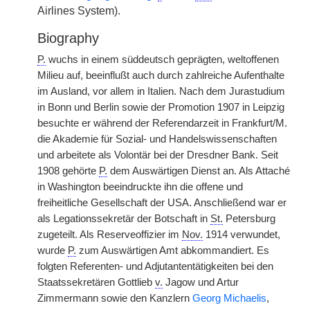
Airlines System).
Biography
P.
wuchs in einem süddeutsch geprägten, weltoffenen
Milieu auf, beeinflußt auch durch zahlreiche Aufenthalte
im Ausland, vor allem in Italien. Nach dem Jurastudium
in Bonn und Berlin sowie der Promotion 1907 in Leipzig
besuchte er während der Referendarzeit in Frankfurt/M.
die Akademie für Sozial- und Handelswissenschaften
und arbeitete als Volontär bei der Dresdner Bank. Seit
1908 gehörte
P.
dem Auswärtigen Dienst an. Als Attaché
in Washington beeindruckte ihn die offene und
freiheitliche Gesellschaft der USA. Anschließend war er
als Legationssekretär der Botschaft in
St.
Petersburg
zugeteilt. Als Reserveoffizier im
Nov.
1914 verwundet,
wurde
P.
zum Auswärtigen Amt abkommandiert. Es
folgten Referenten- und Adjutantentätigkeiten bei den
Staatssekretären Gottlieb
v.
Jagow und Artur
Zimmermann sowie den Kanzlern
Georg Michaelis
,