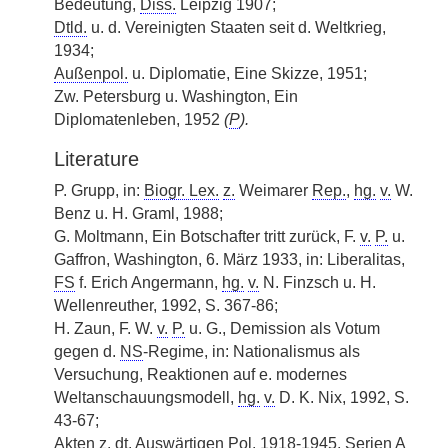
Bedeutung,
Diss.
Leipzig 1907;
Dtld.
u. d. Vereinigten Staaten seit d. Weltkrieg,
1934;
Außenpol.
u. Diplomatie, Eine Skizze, 1951;
Zw. Petersburg u. Washington, Ein
Diplomatenleben, 1952
(
P
).
Literature
P. Grupp, in:
Biogr. Lex.
z.
Weimarer
Rep.
,
hg.
v.
W.
Benz u. H. Graml, 1988;
G. Moltmann, Ein Botschafter tritt zurück, F.
v.
P.
u.
Gaffron, Washington, 6. März 1933, in: Liberalitas,
FS
f. Erich Angermann,
hg.
v.
N. Finzsch u. H.
Wellenreuther, 1992, S. 367-86;
H. Zaun, F. W.
v.
P.
u. G., Demission als Votum
gegen d.
NS
-Regime, in: Nationalismus als
Versuchung, Reaktionen auf e. modernes
Weltanschauungsmodell,
hg.
v.
D. K. Nix, 1992, S.
43-67;
Akten
z.
dt.
Auswärtigen
Pol.
1918-1945, Serien A