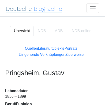
Deutsche
Biographie
Übersicht
NDB
ADB
NDB
-online
Quellen
Literatur
Objekte
Porträts
Eingehende Verknüpfungen
Zitierweise
Pringsheim, Gustav
Lebensdaten
1856 – 1899
Beruf/Funktion