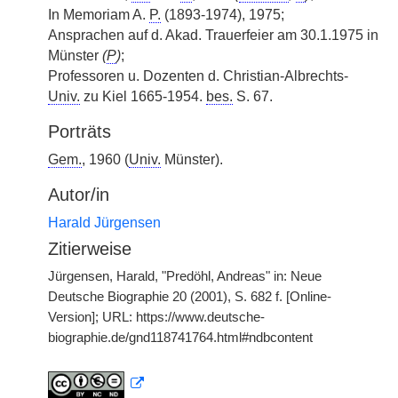
In Memoriam A.
P.
(1893-1974), 1975;
Ansprachen auf d. Akad. Trauerfeier am 30.1.1975 in
Münster
(
P
)
;
Professoren u. Dozenten d. Christian-Albrechts-
Univ.
zu Kiel 1665-1954.
bes.
S. 67.
Porträts
Gem.
, 1960 (
Univ.
Münster).
Autor/in
Harald Jürgensen
Zitierweise
Jürgensen, Harald, "Predöhl, Andreas" in: Neue
Deutsche Biographie 20 (2001), S. 682 f. [Online-
Version]; URL: https://www.deutsche-
biographie.de/gnd118741764.html#ndbcontent