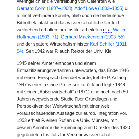
Wenngleich er die Vertreibung von Gelehrten wie
Gerhard Colm (1897–1968)
,
Adolf Löwe (1893–1995)
u.
a.
nicht verhindern konnte, blieb doch die bedeutende
Bibliothek intakt und das wissenschaftliche Umfeld
weitgehend erhalten; am Institut arbeiteten
u. a.
Walter
Hoffmann (1903–71)
,
Gerhard Mackenroth (1903–55)
und der spätere Wirtschaftsminister
Karl Schiller (1911–
94)
. Seit 1942 war
P.
auch Rektor der
Univ.
Kiel.
1945 seiner Ämter enthoben und einem
Entnazifizierungsverfahren unterworfen, das Ende 1946
mit einem Freisprach beendet wurde, kehrte
P.
Anfang
1947 wieder in seine Professur zurück und legte 1949
mit seiner „Außenwirtschaft“ (²1971) eine noch nach 50
Jahren wegweisende Studie über Grundlagen und
Perspektiven der Weltwirtschaft mit einer weit
vorausschauenden Aussage zur
europ.
Integration vor.
1953 erhielt
P.
einen Ruf an die
Univ.
Münster, mit
dessen Annahme die Ernennung zum Direktor des 1920
gegründeten Instituts für Verkehrswissenschaft