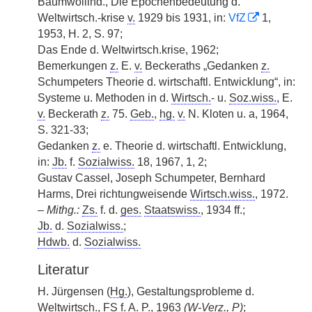
Baumwollind., Die Epochenbedeutung d.
Weltwirtsch.-krise
v.
1929 bis 1931, in:
VfZ
1,
1953, H. 2, S. 97;
Das Ende d. Weltwirtsch.krise, 1962;
Bemerkungen
z.
E.
v.
Beckeraths „Gedanken
z.
Schumpeters Theorie d. wirtschaftl. Entwicklung“, in:
Systeme
|
u. Methoden in d.
Wirtsch.
- u.
Soz.wiss.
, E.
v.
Beckerath
z.
75.
Geb.
,
hg.
v.
N. Kloten u. a, 1964,
S. 321-33;
Gedanken
z.
e. Theorie d. wirtschaftl. Entwicklung,
in:
Jb.
f.
Sozialwiss.
18, 1967, 1, 2;
Gustav Cassel, Joseph Schumpeter, Bernhard
Harms, Drei richtungweisende
Wirtsch.wiss.
, 1972.
–
Mithg.:
Zs.
f. d.
ges.
Staatswiss.
, 1934 ff.;
Jb.
d.
Sozialwiss.
;
Hdwb.
d.
Sozialwiss.
Literatur
H. Jürgensen (
Hg.
), Gestaltungsprobleme d.
Weltwirtsch.,
FS
f. A.
P.
, 1963
(
W-Verz.
,
P
)
;