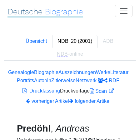
Deutsche
Biographie
Übersicht
NDB
20 (2001)
ADB
NDB
-online
Genealogie
Biographie
Auszeichnungen
Werke
Literatur
Porträts
Autor/in
Zitierweise
Netzwerk
RDF
Druckfassung
Druckvorlage
Scan
vorheriger Artikel
folgender Artikel
Predöhl
,
Andreas
Verkehrswissenschaftler,
*
26.10.1892 Hamburg,
†