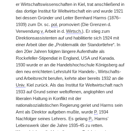
er Wirtschaftswissenschaften in Kiel, trat anschließend in
das dortige Institut für Weltwirtschaft ein und wurde 1921
bei dessen Gründer und Leiter Bernhard Harms (1876–
1939) zum Dr. sc.
pol.
promoviert (Die Grenzen d.
Verwendung
v.
Arbeit in d.
Wirtsch.
). Er stieg zum
Direktionsassistenten auf und habilitierte sich 1924 mit
einer Arbeit über die „Problematik der Standortlehre“. In
den 20er Jahren folgten längere Aufenthalte als
Rockefeller-Stipendiat in England, USA und Kanada.
1930 wurde er an die Handelshochschule Königsberg auf
den neu errichteten Lehrstuhl für Handels-, Wirtschafts-
und Arbeitsrecht berufen, kehrte aber bereits 1932 an die
Univ.
Kiel zurück. Als das Institut für Weltwirtschaft nach
1933 auf Grund seiner weltoffenen, anglophilen und
liberalen Haltung in Konflikt mit der
nationalsozialistischen Regierung geriet und Harms sein
Amt als Direktor aufgeben mußte, wurde
P.
1934
Nachfolger seines Lehrers. Es gelang
P.
, Harms'
Lebenswerk über die Jahre 1935-45 zu retten.