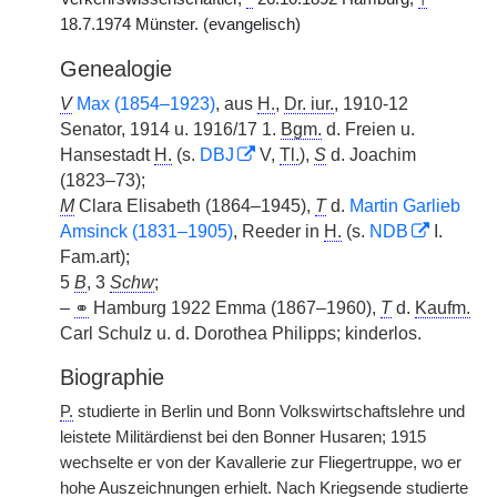
18.7.1974 Münster. (evangelisch)
Genealogie
V
Max (1854–1923)
, aus
H.
,
Dr. iur.
, 1910-12
Senator, 1914 u. 1916/17 1.
Bgm.
d. Freien u.
Hansestadt
H.
(s.
DBJ
V,
Tl.
),
S
d. Joachim
(1823–73);
M
Clara Elisabeth (1864–1945),
T
d.
Martin Garlieb
Amsinck (1831–1905)
, Reeder in
H.
(s.
NDB
I.
Fam.art);
5
B
, 3
Schw
;
–
⚭
Hamburg 1922 Emma (1867–1960),
T
d.
Kaufm.
Carl Schulz u. d. Dorothea Philipps; kinderlos.
Biographie
P.
studierte in Berlin und Bonn Volkswirtschaftslehre und
leistete Militärdienst bei den Bonner Husaren; 1915
wechselte er von der Kavallerie zur Fliegertruppe, wo er
hohe Auszeichnungen erhielt. Nach Kriegsende studierte