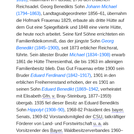
Reichsadel. Georg Benedikts Sohn
Johann Michael
(1794–1863)
, Landtagsabgeordneter 1856–61, übernahm
die Hofmark Frauenau 1829, erbaute als dritte Hütte auf
dem Gut eine Spiegelfabrik und 1848 eine vierte Hütte,
die heute noch arbeitet. Seine fünf Söhne errichteten ein
Familienfideikommiß, das der jüngste Sohn
Georg
Benedikt
(1845–1900)
, seit 1873 erblicher Reichsrat,
führte. Sein ältester Bruder
Michael
(1834–1908)
erwarb
1861 die Hütte Theresienthal, die bis 1963 im alleinigen
Familienbesitz blieb. Das Gut Frauenau erbte 1900 sein
Bruder
Eduard Ferdinand
(1842–1917)
, 1901 in den
erblichen Freiherrenstand erhoben, der es 1901 an
seinen Sohn
Eduard Benedikt
(1869–1942
, verheiratet
mit Elisabeth
Gfn.
v.
Bray-Steinburg, 1877–1959)
übergab. 1935 fiel dieser Besitz an Eduard Benedikts
Sohn
Hippolyt
(1908–90)
, 1968-82 Präsident des
bayer.
Senats, 1969-82 Vorstandsmitglied der
CSU
, tatkräftiger
Förderer von Land- und Forstwirtschaft
u. a.
als
Vorsitzender des
Bayer.
Waldbesitzerverbandes 1960–