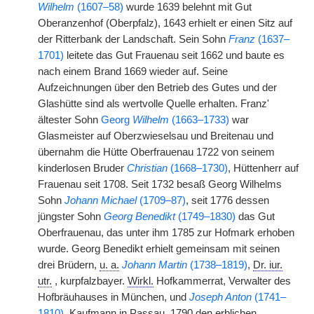
Wilhelm
(1607–58)
wurde 1639 belehnt mit Gut
Oberanzenhof (Oberpfalz), 1643 erhielt er einen Sitz auf
der Ritterbank der Landschaft. Sein Sohn
Franz
(1637–
1701)
leitete das Gut Frauenau seit 1662 und baute es
nach einem Brand 1669 wieder auf. Seine
Aufzeichnungen über den Betrieb des Gutes und der
Glashütte sind als wertvolle Quelle erhalten. Franz'
ältester Sohn
Georg
Wilhelm
(1663–1733)
war
Glasmeister auf Oberzwieselsau und Breitenau und
übernahm die Hütte Oberfrauenau 1722 von seinem
kinderlosen Bruder
Christian
(1668–1730)
, Hüttenherr auf
Frauenau seit 1708. Seit 1732 besaß Georg Wilhelms
Sohn
Johann Michael
(1709–87)
, seit 1776 dessen
jüngster Sohn
Georg Benedikt
(1749–1830)
das Gut
Oberfrauenau, das unter ihm 1785 zur Hofmark erhoben
wurde. Georg Benedikt erhielt gemeinsam mit seinen
drei Brüdern,
u. a.
Johann Martin
(1738–1819)
,
Dr. iur.
utr.
, kurpfalzbayer.
Wirkl.
Hofkammerrat, Verwalter des
Hofbräuhauses in München, und
Joseph Anton
(1741–
1810)
, Kaufmann in Passau, 1790 den erblichen