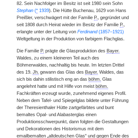
82. Sein Nachfolger im Besitz ist seit 1980 sein Sohn
Stephan
(
*
1939
). Die Hütte Buchenau, 1629 von Hans
Preißler, verschwägert mit der Familie
P.
, gegründet und
seit 1808 durch Heirat wieder im Besitz der Familie
P.
,
erlangte unter der
|
Leitung von
Ferdinand
(1857–1921)
Weltgeltung in der Produktion von farbigem Flachglas.
Die Familie
P.
prägte die Glasproduktion des
Bayer.
Waldes, zu einem kleineren Teil auch des
Böhmerwaldes, nachhaltig bis heute. Im letzten Drittel
des 19.
Jh.
gewann das Glas des
Bayer.
Waldes, das
sich bis dahin stilistisch eng an das
böhm.
Glas
angelehnt hatte und mit Hilfe von meist
böhm.
Fachkräften erzeugt wurde, zunehmend eigenes Profil.
Neben dem Tafel- und Spiegelglas bildete unter Führung
der Theresienthaler Hütte zartgefärbtes und bunt
bemaltes Opal- und Alabasterglas einen
Produktionsschwerpunkt, dann folgten die Gestaltungen
und Dekorationen des Historismus mit dem
emailbemalten „altdeutschen Glas“ und gegen Ende des