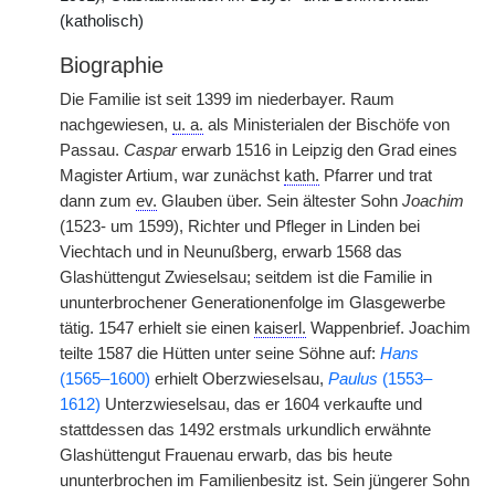
(katholisch)
Biographie
Die Familie ist seit 1399 im niederbayer. Raum
nachgewiesen,
u. a.
als Ministerialen der Bischöfe von
Passau.
Caspar
erwarb 1516 in Leipzig den Grad eines
Magister Artium, war zunächst
kath.
Pfarrer und trat
dann zum
ev.
Glauben über. Sein ältester Sohn
Joachim
(1523- um 1599), Richter und Pfleger in Linden bei
Viechtach und in Neunußberg, erwarb 1568 das
Glashüttengut Zwieselsau; seitdem ist die Familie in
ununterbrochener Generationenfolge im Glasgewerbe
tätig. 1547 erhielt sie einen
kaiserl.
Wappenbrief. Joachim
teilte 1587 die Hütten unter seine Söhne auf:
Hans
(1565–1600)
erhielt Oberzwieselsau,
Paulus
(1553–
1612)
Unterzwieselsau, das er 1604 verkaufte und
stattdessen das 1492 erstmals urkundlich erwähnte
Glashüttengut Frauenau erwarb, das bis heute
ununterbrochen im Familienbesitz ist. Sein jüngerer Sohn