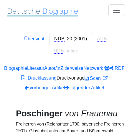
Deutsche
Biographie
Übersicht
NDB
20 (2001)
ADB
NDB
-online
Biographie
Literatur
Autor/in
Zitierweise
Netzwerk
RDF
Druckfassung
Druckvorlage
Scan
vorheriger Artikel
folgender Artikel
Poschinger
von Frauenau
Freiherren von (Reichsritter 1790, bayerische Freiherren
1901), Glasfabrikanten im Bayer- und Böhmerwald.