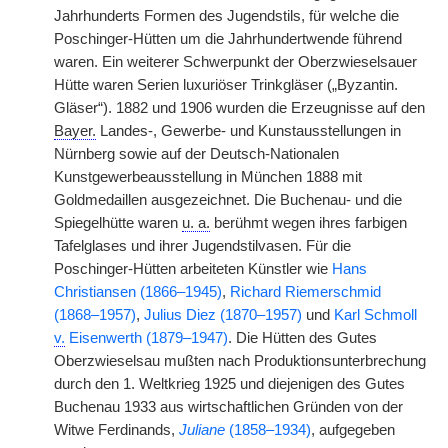
Jahrhunderts Formen des Jugendstils, für welche die
Poschinger-Hütten um die Jahrhundertwende führend
waren. Ein weiterer Schwerpunkt der Oberzwieselsauer
Hütte waren Serien luxuriöser Trinkgläser („Byzantin.
Gläser“). 1882 und 1906 wurden die Erzeugnisse auf den
Bayer.
Landes-, Gewerbe- und Kunstausstellungen in
Nürnberg sowie auf der Deutsch-Nationalen
Kunstgewerbeausstellung in München 1888 mit
Goldmedaillen ausgezeichnet. Die Buchenau- und die
Spiegelhütte waren
u. a.
berühmt wegen ihres farbigen
Tafelglases und ihrer Jugendstilvasen. Für die
Poschinger-Hütten arbeiteten Künstler wie
Hans
Christiansen (1866–1945)
,
Richard Riemerschmid
(1868–1957)
,
Julius Diez (1870–1957)
und
Karl Schmoll
v.
Eisenwerth (1879–1947)
. Die Hütten des Gutes
Oberzwieselsau mußten nach Produktionsunterbrechung
durch den 1. Weltkrieg 1925 und diejenigen des Gutes
Buchenau 1933 aus wirtschaftlichen Gründen von der
Witwe Ferdinands,
Juliane
(1858–1934)
, aufgegeben