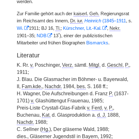
werden.
Zur Familie gehört auch der
kaiserl.
Geh.
Regierungsrat
im Reichsamt des Innern,
Dr. iur.
Heinrich
(1845–1911
, s.
Wi.
1911; BJ 16,
Tl.
;
Kürschner, Lit.-Kal.
,
Nekr.
*
1901–35;
NDB
13
), einer der publizistischen
Mitarbeiter und frühen Biographen
Bismarcks
.
Literatur
K. Rr.
v.
Poschinger,
Verz.
sämtl.
Mitgl.
d.
Geschl.
P.
,
1911;
J. Blau. Die Glasmacher im Böhmer- u. Bayerwald,
II,
Fam.kde.
,
Nachdr.
1984,
bes.
S. 168 ff.;
H. Wagner, Die Aufschreibungen d. Franz
P.
(1637-
1701)
v.
Glashüttengut Frauenau, 1985;
Preis-Liste Crystall-Glas-Fabrik
v.
Ferd.
v.
P.
,
Buchenau,
Kat.
d. Glasproduktion a.
d. J.
1888,
Nachdr.
1988;
C. Sellner (
Hg.
), Der gläserne Wald, 1988;
dies.
, Gläserner Jugendstil in Bayern, 1992;