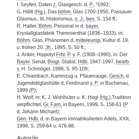
I. Seyfert, Daten
z.
Glasgesch. d.
P.
, ³1992;
G. Höltl (
Hg.
), Das
böhm.
Glas 1700-1950, Passauer
Glasmus., III, Historismus,
o. J.
,
bes.
S. 154 ff.;
R. Haller,
Böhm.
Personal in d.
bayer.
Krystallglasfabrik Theresienthal (1836–1933), in:
Böhm.
Glas, Phänomen d.
mitteleurop.
Kultur d. 19.
u. frühen 20.
Jh.
, 1995, S. 50 ff.;
J. Anker, Hippolyt
Frhr.
P.
v.
F. (1908–1990), in: Der
Bayer.
Senat,
Biogr.
-Statist.
Hdb.
1947-1997,
bearb.
v.
H. Schmöger, 1998, S. 95-109;
E. Chrambach, Kammzug u. Pfauenauge,
Gesch.
d.
Jugendstilglashütte d. Ferdinand
v.
P.
in Buchenau,
1999
(
P
)
;
H. Wolf, in: K. J. Wohlhüter u. K. Hogl (
Hg.
),Tradition
verpflichtet,
Gr.
Fam.
in Bayern, 1999, S. 156-61 (
P
d. Johann Michael);
Gen.
Hdb.
d. in Bayern immatrikulierten Adels, XXII,
1998, S. 259-64 u. 476-88.
Autor/in