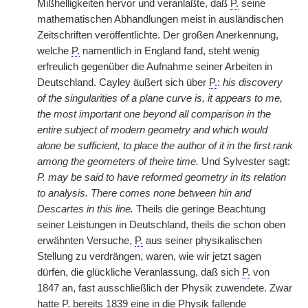
Mißhelligkeiten hervor und veranlaßte, daß
P.
seine
mathematischen Abhandlungen meist in ausländischen
Zeitschriften veröffentlichte. Der großen Anerkennung,
welche
P.
namentlich in England fand, steht wenig
erfreulich gegenüber die Aufnahme seiner Arbeiten in
Deutschland. Cayley äußert sich über
P.
:
his discovery
of the singularities of a plane curve is, it appears to me,
the most important one beyond all comparison in the
entire subject of modern geometry and which would
alone be sufficient, to place the author of it in the first rank
among the geometers of theire time.
Und Sylvester sagt:
P. may be said to have reformed geometry in its relation
to analysis. There comes none between hin and
Descartes in this line.
Theils die geringe Beachtung
seiner Leistungen in Deutschland, theils die schon oben
erwähnten Versuche,
P.
aus seiner physikalischen
Stellung zu verdrängen, waren, wie wir jetzt sagen
dürfen, die glückliche Veranlassung, daß sich
P.
von
1847 an, fast ausschließlich der Physik zuwendete. Zwar
hatte
P.
bereits 1839 eine in die Physik fallende