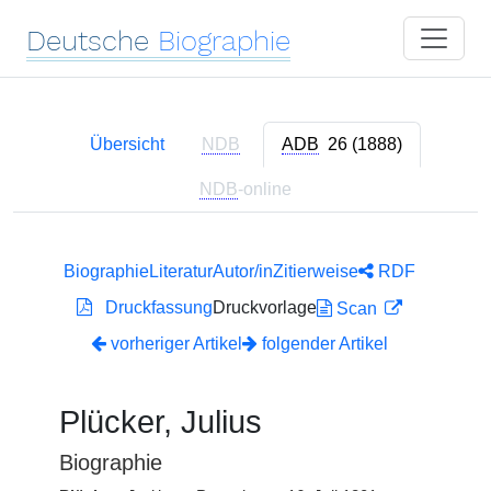
Deutsche
Biographie
Übersicht
NDB
ADB
26 (1888)
NDB
-online
Biographie
Literatur
Autor/in
Zitierweise
RDF
Druckfassung
Druckvorlage
Scan
vorheriger Artikel
folgender Artikel
Plücker, Julius
Biographie