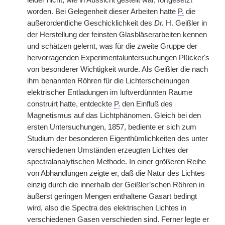
leider nicht, wie in Aussicht gestellt war, fortgesetzt
worden. Bei Gelegenheit dieser Arbeiten hatte
P.
die
außerordentliche Geschicklichkeit des
Dr.
H. Geißler in
der Herstellung der feinsten Glasbläserarbeiten kennen
und schätzen gelernt, was für die zweite Gruppe der
hervorragenden Experimentaluntersuchungen Plücker's
von besonderer Wichtigkeit wurde. Als Geißler die nach
ihm benannten Röhren für die Lichterscheinungen
elektrischer Entladungen im luftverdünnten Raume
construirt hatte, entdeckte
P.
den Einfluß des
Magnetismus auf das Lichtphänomen. Gleich bei den
ersten Untersuchungen, 1857, bediente er sich zum
Studium der besonderen Eigenthümlichkeiten des unter
verschiedenen Umständen erzeugten Lichtes der
spectralanalytischen Methode. In einer größeren Reihe
von Abhandlungen zeigte er, daß die Natur des Lichtes
einzig durch die innerhalb der Geißler’schen Röhren in
äußerst geringen Mengen enthaltene Gasart bedingt
wird, also die Spectra des elektrischen Lichtes in
verschiedenen Gasen verschieden sind. Ferner legte er