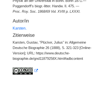
Physik an der Universität in Bonn. Bonn 1871.—
Poggendorff's biogr.-litter. Handw. II. 475. —
Proc. Roy. Soc. 1868/69 Vol. XVIII p. LXXXI.
Autor/in
Karsten.
Zitierweise
Karsten, Gustav, "Plücker, Julius" in: Allgemeine
Deutsche Biographie 26 (1888), S. 321-323 [Online-
Version]; URL: https://www.deutsche-
biographie.de/gnd11879258X.html#adbcontent