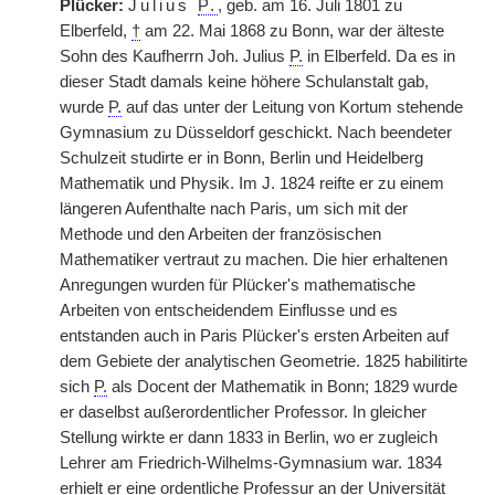
Plücker:
Julius
P.
, geb. am 16. Juli 1801 zu
Elberfeld,
†
am 22. Mai 1868 zu Bonn, war der älteste
Sohn des Kaufherrn Joh. Julius
P.
in Elberfeld. Da es in
dieser Stadt damals keine höhere Schulanstalt gab,
wurde
P.
auf das unter der Leitung von Kortum stehende
Gymnasium zu Düsseldorf geschickt. Nach beendeter
Schulzeit studirte er in Bonn, Berlin und Heidelberg
Mathematik und Physik. Im J. 1824 reifte er zu einem
längeren Aufenthalte nach Paris, um sich mit der
Methode und den Arbeiten der französischen
Mathematiker vertraut zu machen. Die hier erhaltenen
Anregungen wurden für Plücker's mathematische
Arbeiten von entscheidendem Einflusse und es
entstanden auch in Paris Plücker's ersten Arbeiten auf
dem Gebiete der analytischen Geometrie. 1825 habilitirte
sich
P.
als Docent der Mathematik in Bonn; 1829 wurde
er daselbst außerordentlicher Professor. In gleicher
Stellung wirkte er dann 1833 in Berlin, wo er zugleich
Lehrer am Friedrich-Wilhelms-Gymnasium war. 1834
erhielt er eine ordentliche Professur an der Universität