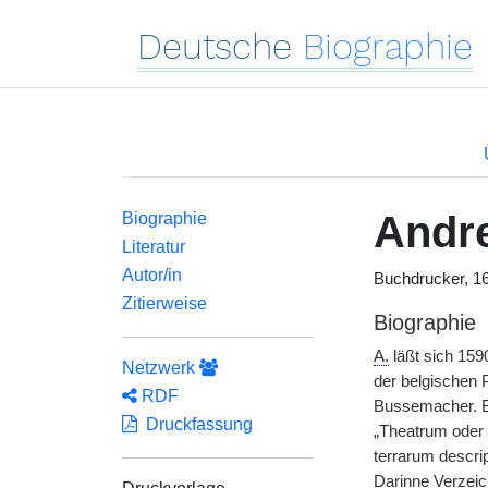
Deutsche
Biographie
Andr
Biographie
Literatur
Autor/in
Buchdrucker, 16
Zitierweise
Biographie
A.
läßt sich 159
Netzwerk
der belgischen 
RDF
Bussemacher. B
Druckfassung
„Theatrum oder 
terrarum descri
Darinne Verzeic