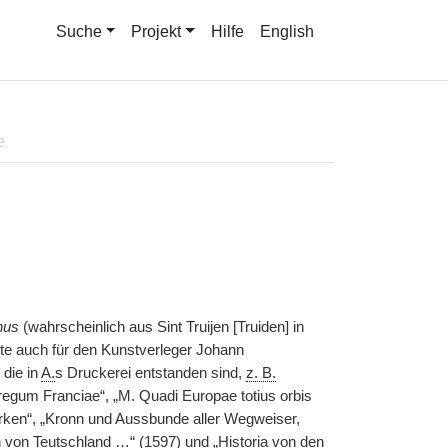
Suche
Projekt
Hilfe
English
e
nus
(wahrscheinlich aus Sint Truijen [Truiden] in
kte auch für den Kunstverleger Johann
die in
A.
s Druckerei entstanden sind,
z. B.
regum Franciae“, „M. Quadi Europae totius orbis
rken“, „Kronn und Aussbunde aller Wegweiser,
 von Teutschland …“ (1597) und „Historia von den