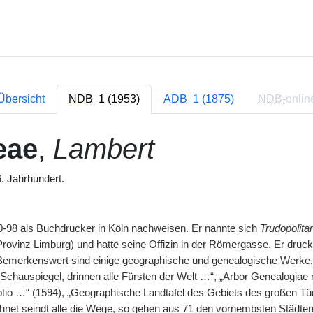
Übersicht
NDB
1 (1953)
ADB
1 (1875)
NDB
-onlin
eae
,
Lambert
. Jahrhundert.
0-98 als Buchdrucker in Köln nachweisen. Er nannte sich
Trudopolita
Provinz Limburg) und hatte seine Offizin in der Römergasse. Er druc
emerkenswert sind einige geographische und genealogische Werke, 
Schauspiegel, drinnen alle Fürsten der Welt …“, „Arbor Genealogiae 
ptio …“ (1594), „Geographische Landtafel des Gebiets des großen Tü
hnet seindt alle die Wege, so gehen aus 71 den vornembsten Städten