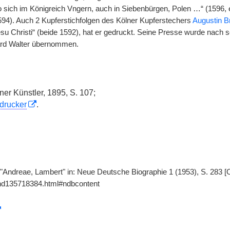
sich im Königreich Vngern, auch in Siebenbürgen, Polen …“ (1596, 
4). Auch 2 Kupferstichfolgen des Kölner Kupferstechers
Augustin B
esu Christi“ (beide 1592), hat er gedruckt. Seine Presse wurde nac
ard Walter übernommen.
lner Künstler, 1895, S. 107;
drucker
.
 "Andreae, Lambert" in: Neue Deutsche Biographie 1 (1953), S. 283 [
gnd135718384.html#ndbcontent