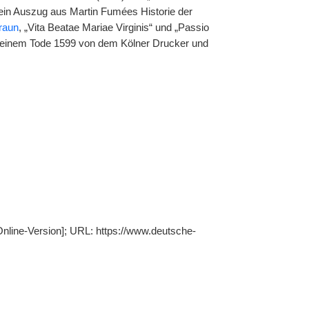
ein Auszug aus Martin Fumées Historie der
raun
, „Vita Beatae Mariae Virginis“ und „Passio
h seinem Tode 1599 von dem Kölner Drucker und
Online-Version]; URL: https://www.deutsche-