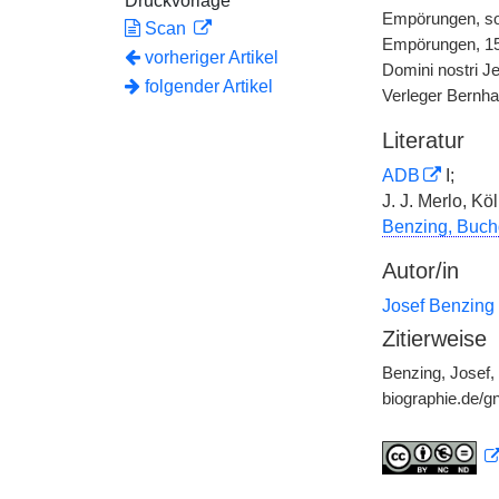
Druckvorlage
Empörungen, so 
Scan
Empörungen, 159
vorheriger Artikel
Domini nostri J
folgender Artikel
Verleger Bernh
Literatur
ADB
I;
J. J. Merlo, Kö
Benzing, Buch
Autor/in
Josef Benzing
Zitierweise
Benzing, Josef,
biographie.de/