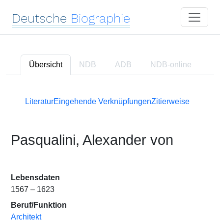
Deutsche
Biographie
Übersicht
NDB
ADB
NDB
-online
Literatur
Eingehende Verknüpfungen
Zitierweise
Pasqualini, Alexander von
Lebensdaten
1567 – 1623
Beruf/Funktion
Architekt