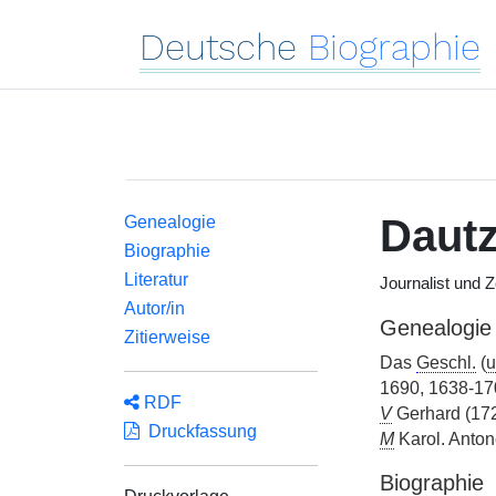
Deutsche
Biographie
Daut
Genealogie
Biographie
Literatur
Journalist und 
Autor/in
Genealogie
Zitierweise
Das
Geschl.
(
u
1690, 1638-170
RDF
V
Gerhard (17
Druckfassung
M
Karol. Antone
Biographie