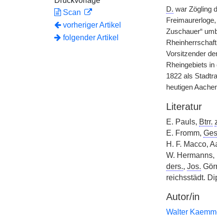
Druckvorlage
D.
war Zögling 
Scan
Freimaurerloge,
vorheriger Artikel
Zuschauer“ umb
folgender Artikel
Rheinherrschaft
Vorsitzender de
Rheingebiets in
1822 als Stadtr
heutigen Aachen
Literatur
E. Pauls,
Btrr.
E. Fromm,
Ges
H. F. Macco, 
W. Hermanns, P
ders.
,
Jos.
Görr
reichsstädt. D
Autor/in
Walter Kaemm