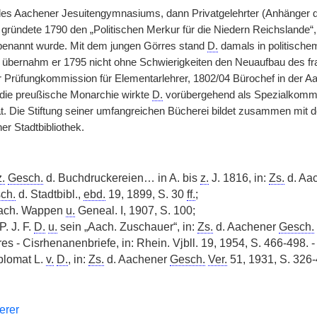
des Aachener Jesuitengymnasiums, dann Privatgelehrter (Anhänger 
 gründete 1790 den „Politischen Merkur für die Niedern Reichslande“
enannt wurde. Mit dem jungen Görres stand
D.
damals in politischem
 übernahm er 1795 nicht ohne Schwierigkeiten den Neuaufbau des f
r Prüfungkommission für Elementarlehrer, 1802/04 Bürochef in der Aa
 die preußische Monarchie wirkte
D.
vorübergehend als Spezialkommi
at. Die Stiftung seiner umfangreichen Bücherei bildet zusammen mit d
er Stadtbibliothek.
z.
Gesch.
d. Buchdruckereien… in A. bis
z.
J. 1816, in:
Zs.
d. Aa
ch.
d. Stadtbibl.,
ebd.
19, 1899, S. 30
ff.
;
Aach. Wappen
u.
Geneal. I, 1907, S. 100;
. J. F.
D.
u.
sein „Aach. Zuschauer“, in:
Zs.
d. Aachener
Gesch.
es - Cisrhenanenbriefe, in: Rhein. Vjbll. 19, 1954, S. 466-498. 
iplomat L.
v.
D.
, in:
Zs.
d. Aachener
Gesch.
Ver.
51, 1931, S. 326-
erer