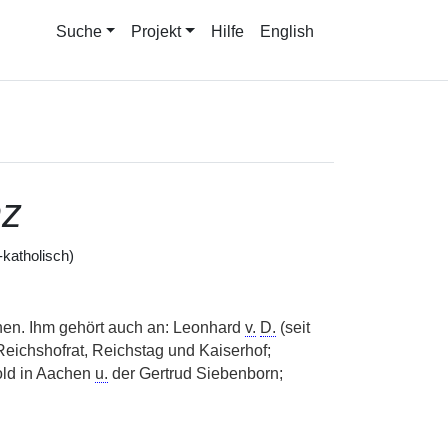
Suche
Projekt
Hilfe
English
nz
katholisch)
en. Ihm gehört auch an: Leonhard
v.
D.
(seit
Reichshofrat, Reichstag und Kaiserhof;
ld in Aachen
u.
der Gertrud Siebenborn;