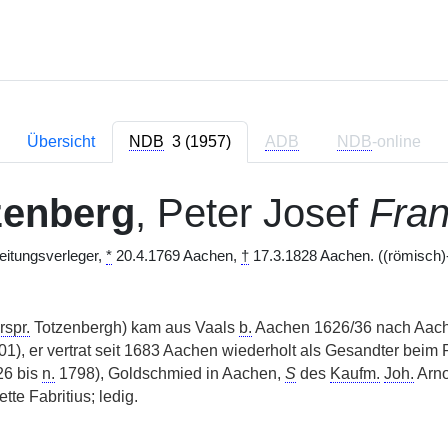
Übersicht
NDB
3 (1957)
ADB
NDB
-online
zenberg
, Peter Josef
Fra
Zeitungsverleger,
*
20.4.1769 Aachen,
†
17.3.1828 Aachen. ((römisch)-
rspr.
Totzenbergh) kam aus Vaals
b.
Aachen 1626/36 nach Aach
1), er vertrat seit 1683 Aachen wiederholt als Gesandter beim 
26 bis
n.
1798), Goldschmied in Aachen,
S
des
Kaufm.
Joh.
Arno
tte Fabritius; ledig.