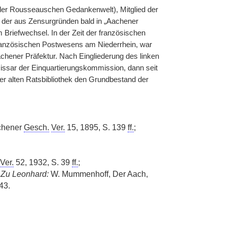
der Rousseauschen Gedankenwelt), Mitglied der
, der aus Zensurgründen bald in „Aachener
 Briefwechsel. In der Zeit der französischen
ranzösischen Postwesens am Niederrhein, war
chener Präfektur. Nach Eingliederung des linken
ssar der Einquartierungskommission, dann seit
er alten Ratsbibliothek den Grundbestand der
chener
Gesch.
Ver.
15, 1895, S. 139
ff.
;
Ver.
52, 1932, S. 39
ff.
;
-
Zu Leonhard:
W. Mummenhoff, Der Aach,
43.