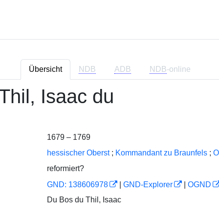
Übersicht
NDB
ADB
NDB
-online
Thil, Isaac du
1679 – 1769
hessischer Oberst
;
Kommandant zu Braunfels
;
O
reformiert?
GND: 138606978
|
GND-Explorer
|
OGND
Du Bos du Thil, Isaac