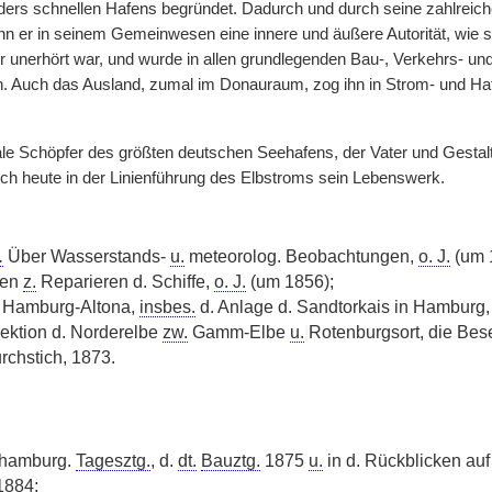
ders schnellen Hafens begründet. Dadurch und durch seine zahlreiche
n er in seinem Gemeinwesen eine innere und äußere Autorität, wie si
er unerhört war, und wurde in allen grundlegenden Bau-, Verkehrs- un
 Auch das Ausland, zumal im Donauraum, zog ihn in Strom- und Haf
ale Schöpfer des größten deutschen Seehafens, der Vater und Gestalt
ch heute in der Linienführung des Elbstroms sein Lebenswerk.
.
Über Wasserstands-
u.
meteorolog. Beobachtungen,
o. J.
(um 
ten
z.
Reparieren d. Schiffe,
o. J.
(um 1856);
 Hamburg-Altona,
insbes.
d. Anlage d. Sandtorkais in Hamburg,
rektion d. Norderelbe
zw.
Gamm-Elbe
u.
|
Rotenburgsort, die Bese
rchstich, 1873.
. hamburg.
Tagesztg.
, d.
dt.
Bauztg.
1875
u.
in d. Rückblicken auf 
1884;