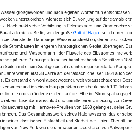
 Wasser großgeworden und nach eigenen Worten früh entschlossen 
wecken unterzuordnen, widmete sich
D.
von jung auf der damals ers
k. Nach praktischer Vorbildung in Feldmesserei und Zimmerlehre s
 Bauakademie zu Berlin, wo der große
Gotthilf Hagen
sein Lehrer in d
n die Dienste der Hamburger Wasserbaudirektion, der er trotz lockend
m die Strombauten im engeren hamburgischen Gebiet übertragen. Du
Naturfreund und „Wassermann“, der Flutwelle des Elbstromes ihre ve
seine späteren Planungen. In seiner bahnbrechenden Schrift von 1856
en Seiten mit einem Schlage die jahrzehntelangen erbitterten Kämpfe
n Jahre war er, erst 33 Jahre alt, der tatsächliche, seit 1864 auch d
 Es entstand ein wohl ausgewogener, weit vorausschauender Gesamtp
ker wurde und in seinen Hauptpunkten noch heute nach 100 Jahren vo
stimmte und veränderte er den Lauf der Elbe im Stromspaltungsgebiet
 direktem Eisenbahnanschluß und unmittelbarer Umladung vom Seesc
hlbrandvertrag mit Hannover-Preußen von 1868 gelang es, seine Gr
bringen. Das Gesamtkunstwerk seines Hafensystems, das er selber
ch in seiner klassischen Einfachheit und Klarheit der Linien, übertrifft
ranlagen von New York wie die ummauerten Dockhäfen von Antwerp