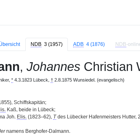
Übersicht
NDB
3 (1957)
ADB
4 (1876)
NDB
-onlin
ann
,
Johannes
Christian 
iker,
*
4.3.1823 Lübeck,
†
2.8.1875 Wunsiedel. (evangelisch)
855), Schiffskapitän;
is.
Kaß, beide in Lübeck;
ma Joh.
Elis.
(1823–62),
T
des Lübecker Hafenmeisters Hutter, 
der
namens Berghofer-Dalmann.