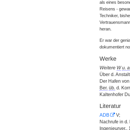
als eines beson
Reisens - gewan
Techniker, bish
Vertrauensmann.
heran.
Er war der geni
dokumentiert no
Werke
Weitere
W
u. a
Über d. Anstal
Der Hafen von
Ber.
üb.
d. Kor
Kaltenhofer Du
Literatur
ADB
V;
Nachrufe in d
Ingenieurver., 