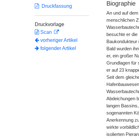
Biographie
Druckfassung
An und auf dem
menschlichen Z
Druckvorlage
Wasserbautechni
Scan
besuchte er die
vorheriger Artikel
Baukondukteur i
folgender Artikel
Bald wurden ih
er, ein großer 
Grundlagen für 
er auf 23 knapp
Seit dem gleiche
Hafenbauwesens.
Wasserbautechni
Abdeichungen be
langen Bassins,
sogenannten Kö
Anerkennung zu 
wirkte vorbildli
isolierten Pie