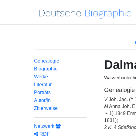
Deutsche
Biographie
Dalm
Genealogie
Biographie
Werke
Wasserbautechn
Literatur
Genealogie
Porträts
V
Joh.
Jac. (
†
1
Autor/in
M
Anna Joh.
El
Zitierweise
⚭
1) 1849 Em
1831);
Netzwerk
2
K
, 4
Stiefkin
RDF