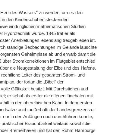
„Herr des Wassers“ zu werden, um es den
t in den Kinderschuhen steckenden
owie eindringlichen mathematischen Studien
er Hydrotechnik wurde. 1845 trat er als
ster Anerbietungen lebenslang treugeblieben ist.
rch ständige Beobachtungen im Gelände lauschte
rborgensten Geheimnisse ab und erwarb damit die
 über Stromkorrektionen im Flutgebiet entschied
 über die Neugestaltung der Elbe und des Hafens.
er rechtliche Leiter des gesamten Strom- und
lan, der fortan die „Bibel“ der
lle Gültigkeit besitzt. Mit Durchstichen und
; er schuf als erster die offenen Tidehäfen mit
hiff in den oberelbischen Kahn. In dem ersten
undsätze auch außerhalb der Landesgrenzen zur
 nur in den Anfängen noch durchführen konnte,
 an praktischer Brauchbarkeit weitaus sowohl die
en oder Bremerhaven und hat den Ruhm Hamburgs