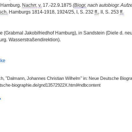
n: Hamburg.
Nachrr.
v.
17.-22.9.1875
(
Biogr.
nach autobiogr. Aufz
sch.
Hamburgs 1814-1918, 1924/25, I, S. 232
ff.
, II, S. 253
ff.
ze (Grabmal Jakobifriedhof Hamburg), in Sandstein (Diele d. 
rg. Wasserstraßendirektion).
cke
ch, "Dalmann, Johannes Christian Wilhelm" in: Neue Deutsche Biograph
utsche-biographie.de/gnd13572922X.html#ndbcontent