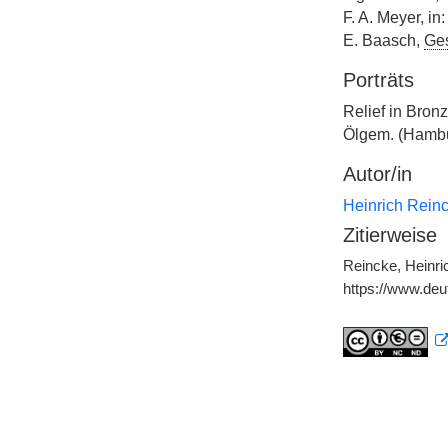
F. A. Meyer, i
E. Baasch,
Ge
Porträts
Relief in Bron
Ölgem. (Hambu
Autor/in
Heinrich Rein
Zitierweise
Reincke, Heinri
https://www.de