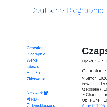
Deutsche
Biographie
Czap
Genealogie
Biographie
Werke
Optiker,
*
28.5.1
Literatur
Genealogie
Autor/in
V
Simon (1826
Zitierweise
erwarb,
u.
der 
M
Rosalie (
*
18
Netzwerk
⚭
Charlottenb
RDF
Ottilie Snell 
Druckfassung
Abbe (
†
1905
,