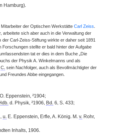
in Hamburg).
 Mitarbeiter der Optischen Werkstätte
Carl Zeiss
.
 arbeitete sich aber auch in die Verwaltung der
r Carl-Zeiss-Stiftung wirkte er daher seit 1891
n Forschungen stellte er bald hinter der Aufgabe
umfassendsten tat er dies in dem Buche „Die
dbuchs der Physik A. Winkelmanns und als
e
C.
sein Nachfolger, auch als Bevollmächtigter der
rs und Freundes Abbe eingegangen.
O. Eppenstein, ²1904;
Hdb.
d. Physik, ²1906,
Bd.
6, S. 433;
,
u.
E. Eppenstein, Erfle, A. König. M.
v.
Rohr,
ten Inhalts, 1906.