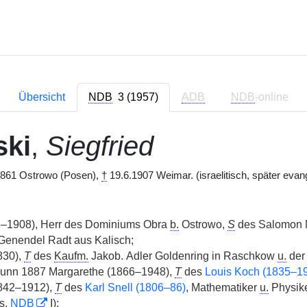
Übersicht
NDB
3 (1957)
ADB
NDB
-online
ski
,
Siegfried
861 Ostrowo (Posen),
†
19.6.1907 Weimar. (israelitisch, später evan
–1908), Herr des Dominiums Obra
b.
Ostrowo,
S
des Salomon
Genendel Radt aus Kalisch;
30),
T
des
Kaufm.
Jakob.
|
Adler Goldenring in Raschkow
u.
der 
runn 1887 Margarethe (1866–1948),
T
des
Louis Koch (1835–1
(1842–1912),
T
des
Karl Snell (1806–86)
, Mathematiker
u.
Physike
s.
NDB
I);