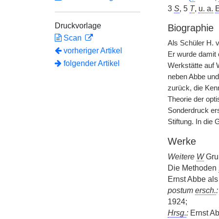
3
S
, 5
T
,
u. a.
E
Druckvorlage
Biographie
Scan
Als Schüler H. v
vorheriger Artikel
Er wurde damit d
folgender Artikel
Werkstätte auf 
neben Abbe un
zurück, die Ken
Theorie der opt
Sonderdruck ers
Stiftung. In di
Werke
Weitere
W
Grun
Die Methoden
Ernst Abbe als
postum
ersch.
:
1924;
Hrsg.
:
Ernst A