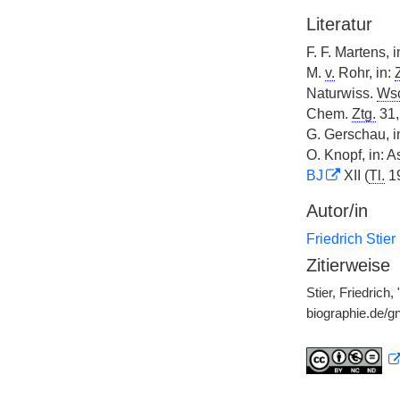
Literatur
F. F. Martens, i
M.
v.
Rohr, in:
Naturwiss.
Wsc
Chem.
Ztg.
31,
G. Gerschau, i
O. Knopf, in: 
BJ
XII (
Tl.
1
Autor/in
Friedrich Stier
Zitierweise
Stier, Friedrich
biographie.de/