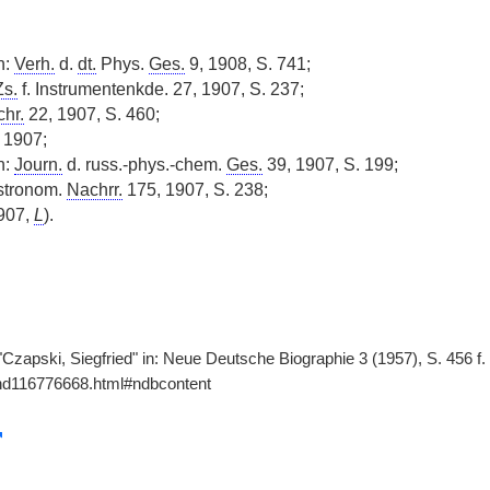
n:
Verh.
d.
dt.
Phys.
Ges.
9, 1908, S. 741;
Zs.
f. Instrumentenkde. 27, 1907, S. 237;
hr.
22, 1907, S. 460;
 1907;
n:
Journ.
d. russ.-phys.-chem.
Ges.
39, 1907, S. 199;
Astronom.
Nachrr.
175, 1907, S. 238;
907,
L
).
, "Czapski, Siegfried" in: Neue Deutsche Biographie 3 (1957), S. 456 f
gnd116776668.html#ndbcontent