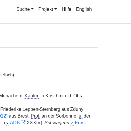
Suche
Projekt
Hilfe
English
gelisch)
 Monachem,
Kaufm.
in Koschmin, d. Obra
Friederike Leppert-Sternberg aus Zduny;
912)
aus Brest,
Prof.
an der Sorbonne,
u.
der
r (
s.
ADB
XXXIV),
Schwägerin
v.
Ernst