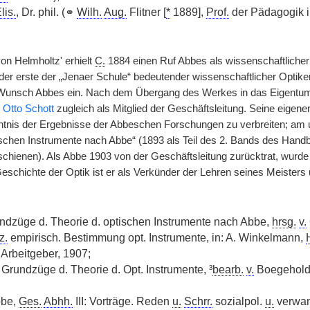
lis.
, Dr. phil. (⚭
Wilh.
Aug.
Flitner [
*
1889],
Prof.
der Pädagogik 
on Helmholtz' erhielt
C.
1884 einen Ruf Abbes als wissenschaftlicher
er erste der „Jenaer Schule“ bedeutender wissenschaftlicher Optiker,
Wunsch Abbes ein. Nach dem Übergang des Werkes in das Eigentum de
d
Otto Schott
zugleich als Mitglied der Geschäftsleitung. Seine eigene
ntnis der Ergebnisse der Abbeschen Forschungen zu verbreiten; am 
ischen Instrumente nach Abbe“ (1893 als Teil des 2. Bands des Han
chienen). Als Abbe 1903 von der Geschäftsleitung zurücktrat, wurd
e Geschichte der Optik ist er als Verkünder der Lehren seines Meiste
dzüge d. Theorie d. optischen Instrumente nach Abbe,
hrsg.
v.
z.
empirisch. Bestimmung opt. Instrumente, in: A. Winkelmann,
 Arbeitgeber, 1907;
Grundzüge d. Theorie d. Opt. Instrumente, ³
bearb.
v.
Boegehold
bbe,
Ges.
Abhh.
III: Vorträge. Reden
u.
Schrr.
sozialpol.
u.
verwand