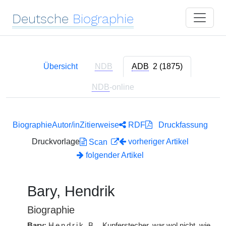
Deutsche
Biographie
Übersicht
NDB
ADB
2 (1875)
NDB
-online
Biographie
Autor/in
Zitierweise
RDF
Druckfassung
Druckvorlage
vorheriger Artikel
Scan
folgender Artikel
Bary, Hendrik
Biographie
Bary:
Hendrik
B.
, Kupferstecher, war wol nicht, wie