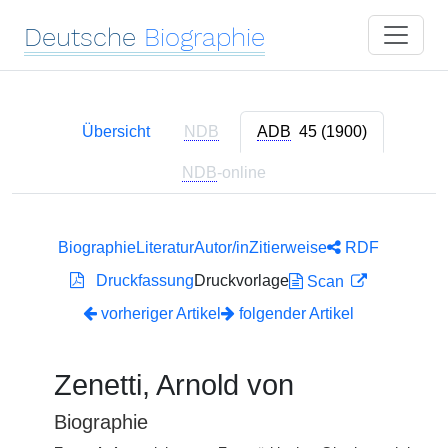
Deutsche
Biographie
Übersicht
NDB
ADB
45 (1900)
NDB
-online
Biographie
Literatur
Autor/in
Zitierweise
RDF
Druckfassung
Druckvorlage
Scan
vorheriger Artikel
folgender Artikel
Zenetti, Arnold von
Biographie