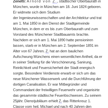
Zenetti:
Arnold von
Z.
, städtischer Oberbaurath in
München, wurde in München am 18. Juni 1824 geboren.
Er widmete sich dem Studium
der
|
Ingenieurwissenschaften und der Architektur und trat
am 1. Mai 1850 in den Dienst der Stadtgemeinde
München, in dem er es bis zum Oberbaurath und zum
Vorstand des Münchener Stadtbauamts brachte.
Nachdem er sich am 1. Mai 1890 hatte pensioniren
lassen, starb er in München am 2. September 1891 im
Alter von 67 Jahren.
Z.
hat an dem baulichen
Aufschwung Münchens einen wesentlichen Antheil, da er
in seiner Stellung für die Verschönerung, Sanirung,
Reinlichkeit und Feuersicherheit der Stadt energisch
sorgte. Besondere Verdienste erwarb er sich um das
neue Münchener Wasserwerk und die Durchführung der
dortigen Canalisation. Er war Mitbegründer und
Commandant der freiwilligen Feuerwehr und organisirte
das gesammte städtische Feuerlöschwesen. Zu seinem
25jähr. Dienstjubiläum erhielt
Z.
das Ritterkreuz 1.
Classe vom heil. Michael und nach 40 Jahren den