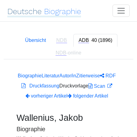
Deutsche
Biographie
Übersicht
NDB
ADB
40 (1896)
NDB
-online
Biographie
Literatur
Autor/in
Zitierweise
RDF
Druckfassung
Druckvorlage
Scan
vorheriger Artikel
folgender Artikel
Wallenius, Jakob
Biographie