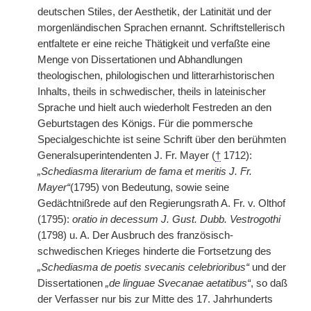
deutschen Stiles, der Aesthetik, der Latinität und der
morgenländischen Sprachen ernannt. Schriftstellerisch
entfaltete er eine reiche Thätigkeit und verfaßte eine
Menge von Dissertationen und Abhandlungen
theologischen, philologischen und litterarhistorischen
Inhalts, theils in schwedischer, theils in lateinischer
Sprache und hielt auch wiederholt Festreden an den
Geburtstagen des Königs. Für die pommersche
Specialgeschichte ist seine Schrift über den berühmten
Generalsuperintendenten J. Fr. Mayer (
†
1712):
„Schediasma literarium de fama et meritis J. Fr.
Mayer“
(1795) von Bedeutung, sowie seine
Gedächtnißrede auf den Regierungsrath A. Fr. v. Olthof
(1795):
oratio in decessum J. Gust. Dubb. Vestrogothi
(1798) u. A. Der Ausbruch des französisch-
schwedischen Krieges hinderte die Fortsetzung des
„Schediasma de poetis svecanis celebrioribus“
und der
Dissertationen
„de linguae Svecanae aetatibus“
, so daß
der Verfasser nur bis zur Mitte des 17. Jahrhunderts