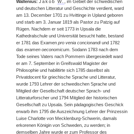
Wallenius:
Jakob
W.
, im Gebiet der schwedischen
und deutschen Litteratur und Geschichte verdient, ward
am 13. December 1701 zu Hvittinge in Upland geboren
und starb am 3. Januar 1819 als Pastor zu Patzig auf
Rügen. Nachdem er seit 1773 in Upsala die
Kathedralschule und Universität besucht hatte, bestand
er 1781 das Examen
pro venia concionandi
und 1782
das
examen oeconomicum.
Sodann 1783 nach dem
Tode seines Vaters nach Pommern übergesiedelt ward
er am 7. September in Greifswald Magister der
Philosophie und habilitirte sich 1785 daselbst als
Privatdocent für griechische Sprache und Litteratur,
wurde 1793 Lehrer der schwedischen Sprache und
Mitglied der Gesellschaft deutscher Sprach- und
Litteraturforscher und 1794 Mitglied der historischen
Gesellschaft zu Upsala. Sein pädagogisches Geschick
erwarb ihm 1795 die Auszeichnung Lehrer der Prinzessin
Luise Charlotte von Mecklenburg-Schwerin, damals
erkorenen Königin von Schweden, zu werden; in
demselben Jahre wurde er zum Professor des