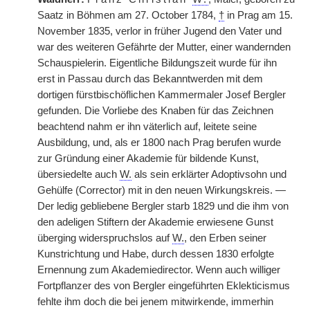
Saatz in Böhmen am 27. October 1784,
†
in Prag am 15.
November 1835, verlor in früher Jugend den Vater und
war des weiteren Gefährte der Mutter, einer wandernden
Schauspielerin. Eigentliche Bildungszeit wurde für ihn
erst in Passau durch das Bekanntwerden mit dem
dortigen fürstbischöflichen Kammermaler Josef Bergler
gefunden. Die Vorliebe des Knaben für das Zeichnen
beachtend nahm er ihn väterlich auf, leitete seine
Ausbildung, und, als er 1800 nach Prag berufen wurde
zur Gründung einer Akademie für bildende Kunst,
übersiedelte auch
W.
|
als sein erklärter Adoptivsohn und
Gehülfe (Corrector) mit in den neuen Wirkungskreis. —
Der ledig gebliebene Bergler starb 1829 und die ihm von
den adeligen Stiftern der Akademie erwiesene Gunst
überging widerspruchslos auf
W.
, den Erben seiner
Kunstrichtung und Habe, durch dessen 1830 erfolgte
Ernennung zum Akademiedirector. Wenn auch williger
Fortpflanzer des von Bergler eingeführten Eklekticismus
fehlte ihm doch die bei jenem mitwirkende, immerhin