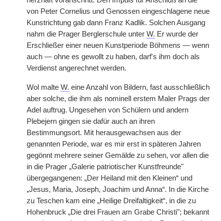
herzhaft voranschritt. Den Impuls für Anschluß an die
von Peter Cornelius und Genossen eingeschlagene neue
Kunstrichtung gab dann Franz Kadlik. Solchen Ausgang
nahm die Prager Berglerschule unter
W.
Er wurde der
Erschließer einer neuen Kunstperiode Böhmens — wenn
auch — ohne es gewollt zu haben, darf's ihm doch als
Verdienst angerechnet werden.
Wol malte
W.
eine Anzahl von Bildern, fast ausschließlich
aber solche, die ihm als nominell erstem Maler Prags der
Adel auftrug. Ungesehen von Schülern und andern
Plebejern gingen sie dafür auch an ihren
Bestimmungsort. Mit herausgewachsen aus der
genannten Periode, war es mir erst in späteren Jahren
gegönnt mehrere seiner Gemälde zu sehen, vor allen die
in die Prager „Galerie patriotischer Kunstfreunde"
übergegangenen: „Der Heiland mit den Kleinen“ und
„Jesus, Maria, Joseph, Joachim und Anna“. In die Kirche
zu Teschen kam eine „Heilige Dreifaltigkeit“, in die zu
Hohenbruck „Die drei Frauen am Grabe Christi"; bekannt