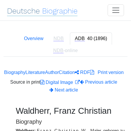
Deutsche
Biographie
Overview
NDB
ADB
40 (1896)
NDB
-online
Biography
Literature
Author
Citation
RDF
Print version
Source in print
Previous article
Digital Image
Next article
Waldherr, Franz Christian
Biography
Waldherr:
Franz Christian
W.
, Maler, geboren zu