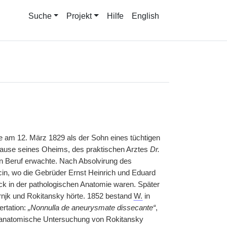
Suche
Projekt
Hilfe
English
de am 12. März 1829 als der Sohn eines tüchtigen
 Hause seines Oheims, des praktischen Arztes
Dr.
en Beruf erwachte. Nach Absolvirung des
cin, wo die Gebrüder Ernst Heinrich und Eduard
ock in der pathologischen Anatomie waren. Später
njk und Rokitansky hörte. 1852 bestand
W.
in
ertation:
„Nonnulla de aneurysmate dissecante“
,
sch-anatomische Untersuchung von Rokitansky