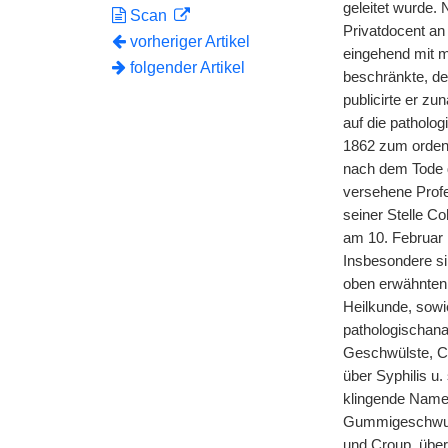
geleitet wurde
Scan
Privatdocent an 
vorheriger Artikel
eingehend mit 
folgender Artikel
beschränkte, der
publicirte er zu
auf die patholo
1862 zum ordentl
nach dem Tode d
versehene Profe
seiner Stelle C
am 10. Februar 
Insbesondere si
oben erwähnten 
Heilkunde, sowi
pathologischana
Geschwülste, Co
über Syphilis u.
klingende Name 
Gummigeschwulst
und Croup, über