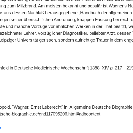
hung zum Milzbrand. Am meisten bekannt und populär ist Wagner's
zw. aus dessen Nachlaß herausgegebene „Handbuch der allgemeinen Pa
egen seiner übersichtlichen Anordnung, knappen Fassung bei reichhalt
eute und manche Vorzüge vor ähnlichen Werken in der That besitzt, wenn
zeichneter Lehrer, vorzüglicher Diagnostiker, beliebter Arzt, dessen
Leipziger Universität gerissen, sondern aufrichtige Trauer in dem en
chfeld in Deutsche Medicinische Wochenschrift 1888. XIV
p.
217—219
eopold, "Wagner, Ernst Leberecht" in: Allgemeine Deutsche Biographie
utsche-biographie.de/gnd117095206.html#adbcontent