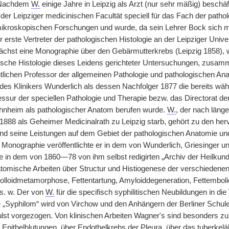
. Nachdem
W.
einige Jahre in Leipzig als Arzt (nur sehr mäßig) beschäft
der Leipziger medicinischen Facultät speciell für das Fach der patho
mikroskopischen Forschungen und wurde, da sein Lehrer Bock sich 
 erste Vertreter der pathologischen Histologie an der Leipziger Univers
nächst eine Monographie über den Gebärmutterkrebs (Leipzig 1858), wo
gische Histologie dieses Leidens gerichteter Untersuchungen, zusa
ichen Professor der allgemeinen Pathologie und pathologischen Anatom
es Klinikers Wunderlich als dessen Nachfolger 1877 die bereits wä
ssur der speciellen Pathologie und Therapie bezw. das Directorat d
ohnheim als pathologischer Anatom berufen wurde.
W.
, der nach läng
1888 als Geheimer Medicinalrath zu Leipzig starb, gehört zu den he
nd seine Leistungen auf dem Gebiet der pathologischen Anatomie und 
Monographie veröffentlichte er in dem von Wunderlich, Griesinger und
e in dem von 1860—78 von ihm selbst redigirten „Archiv der Heilkund
tomische Arbeiten über Structur und Histiogenese der verschieden
lloidmetamorphose, Fettentartung, Amyloiddegeneration, Fettembolie
 s. w. Der von
W.
für die specifisch syphilitischen Neubildungen in di
„Syphilom“ wird von Virchow und den Anhängern der Berliner Schule 
 vorgezogen. Von klinischen Arbeiten Wagner's sind besonders zu 
 Epithelblutungen, über Endothelkrebs der Pleura, über das tuberke