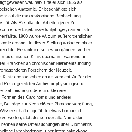
igt gewesen war, habilitirte er sich 1855 als
logischen Anatomie. Er beschäftigte sich
mehr auf die makroskopische Beobachtung
ität. Als Resultat der Arbeiten jener Zeit
rin er die Ergebnisse fünfjähriger, namentlich
mmenfaßte. 1860 wurde
W.
zum außerordentlichen,
ie ernannt. In dieser Stellung wirkte er, bis er
hrend der Erkrankung seines Vorgängers vorher
er medicinischen Klinik übernahm, während an
erer Krankheit an chronischer Nierenentzündung
rvorragenderen Forschern der Neuzeit.
Klinik ebenso zahlreich als verdient. Außer der
 Roser geleiteten Archiv für physiologische
e“ zahlreiche größere und kleinere
en Formen des Carcinoms und anderer
, Beiträge zur Kenntniß der Phosphorvergiftung,
e Wissenschaft eingeführte etwas barbarisch
verworfen, statt dessen der alte Name der
nennen seine Untersuchungen über Diphtheritis
lähnliche Lymphadenom, über Intestinalmykose