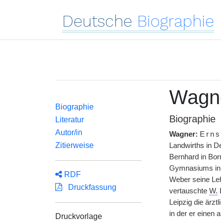
Deutsche
Biographie
Wagne
Biographie
Biographie
Literatur
Autor/in
Wagner:
Erns
Zitierweise
Landwirths in D
Bernhard in Bor
Gymnasiums in
RDF
Weber seine Leh
Druckfassung
vertauschte
W.
L
Leipzig die ärzt
in der er einen
Druckvorlage