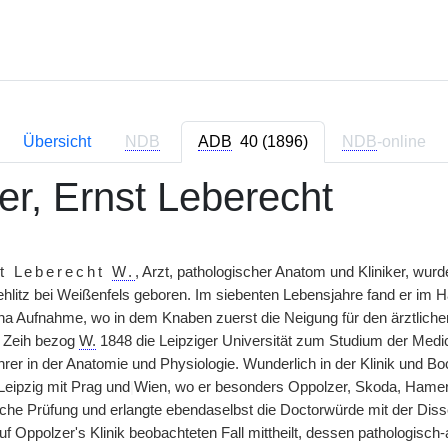
Übersicht
NDB
ADB
40 (1896)
NDB
-online
r, Ernst Leberecht
t Leberecht
W.
, Arzt, pathologischer Anatom und Kliniker, wur
ehlitz bei Weißenfels geboren. Im siebenten Lebensjahre fand er im
na Aufnahme, wo in dem Knaben zuerst die Neigung für den ärztlich
 Zeih bezog
W.
1848 die Leipziger Universität zum Studium der Medi
rer in der Anatomie und Physiologie. Wunderlich in der Klinik und B
eipzig mit Prag und
|
Wien, wo er besonders Oppolzer, Skoda, Hamer
liche Prüfung und erlangte ebendaselbst die Doctorwürde mit der Diss
 auf Oppolzer's Klinik beobachteten Fall mittheilt, dessen pathologi