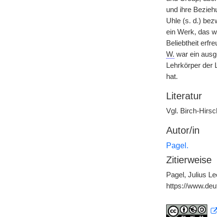
und ihre Bezie
Uhle (s. d.) be
ein Werk, das w
Beliebtheit erfr
W.
war ein ausge
Lehrkörper der 
hat.
Literatur
Vgl. Birch-Hirs
Autor/in
Pagel.
Zitierweise
Pagel, Julius L
https://www.de