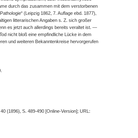
 Name durch das zusammen mit dem verstorbenen
thologie“ (Leipzig 1862, 7. Auflage ebd. 1877),
igen litterarischen Angaben s. Z. sich großer
 es jetzt auch allerdings bereits veraltet ist. —
 Tod nicht bloß eine empfindliche Lücke in dem
geren und weiteren Bekanntenkreise hervorgerufen
.
 40 (1896), S. 489-490 [Online-Version]; URL: