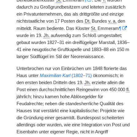
Benediktinerkloster
St.
Emmeram
¶
. Die
T.
wurden
dadurch zu Großgrundbesitzern und leiteten zusätzlich
ein Privatunternehmen, das als drittgrößte und einzige
nichtstaatliche von 17 Posten des
Dt.
Bundes
v. a.
den
mitteldt. Raum bediente. Das Kloster
St.
Emmeram
¶
wurde im 19.
Jh.
aufwendig zum Schloß umgestaltet;
gebaut wurden 1827–31 ein dreiflügeliger Marstall, 1836–
41 eine neugotische
|
Gruftkapelle und 1883–88 ein 150 m
langer Südflügel im Stil der Neorenaissance.
Unterbrochen nur von Einbrüchen um 1848 florierte das
Haus unter
Maximilian Karl
(1802–71)
ökonomisch; in
den ersten beiden Dritteln des 19.
Jh.
erzielte allein die
Post einen durchschnittlichen Reingewinn von 450 000
fl.
jährlich; hinzu kamen hohe Ablösegelder für
Feudalrechte; neben die standesherrliche Qualität des
Hauses trat verstärkt eine kapitalistische: Projekte wie
die Gründung einer gesamtdt. Bundespost scheiterten
allerdings oder wurden, wie eine Integration von Post und
Eisenbahn unter eigener Regie, nicht in Angriff