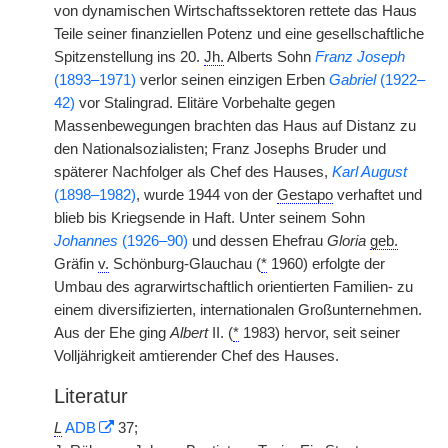
von dynamischen Wirtschaftssektoren rettete das Haus
Teile seiner finanziellen Potenz und eine gesellschaftliche
Spitzenstellung ins 20.
Jh.
Alberts Sohn
Franz Joseph
(1893–1971)
verlor seinen einzigen Erben
Gabriel
(1922–
42)
vor Stalingrad. Elitäre Vorbehalte gegen
Massenbewegungen brachten das Haus auf Distanz zu
den Nationalsozialisten; Franz Josephs Bruder und
späterer Nachfolger als Chef des Hauses,
Karl August
(1898–1982)
, wurde 1944 von der
Gestapo
verhaftet und
blieb bis Kriegsende in Haft. Unter seinem Sohn
Johannes
(1926–90)
und dessen Ehefrau
Gloria
geb.
Gräfin
v.
Schönburg-Glauchau (
*
1960) erfolgte der
Umbau des agrarwirtschaftlich orientierten Familien- zu
einem diversifizierten, internationalen Großunternehmen.
Aus der Ehe ging
Albert
II. (
*
1983) hervor, seit seiner
Volljährigkeit amtierender Chef des Hauses.
Literatur
L
ADB
37;