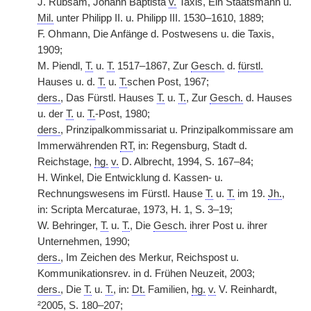
J. Rübsam, Johann Baptista
v.
Taxis, Ein Staatsmann u.
Mil.
unter Philipp II. u. Philipp III. 1530–1610, 1889;
F. Ohmann, Die Anfänge d. Postwesens u. die Taxis,
1909;
M. Piendl,
T.
u.
T.
1517–1867, Zur
Gesch.
d.
fürstl.
Hauses u. d.
T.
u.
T.
schen Post, 1967;
ders.
, Das Fürstl. Hauses
T.
u.
T.
, Zur
Gesch.
d. Hauses
u. der
T.
u.
T.
-Post, 1980;
ders.
, Prinzipalkommissariat u. Prinzipalkommissare am
Immerwährenden
RT
, in: Regensburg, Stadt d.
Reichstage,
hg.
v.
D. Albrecht, 1994, S. 167–84;
H. Winkel, Die Entwicklung d. Kassen- u.
Rechnungswesens im Fürstl. Hause
T.
u.
T.
im 19.
Jh.
,
in: Scripta Mercaturae, 1973, H. 1, S. 3–19;
W. Behringer,
T.
u.
T.
, Die
Gesch.
ihrer Post u. ihrer
Unternehmen, 1990;
ders.
, Im Zeichen des Merkur, Reichspost u.
Kommunikationsrev. in d. Frühen Neuzeit, 2003;
ders.
, Die
T.
u.
T.
, in:
Dt.
Familien,
hg.
v.
V. Reinhardt,
²2005, S. 180–207;