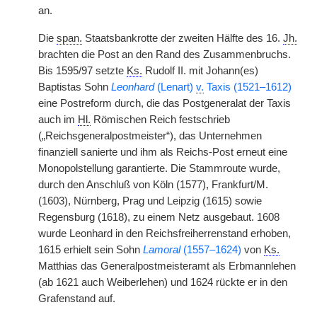
an.
Die
span.
Staatsbankrotte der zweiten Hälfte des 16.
Jh.
brachten die Post an den Rand des Zusammenbruchs.
Bis 1595/97 setzte
Ks.
Rudolf II. mit Johann(es)
Baptistas Sohn
Leonhard
(Lenart)
v.
Taxis (1521–1612)
eine Postreform durch, die das Postgeneralat der Taxis
auch im
Hl.
Römischen Reich festschrieb
(„Reichsgeneralpostmeister“), das Unternehmen
finanziell sanierte und ihm als Reichs-Post erneut eine
Monopolstellung garantierte. Die Stammroute wurde,
durch den Anschluß von Köln (1577), Frankfurt/M.
(1603), Nürnberg, Prag und Leipzig (1615) sowie
Regensburg (1618), zu einem Netz ausgebaut. 1608
wurde Leonhard in den Reichsfreiherrenstand erhoben,
1615 erhielt sein Sohn
Lamoral
(1557–1624)
von
Ks.
Matthias das Generalpostmeisteramt als Erbmannlehen
(ab 1621 auch Weiberlehen) und 1624 rückte er in den
Grafenstand auf.