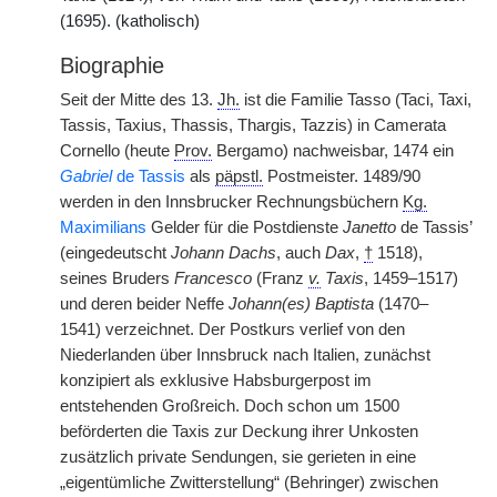
(1695). (katholisch)
Biographie
Seit der Mitte des 13.
Jh.
ist die Familie Tasso (Taci, Taxi,
Tassis, Taxius, Thassis, Thargis, Tazzis) in Camerata
Cornello (heute
Prov.
Bergamo) nachweisbar, 1474 ein
Gabriel
de Tassis
als
päpstl.
Postmeister. 1489/90
werden in den Innsbrucker Rechnungsbüchern
Kg.
Maximilians
Gelder für die Postdienste
Janetto
de Tassis’
(eingedeutscht
Johann Dachs
, auch
Dax
,
†
1518),
seines Bruders
Francesco
(Franz
v.
Taxis
, 1459–1517)
und deren beider Neffe
Johann(es) Baptista
(1470–
1541) verzeichnet. Der Postkurs verlief von den
Niederlanden über Innsbruck nach Italien, zunächst
konzipiert als exklusive Habsburgerpost im
entstehenden Großreich. Doch schon um 1500
beförderten die Taxis zur Deckung ihrer Unkosten
zusätzlich private Sendungen, sie gerieten in eine
„eigentümliche Zwitterstellung“ (Behringer) zwischen