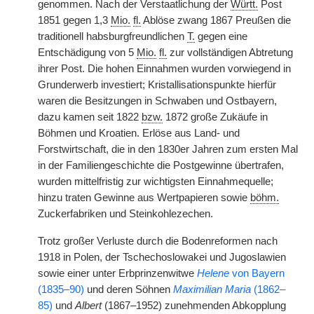
genommen. Nach der Verstaatlichung der
Württ.
Post
1851 gegen 1,3
Mio.
fl.
Ablöse zwang 1867 Preußen die
traditionell habsburgfreundlichen
T.
gegen eine
Entschädigung von 5
Mio.
fl.
zur vollständigen Abtretung
ihrer Post. Die hohen Einnahmen wurden vorwiegend in
Grunderwerb investiert; Kristallisationspunkte hierfür
waren die Besitzungen in Schwaben und Ostbayern,
dazu kamen seit 1822
bzw.
1872 große Zukäufe in
Böhmen und Kroatien. Erlöse aus Land- und
Forstwirtschaft, die in den 1830er Jahren zum ersten Mal
in der Familiengeschichte die Postgewinne übertrafen,
wurden mittelfristig zur wichtigsten Einnahmequelle;
hinzu traten Gewinne aus Wertpapieren sowie
böhm.
Zuckerfabriken und Steinkohlezechen.
Trotz großer Verluste durch die Bodenreformen nach
1918 in Polen, der Tschechoslowakei und Jugoslawien
sowie einer unter Erbprinzenwitwe
Helene
von Bayern
(1835–90)
und deren Söhnen
Maximilian Maria
(1862–
85)
und
Albert
(1867–1952) zunehmenden Abkopplung