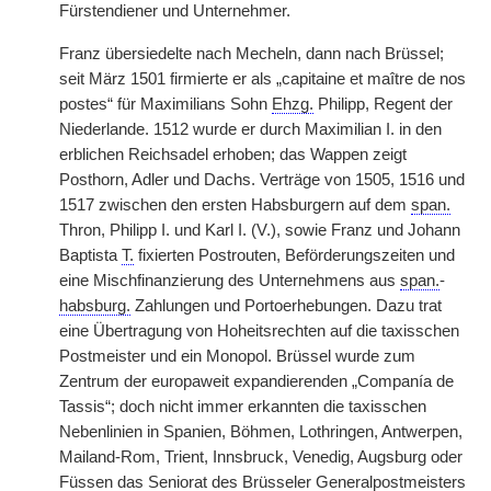
Fürstendiener und Unternehmer.
Franz übersiedelte nach Mecheln, dann nach Brüssel;
seit März 1501 firmierte er als „capitaine et maître de nos
postes“ für Maximilians Sohn
Ehzg.
Philipp, Regent der
Niederlande. 1512 wurde er durch Maximilian I. in den
erblichen Reichsadel erhoben; das Wappen zeigt
Posthorn, Adler und Dachs. Verträge von 1505, 1516 und
1517 zwischen den ersten Habsburgern auf dem
span.
Thron, Philipp I. und Karl I. (V.), sowie Franz und Johann
Baptista
T.
fixierten Postrouten, Beförderungszeiten und
eine Mischfinanzierung des Unternehmens aus
span.
-
habsburg.
Zahlungen und Portoerhebungen. Dazu trat
eine Übertragung von Hoheitsrechten auf die taxisschen
Postmeister und ein Monopol. Brüssel wurde zum
Zentrum der europaweit expandierenden „Companía de
Tassis“; doch nicht immer erkannten die taxisschen
Nebenlinien in Spanien, Böhmen, Lothringen, Antwerpen,
Mailand-Rom, Trient, Innsbruck, Venedig, Augsburg oder
Füssen das Seniorat des Brüsseler Generalpostmeisters