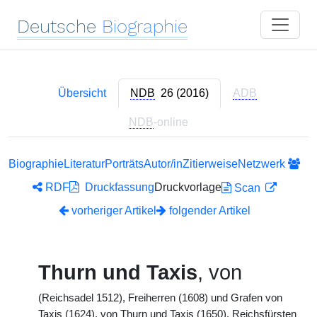
Deutsche
Biographie
Übersicht
NDB
26 (2016)
ADB
NDB
-online
Biographie
Literatur
Porträts
Autor/in
Zitierweise
Netzwerk
RDF
Druckfassung
Druckvorlage
Scan
vorheriger Artikel
folgender Artikel
Thurn und Taxis
, von
(Reichsadel 1512), Freiherren (1608) und Grafen von
Taxis (1624), von Thurn und Taxis (1650), Reichsfürsten