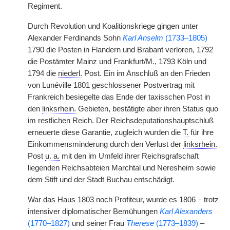
Regiment.
Durch Revolution und Koalitionskriege gingen unter
Alexander Ferdinands Sohn
Karl Anselm
(1733–1805)
1790 die Posten in Flandern und Brabant verloren, 1792
die Postämter Mainz und Frankfurt/M., 1793 Köln und
1794 die
niederl.
Post. Ein im Anschluß an den Frieden
von Lunéville 1801 geschlossener Postvertrag mit
Frankreich besiegelte das Ende der taxisschen Post in
den
linksrhein.
Gebieten, bestätigte aber ihren Status quo
im restlichen Reich. Der Reichsdeputationshauptschluß
erneuerte diese Garantie, zugleich wurden die
T.
für ihre
Einkommensminderung durch den Verlust der
linksrhein.
Post
u. a.
mit den im Umfeld ihrer Reichsgrafschaft
liegenden Reichsabteien Marchtal und Neresheim sowie
dem Stift und der Stadt Buchau entschädigt.
War das Haus 1803 noch Profiteur, wurde es 1806 – trotz
intensiver diplomatischer Bemühungen
Karl Alexanders
(1770–1827)
und seiner Frau
Therese
(1773–1839)
–