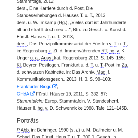
Stammfolge, 2012;
ders.
, Eine Karriere durch d. Post, Die
Standeserhebungen d. Hauses
T.
u.
T.
, 2013;
ders.
u. W. Imkamp (
Hg.
), „Vieles dort ist Jahrhunderte
alt und strahlt doch neu …“,
Btrr.
zu
Gesch.
u. Kunst d.
Fürstl. Hauses
T.
u.
T.
, 2013;
ders.
, Das Prinzipalkommissariat der Fürsten
v.
T.
u.
T.
,
in: Regensburg
z.
Zt. d. Immerwährenden
RT
,
hg.
v.
K.
Unger
u. a.
,
Ausst.
kat. Regensburg 2013, S. 145–155;
Kl.
Beyrer, Postlogen, Frankfurt u. d.
T.
u.
T.
-Post im
Za.
d. schwarzen Kabinette, in: Das Archiv,
Mag.
f.
Kommunikationsgesch., 2013, H. 3, S. 98–103;
Frankfurter
Biogr.
;
GHdA
Fürstl. Häuser 19, 2011, S. 382–97; –
Stammtafeln:
Europ. Stammtafeln, V, Standesherrl.
Häuser II,
hg.
v.
D. Schwennicke 1988, Tafel 121–145B.
Porträts
P
Abb.
in: Behringer, 1990 (s.
L
) u. M. Dallmeier u. M.
Schad, Das Fürstl. Haus
T.
u.
T.
, 300 J.
Gesch.
in