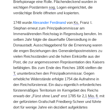
Briefspionage eine Rolle. Flächendeckend wurden in
wichtigen Postämtern
sog.
Logen eingerichtet, die
verdächtige Briefe öffneten und kopierten.
1748 wurde
Alexander Ferdinand
von
Ks.
Franz I.
Stephan erneut zum Prinzipalkommissar am
Immerwährenden Reichstag in Regensburg berufen. Im
selben Jahr folgte die dauerhafte Übersiedlung in die
Donaustadt. Ausschlaggebend für die Ernennung waren
die engen Beziehungen des Generalerbpostmeisters zu
vielen Reichsständen und die hohen Einkünfte aus der
Post, die zur angemessenen Repräsentation des Kaisers
befähigten. Bis zum Ende des Reiches 1806 stellten die
T.
ununterbrochen den Prinzipalkommissar. Gegen
erhebliche Widerstände erfolgte 1754 die Aufnahme in
den Reichsfürstenrat. Ein dazu eigentlich erforderliches
fürstenmäßiges Territorium im Kerngebiet des Reichs
erwarb der „Fürst ohne Land“ erst 1785 für 2,1
Mio.
fl.
mit
der gefürsteten Grafschaft Friedberg-Scheer und führte
dort für wenige Jahre ein dezidiert aufgeklärtes