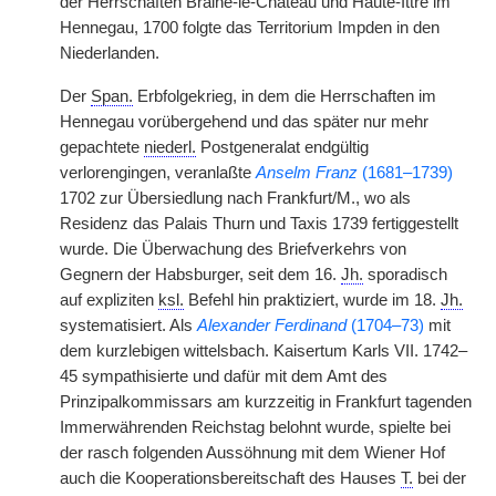
der Herrschaften Braine-le-Château und Haute-Ittre im
Hennegau, 1700 folgte das Territorium Impden in den
Niederlanden.
Der
Span.
Erbfolgekrieg, in dem die Herrschaften im
Hennegau vorübergehend und das später nur mehr
gepachtete
niederl.
Postgeneralat endgültig
verlorengingen, veranlaßte
Anselm Franz
(1681–1739)
1702 zur Übersiedlung nach Frankfurt/M., wo als
Residenz das Palais Thurn und Taxis 1739 fertiggestellt
wurde. Die Überwachung des Briefverkehrs von
Gegnern der Habsburger, seit dem 16.
Jh.
sporadisch
auf expliziten
ksl.
Befehl hin praktiziert, wurde im 18.
Jh.
systematisiert. Als
Alexander Ferdinand
(1704–73)
mit
dem kurzlebigen wittelsbach. Kaisertum Karls VII. 1742–
45 sympathisierte und dafür mit dem Amt des
Prinzipalkommissars am kurzzeitig in Frankfurt tagenden
Immerwährenden Reichstag belohnt wurde, spielte bei
der rasch folgenden Aussöhnung mit dem Wiener Hof
auch die Kooperationsbereitschaft des Hauses
T.
bei der