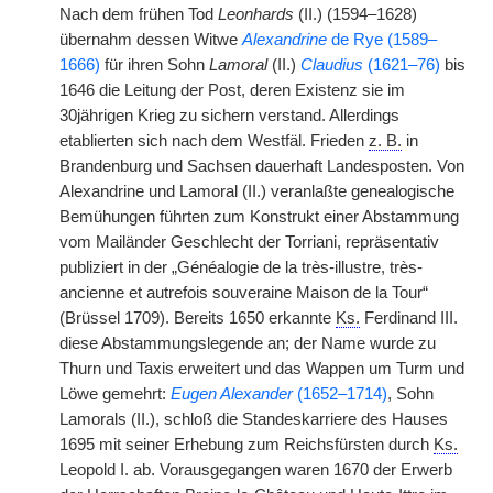
Nach dem frühen Tod
Leonhards
(II.) (1594–1628)
übernahm dessen Witwe
Alexandrine
de Rye (1589–
1666)
für ihren Sohn
Lamoral
(II.)
Claudius
(1621–76)
bis
1646 die Leitung der Post, deren Existenz sie im
30jährigen Krieg zu sichern verstand. Allerdings
etablierten sich nach dem Westfäl. Frieden
z. B.
in
Brandenburg und Sachsen dauerhaft Landesposten. Von
Alexandrine und Lamoral (II.) veranlaßte genealogische
Bemühungen führten zum Konstrukt einer Abstammung
vom Mailänder Geschlecht der Torriani, repräsentativ
publiziert in der „Généalogie de la très-illustre, très-
ancienne et autrefois souveraine Maison de la Tour“
(Brüssel 1709). Bereits 1650 erkannte
Ks.
Ferdinand III.
diese Abstammungslegende an; der Name wurde zu
Thurn und Taxis erweitert und das Wappen um Turm und
Löwe gemehrt:
Eugen Alexander
(1652–1714)
, Sohn
Lamorals (II.), schloß die Standeskarriere des Hauses
1695 mit seiner Erhebung zum Reichsfürsten durch
Ks.
Leopold I. ab. Vorausgegangen waren 1670 der Erwerb