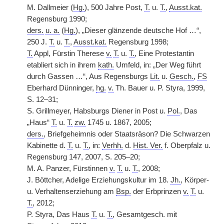
M. Dallmeier (
Hg.
), 500 Jahre Post,
T.
u.
T.
,
Ausst.kat.
Regensburg 1990;
ders.
u. a.
(
Hg.
), „Dieser glänzende deutsche Hof …“,
250 J.
T.
u.
T.
,
Ausst.kat.
Regensburg 1998;
T.
Appl, Fürstin Therese
v.
T.
u.
T.
, Eine Protestantin
etabliert sich in ihrem
kath.
Umfeld, in: „Der Weg führt
durch Gassen …“, Aus Regensburgs
Lit.
u.
Gesch.
,
FS
Eberhard Dünninger,
hg.
v.
Th. Bauer u. P. Styra, 1999,
S. 12–31;
S. Grillmeyer, Habsburgs Diener in Post u.
Pol.
, Das
„Haus“
T.
u.
T.
zw.
1745 u. 1867, 2005;
ders.
, Briefgeheimnis oder Staatsräson? Die Schwarzen
Kabinette d.
T.
u.
T.
, in:
Verhh.
d.
Hist. Ver.
f. Oberpfalz u.
Regensburg 147, 2007, S. 205–20;
M. A. Panzer, Fürstinnen
v.
T.
u.
T.
, 2008;
J. Böttcher, Adelige Erziehungskultur im 18.
Jh.
, Körper-
u. Verhaltenserziehung am
Bsp.
der Erbprinzen
v.
T.
u.
T.
, 2012;
P. Styra, Das Haus
T.
u.
T.
, Gesamtgesch. mit