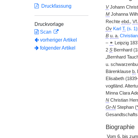
Druckfassung
V
Johann Christ
M
Johanna Wilh
Rechte
ebd.
,
Vf.
Druckvorlage
Ov
Karl
T.
(s. 1)
Scan
B
u. a.
Christia
vorheriger Artikel
–
⚭
Leipzig 183
folgender Artikel
2
S
Bernhard (
„Bernhard Tauchn
u. schwarzenbur
Bärenklause
b.
Elisabeth (1839
vogtländ. Alter
Minna Clara Ade
N
Christian He
Gr-N
Stephan (
Gesandtschaftsr
Biographie
|
Vom 6. bis zum