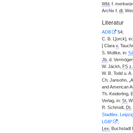
Wbl.
f. merkwürd
Archiv f.
dt.
Wech
Literatur
ADB
54;
C. B. L[orck], i
[ Clara
v.
Tauchn
S. Moltke, in:
Sä
Jb.
d. Vermögen
W. Jäckh,
FS
z.
W. B. Todd u. A
Ch. Jansohn, „As
and American Au
Th. Keiderling, 
Verlag, in:
St.
We
R. Schmidt,
Dt.
Stadtlex. Leipzi
LGB²
;
Lex.
Buchstadt L