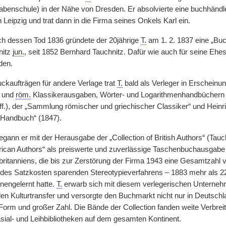
benschule) in der Nähe von Dresden. Er absolvierte eine buchhändl
Leipzig und trat dann in die Firma seines Onkels Karl ein.
ch dessen Tod 1836 gründete der 20jährige
T.
am 1. 2. 1837 eine „Bu
nitz
jun.
, seit 1852 Bernhard Tauchnitz. Dafür wie auch für seine Ehesc
den.
ckaufträgen für andere Verlage trat
T.
bald als Verleger in Erscheinu
und
röm.
Klassikerausgaben, Wörter- und Logarithmenhandbüchern
ff.), der „Sammlung römischer und griechischer Classiker“ und Heinri
 Handbuch“ (1847).
gann er mit der Herausgabe der „Collection of British Authors“ (Tauchn
rican Authors“ als preiswerte und zuverlässige Taschenbuchausgabe e
itanniens, die bis zur Zerstörung der Firma 1943 eine Gesamtzahl von
des Satzkosten sparenden Stereotypieverfahrens – 1883 mehr als 22
nengelernt hatte.
T.
erwarb sich mit diesem verlegerischen Unterneh
len Kulturtransfer und versorgte den Buchmarkt nicht nur in Deutschla
orm und großer Zahl. Die Bände der Collection fanden weite Verbreit
ial- und Leihbibliotheken auf dem gesamten Kontinent.