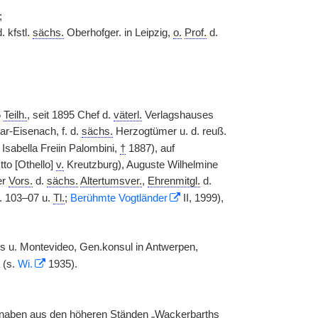
;
. kfstl.
sächs.
Oberhofger. in Leipzig,
o.
Prof.
d.
6
Teilh.
, seit 1895 Chef d.
väterl.
Verlagshauses
r-Eisenach, f. d.
sächs.
Herzogtümer u. d. reuß.
Isabella Freiin Palombini,
†
1887), auf
to [Othello]
v.
Kreutzburg), Auguste Wilhelmine
er
Vors.
d.
sächs.
Altertumsver.
,
Ehrenmitgl.
d.
. 103–07 u.
Tl.
;
Berühmte Vogtländer
II, 1999),
s u. Montevideo, Gen.konsul in Antwerpen,
 (s.
Wi.
1935).
Knaben aus den höheren Ständen „Wackerbarths