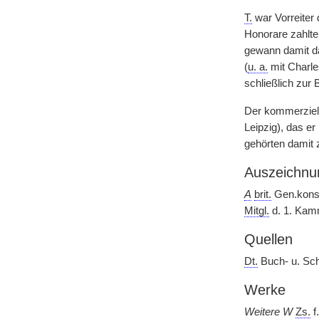
T.
war Vorreiter
Honorare zahlte
gewann damit d
(
u. a.
mit Charles
schließlich zur
Der kommerziell
Leipzig), das e
gehörten damit
Auszeichnu
A
brit.
Gen.konsu
Mitgl.
d. 1. Kam
Quellen
Dt.
Buch- u. Sch
Werke
Weitere W
Zs.
f