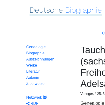
Deutsche
Biographie
Ü
Tauch
Genealogie
Biographie
(sach
Auszeichnungen
Werke
Freih
Literatur
Autor/in
Adels
Zitierweise
Verleger,
*
25. 8
Netzwerk
Genealogie
RDF