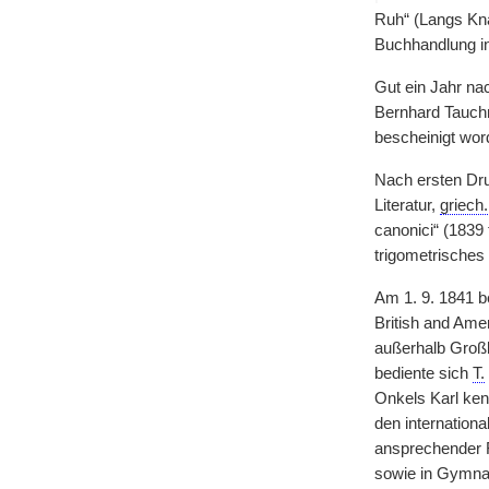
Ruh“ (Langs Kna
Buchhandlung in 
Gut ein Jahr na
Bernhard Tauch
bescheinigt wor
Nach ersten Dru
Literatur,
griech.
canonici“ (1839 
trigometrisches
Am 1. 9. 1841 be
British and Ame
außerhalb Großbr
bediente sich
T.
Onkels Karl ken
den internationa
ansprechender F
sowie in Gymnas