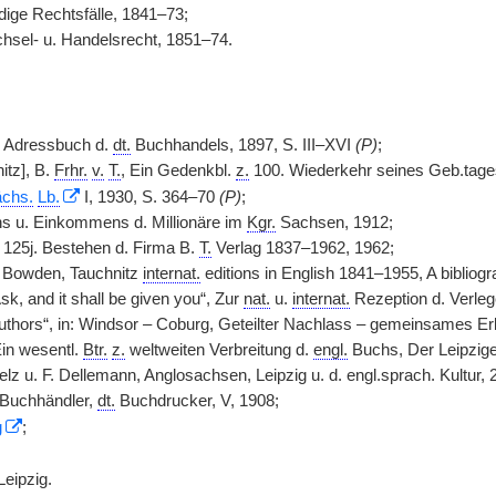
ige Rechtsfälle, 1841–73;
sel- u. Handelsrecht, 1851–74.
n: Adressbuch d.
dt.
Buchhandels, 1897, S. III–XVI
(P)
;
itz], B.
Frhr.
v.
T.
, Ein Gedenkbl.
z.
100. Wiederkehr seines Geb.tag
chs.
Lb.
I, 1930, S. 364–70
(P)
;
s u. Einkommens d. Millionäre im
Kgr.
Sachsen, 1912;
125j. Bestehen d. Firma B.
T.
Verlag 1837–1962, 1962;
. Bowden, Tauchnitz
internat.
editions in English 1841–1955, A bibliog
k, and it shall be given you“, Zur
nat.
u.
internat.
Rezeption d. Verleg
thors“, in: Windsor – Coburg, Geteilter Nachlass – gemeinsames Erb
Ein wesentl.
Btr.
z.
weltweiten Verbreitung d.
engl.
Buchs, Der Leipzige
lz u. F. Dellemann, Anglosachsen, Leipzig u. d. engl.sprach. Kultur, 
Buchhändler,
dt.
Buchdrucker, V, 1908;
g
;
eipzig.