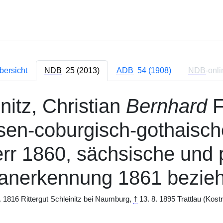
bersicht
NDB
25 (2013)
ADB
54 (1908)
NDB
-onli
nitz, Christian
Bernhard
F
sen-coburgisch-gothaisch
err 1860, sächsische und
anerkennung 1861 bezie
. 1816 Rittergut Schleinitz bei Naumburg,
†
13. 8. 1895 Trattlau (Kost