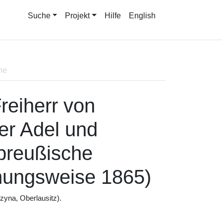
Suche
Projekt
Hilfe
English
ne
reiherr von
er Adel und
 preußische
hungsweise 1865)
rzyna, Oberlausitz).