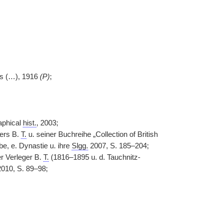
es (…), 1916
(P)
;
raphical
hist.
, 2003;
ers B.
T.
u. seiner Buchreihe „Collection of British
e, e. Dynastie u. ihre
Slgg.
2007, S. 185–204;
r Verleger B.
T.
(1816–1895 u. d. Tauchnitz-
2010, S. 89–98;