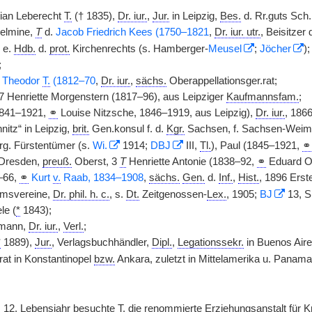
ian Leberecht
T.
(† 1835),
Dr. iur.
,
Jur.
in Leipzig,
Bes.
d. Rr.guts Sch.
elmine,
T
d.
Jacob Friedrich Kees (1750–1821
,
Dr. iur. utr.
, Beisitzer d
e.
Hdb.
d.
prot.
Kirchenrechts (s. Hamberger-
Meusel
;
Jöcher
);
;
n Theodor
T.
(1812–70
,
Dr. iur.
,
sächs.
Oberappellationsger.rat;
7 Henriette Morgenstern (1817–96), aus Leipziger
Kaufmannsfam.
;
1841–1921,
⚭
Louise Nitzsche, 1846–1919, aus Leipzig),
Dr. iur.
, 186
itz“ in Leipzig,
brit.
Gen.konsul f. d.
Kgr.
Sachsen, f. Sachsen-Weima
g. Fürstentümer (s.
Wi.
1914;
DBJ
III,
Tl.
), Paul (1845–1921,
⚭
Dresden,
preuß.
Oberst, 3
T
Henriette Antonie (1838–92,
⚭
Eduard Ot
–66,
⚭
Kurt
v.
Raab, 1834–1908
,
sächs.
Gen.
d.
Inf.
,
Hist.
, 1896 Erst
tumsvereine,
Dr. phil. h. c.
, s.
Dt.
Zeitgenossen-
Lex.
, 1905;
BJ
13, S
le (
*
1843);
rmann,
Dr. iur.
,
Verl.
;
*
1889),
Jur.
, Verlagsbuchhändler,
Dipl.
,
Legationssekr.
in Buenos Aire
at in Konstantinopel
bzw.
Ankara, zuletzt in Mittelamerika u. Panama
 12. Lebensjahr besuchte
T.
die renommierte Erziehungsanstalt für 