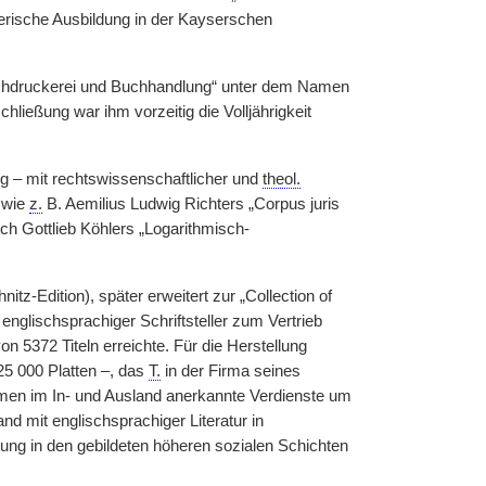
erische Ausbildung in der Kayserschen
chdruckerei und Buchhandlung“ unter dem Namen
hließung war ihm vorzeitig die Volljährigkeit
ng – mit rechtswissenschaftlicher und
theol.
 wie
z.
B. Aemilius Ludwig Richters „Corpus juris
ch Gottlieb Köhlers „Logarithmisch-
itz-Edition), später erweitert zur „Collection of
nglischsprachiger Schriftsteller zum Vertrieb
 5372 Titeln erreichte. Für die Herstellung
5 000 Platten –, das
T.
in der Firma seines
men im In- und Ausland anerkannte Verdienste um
nd mit englischsprachiger Literatur in
ung in den gebildeten höheren sozialen Schichten