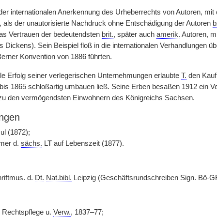
 der internationalen Anerkennung des Urheberrechts von Autoren, mit
, als der unautorisierte Nachdruck ohne Entschädigung der Autoren
b
as Vertrauen der bedeutendsten
brit.
, später auch
amerik.
Autoren, m
 Dickens). Sein Beispiel floß in die internationalen Verhandlungen ü
 Berner Konvention von 1886 führten.
e Erfolg seiner verlegerischen Unternehmungen erlaubte
T.
den Kauf 
r bis 1865 schloßartig umbauen ließ. Seine Erben besaßen 1912 ein
 zu den vermögendsten Einwohnern des Königreichs Sachsen.
ngen
l (1872);
mer d.
sächs.
LT auf Lebenszeit (1877).
riftmus. d.
Dt.
Nat.bibl.
Leipzig (Geschäftsrundschreiben Sign. Bö-G
. Rechtspflege u.
Verw.
, 1837–77;