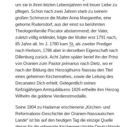
um sie in ihren letzten Lebensjahren mit treuer Liebe zu
pflegen. Schon nach zwei Jahren starb zu seinem
großen Schmerze die Mutter Anna Margarethe, eine
geborne Rudersdorf, aus der einst so berühmten
Theologenfamilie Piscator abstammend; der Vater,
zuletzt völlig erblindet, folgte der Mutter erst 1791 nach,
85 Jahre alt. Im J. 1780 kam
St.
als zweiter Prediger
nach Herborn, 1786 aber in derselben Eigenschaft nach
Dillenburg zurück. Acht Jahre später berief ihn der Prinz
von Oranien zum Pastor
primarius
nach Dietz, wo er
nach der Bildung des Herzogthums Nassau den Titel
eines geheimen Kirchenrathes, sowie die Leitung des
Decanates Dich erhielt. Gelegentlich seines
fünfzigjährigen Amtsjubiläums 1826 ertheilte ihm Herzog
Wilhelm die goldene Verdienstmedaille.
Seine 1804 zu Hadamar erschienene „Kirchen- und
Reformations-Geschichte der Oranien-Nassauischen
Lande“ ist bis auf den heutigen Tag die einzige Quelle
dieser für die reformirte Kirchengeschichte Deutschlands