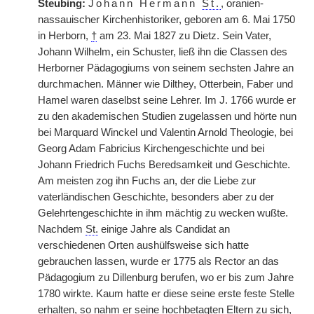
Steubing:
Johann Hermann
St.
, oranien-
nassauischer Kirchenhistoriker, geboren am 6. Mai 1750
in Herborn,
†
am 23. Mai 1827 zu Dietz. Sein Vater,
Johann Wilhelm, ein Schuster, ließ ihn die Classen des
Herborner Pädagogiums von seinem sechsten Jahre an
durchmachen. Männer wie Dilthey, Otterbein, Faber und
Hamel waren daselbst seine Lehrer. Im J. 1766 wurde er
zu den akademischen Studien zugelassen und hörte nun
bei Marquard Winckel und Valentin Arnold Theologie, bei
Georg Adam Fabricius Kirchengeschichte und bei
Johann Friedrich Fuchs Beredsamkeit und Geschichte.
Am meisten zog ihn Fuchs an, der die Liebe zur
vaterländischen Geschichte, besonders aber zu der
Gelehrtengeschichte in ihm mächtig zu wecken wußte.
Nachdem
St.
einige Jahre als Candidat an
verschiedenen Orten aushülfsweise sich hatte
gebrauchen lassen, wurde er 1775 als Rector an das
Pädagogium zu Dillenburg berufen, wo er bis zum Jahre
1780 wirkte. Kaum hatte er diese seine erste feste Stelle
erhalten, so nahm er seine hochbetagten Eltern zu sich,