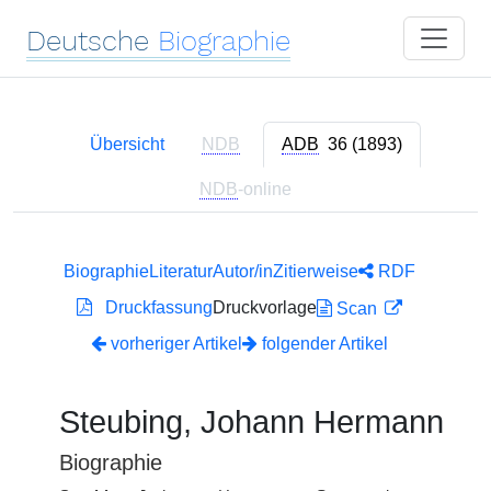
Deutsche
Biographie
Übersicht
NDB
ADB
36 (1893)
NDB
-online
Biographie
Literatur
Autor/in
Zitierweise
RDF
Druckfassung
Druckvorlage
Scan
vorheriger Artikel
folgender Artikel
Steubing, Johann Hermann
Biographie