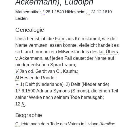
Ackermann), Ludolph
Mathematiker,
*
28.1.1540 Hildesheim,
†
31.12.1610
Leiden.
Genealogie
Unsicher ist, ob die
Fam.
aus Köln stammt, wie der
Name vermuten lassen könnte, vielleicht handelt es
sich auch nur um ein Mißverständnis des
lat.
Übers.
v.
Ackermann, auf jeden Fall deutet der Name auf
niederdeutschen Sprachraum;
V
Jan
od.
Gerdt van
C.
,
Kaufm.
;
M
Hester de Roode;
⚭
1) Delft (Niederlande), 2) Delft (Niederlande)
17.6.1590 Adriana Symons (Simons), die einen Teil
seiner Werke nach seinem Tode herausgab;
12
K
.
Biographie
C.
lebte nach dem Tode des Vaters in Livland
(familiae