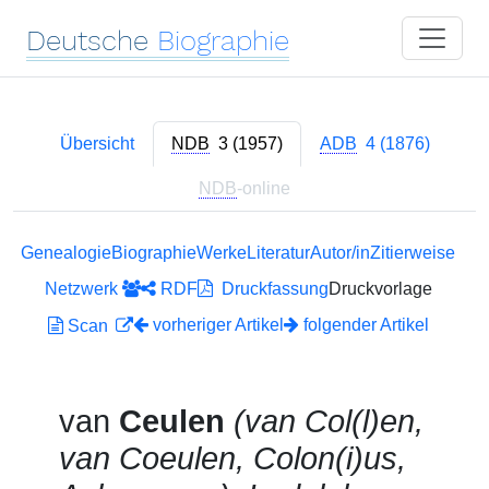
Deutsche
Biographie
Übersicht
NDB
3 (1957)
ADB
4 (1876)
NDB
-online
Genealogie
Biographie
Werke
Literatur
Autor/in
Zitierweise
Netzwerk
RDF
Druckfassung
Druckvorlage
vorheriger Artikel
folgender Artikel
Scan
van
Ceulen
(van Col(l)en,
van Coeulen, Colon(i)us,