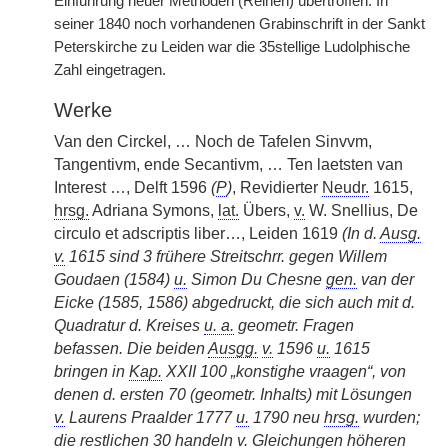
Einführung neuer Methoden (Reihen) übertroffen. In
seiner 1840 noch vorhandenen Grabinschrift in der Sankt
Peterskirche zu Leiden war die 35stellige Ludolphische
Zahl eingetragen.
Werke
Van den Circkel, … Noch de Tafelen Sinvvm,
Tangentivm, ende Secantivm, … Ten laetsten van
Interest …, Delft 1596
(
P
)
, Revidierter
Neudr.
1615,
hrsg.
Adriana Symons,
lat.
Übers,
v.
W. Snellius, De
circulo et adscriptis liber…, Leiden 1619
(In d.
Ausg.
v.
1615 sind 3 frühere Streitschrr. gegen Willem
Goudaen (1584)
u.
Simon Du Chesne
gen.
van der
Eicke (1585, 1586) abgedruckt, die sich auch mit d.
Quadratur d. Kreises
u. a.
geometr. Fragen
befassen. Die beiden
Ausgg.
v.
1596
u.
1615
bringen in
Kap.
XXII 100 „konstighe vraagen“, von
denen d. ersten 70 (geometr. Inhalts) mit Lösungen
v.
Laurens Praalder 1777
u.
1790 neu
hrsg.
wurden;
die restlichen 30 handeln
v.
Gleichungen höheren