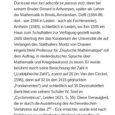
Ducissae eius loci adscribi se passus est)
, dann bei
seinem Bruder Gerard in Antwerpen, später als Lehrer
der Mathematik in Breda, Amsterdam, Delft (1584-86;
dort - wie 1594 in Leiden - auch als Fechtmeister),
Arnheim (1589), schließlich in Leiden, wo ihm 1595 ein
Haus zum Schulhalten zur Verfügung gestellt wurde.
1600 übertrug ihm das Kuratorium der Universität die auf
Verlangen des Statthalters Moritz von Oranien
eingerichtete Professur für „Duytsche Mathématique“ mit
dem Auftrag, in niederdeutscher Sprache über
Mathematik und Kriegsbaukunst zu lesen. Er wurde
berühmt durch seine Berechnung der Zahl π
(„Ludolphische Zahl“), zuerst auf 20 (in: Van den Circkel,
1596), dann auf 32 (in den 1615 gedruckten
„Fondamenten“) und schließlich auf 35 Dezimalstellen
(berichtet von seinem Schüler W. Snel im
„Cyclometricus“, Leiden 1621, S. 55). Diese Genauigkeit,
die er durch die Ausdehnung des Archimedischen
62
Verfahrens auf das 2
- Eck erreichte, wurde erst nach