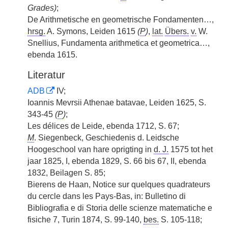
Grades)
;
De Arithmetische en geometrische Fondamenten…,
hrsg.
A. Symons, Leiden 1615
(
P
)
,
lat.
Übers.
v.
W.
Snellius, Fundamenta arithmetica et geometrica…,
ebenda 1615.
Literatur
ADB
IV;
Ioannis Mevrsii Athenae batavae, Leiden 1625, S.
343-45
(
P
)
;
Les délices de Leide, ebenda 1712, S. 67;
M
. Siegenbeck, Geschiedenis d. Leidsche
Hoogeschool van hare oprigting in
d. J.
1575 tot het
jaar 1825, I, ebenda 1829, S. 66 bis 67, II, ebenda
1832, Beilagen S. 85;
Bierens de Haan, Notice sur quelques quadrateurs
du cercle dans les Pays-Bas, in: Bulletino di
Bibliografia e di Storia delle scienze matematiche e
fisiche 7, Turin 1874, S. 99-140,
bes.
S. 105-118;