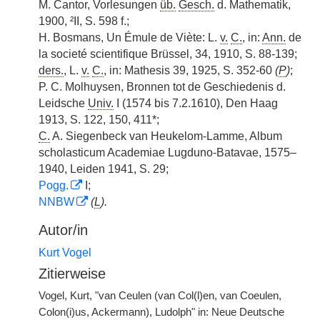
M. Cantor, Vorlesungen
üb.
Gesch.
d. Mathematik,
1900, ²II, S. 598 f.;
H. Bosmans, Un Émule de Viète: L.
v.
C.
, in:
Ann.
de
la societé scientifique Brüssel, 34, 1910, S. 88-139;
ders.
, L.
v.
C.
, in: Mathesis 39, 1925, S. 352-60
(
P
)
;
P. C. Molhuysen, Bronnen tot de Geschiedenis d.
Leidsche
Univ.
I (1574 bis 7.2.1610), Den Haag
1913, S. 122, 150, 411*;
C.
A. Siegenbeck van Heukelom-Lamme, Album
scholasticum Academiae Lugduno-Batavae, 1575–
1940, Leiden 1941, S. 29;
Pogg.
I;
NNBW
(
L
).
Autor/in
Kurt Vogel
Zitierweise
Vogel, Kurt, "van Ceulen (van Col(l)en, van Coeulen,
Colon(i)us, Ackermann), Ludolph" in: Neue Deutsche