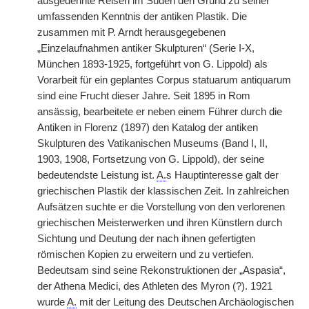
ausgedehnte Reisen im Süden den Grund zu seiner
umfassenden Kenntnis der antiken Plastik. Die
zusammen mit P. Arndt herausgegebenen
„Einzelaufnahmen antiker Skulpturen“ (Serie I-X,
München 1893-1925, fortgeführt von G. Lippold) als
Vorarbeit für ein geplantes Corpus statuarum antiquarum
sind eine Frucht dieser Jahre. Seit 1895 in Rom
ansässig, bearbeitete er neben einem Führer durch die
Antiken in Florenz (1897) den Katalog der antiken
Skulpturen des Vatikanischen Museums (Band I, II,
1903, 1908, Fortsetzung von G. Lippold), der seine
bedeutendste Leistung ist.
A.
s Hauptinteresse galt der
griechischen Plastik der klassischen Zeit. In zahlreichen
Aufsätzen suchte er die Vorstellung von den verlorenen
griechischen Meisterwerken und ihren Künstlern durch
Sichtung und Deutung der nach ihnen gefertigten
römischen Kopien zu erweitern und zu vertiefen.
Bedeutsam sind seine Rekonstruktionen der „Aspasia“,
der Athena Medici, des Athleten des Myron (?). 1921
wurde
A.
mit der Leitung des Deutschen Archäologischen