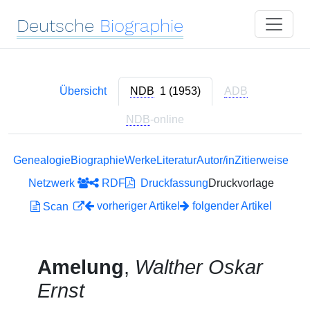
Deutsche
Biographie
Übersicht
NDB
1 (1953)
ADB
NDB
-online
Genealogie
Biographie
Werke
Literatur
Autor/in
Zitierweise
Netzwerk
RDF
Druckfassung
Druckvorlage
vorheriger Artikel
folgender Artikel
Scan
Amelung
,
Walther Oskar
Ernst