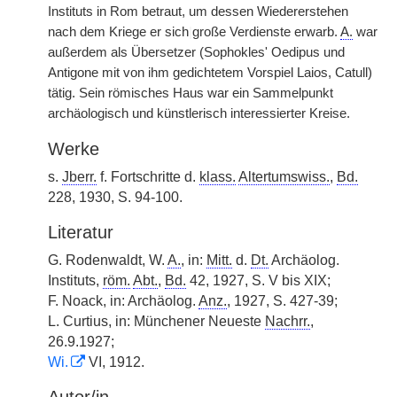
Instituts in Rom betraut, um dessen Wiedererstehen
nach dem Kriege er sich
|
große Verdienste erwarb.
A.
war
außerdem als Übersetzer (Sophokles' Oedipus und
Antigone mit von ihm gedichtetem Vorspiel Laios, Catull)
tätig. Sein römisches Haus war ein Sammelpunkt
archäologisch und künstlerisch interessierter Kreise.
Werke
s.
Jberr.
f. Fortschritte d.
klass.
Altertumswiss.
,
Bd.
228, 1930, S. 94-100.
Literatur
G. Rodenwaldt, W.
A.
, in:
Mitt.
d.
Dt.
Archäolog.
Instituts,
röm.
Abt.
,
Bd.
42, 1927, S. V bis XIX;
F. Noack, in: Archäolog.
Anz.
, 1927, S. 427-39;
L. Curtius, in: Münchener Neueste
Nachrr.
,
26.9.1927;
Wi.
VI, 1912.