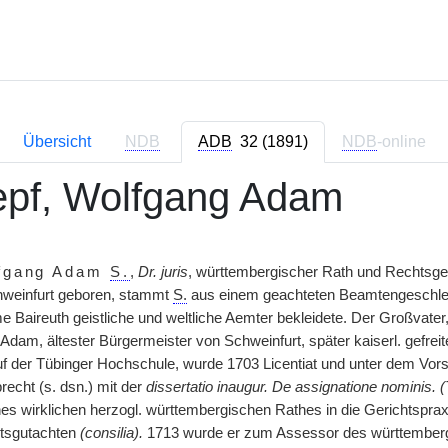
Übersicht
NDB
ADB
32 (1891)
NDB
-online
pf, Wolfgang Adam
fgang Adam
S.
,
Dr. juris
, württembergischer Rath und Rechtsgel
hweinfurt geboren, stammt
S.
aus einem geachteten Beamtengeschlec
 Baireuth geistliche und weltliche Aemter bekleidete. Der Großvater
Adam, ältester Bürgermeister von Schweinfurt, später kaiserl. gefrei
uf der Tübinger Hochschule, wurde 1703 Licentiat und unter dem Vors
recht (s. dsn.) mit der
dissertatio inaugur. De assignatione nominis. (
nes wirklichen herzogl. württembergischen Rathes in die Gerichtspraxis,
tsgutachten
(consilia).
1713 wurde er zum Assessor des württembergi