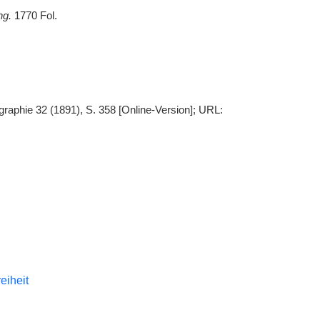
ng.
1770 Fol.
raphie 32 (1891), S. 358 [Online-Version]; URL:
reiheit