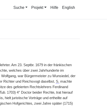
Suche
Projekt
Hilfe
English
ehrter. Am 23. Septbr. 1679 in der fränkischen
hte, welches über zwei Jahrhunderte im
, Wolfgang, war Bürgermeister zu Wunsiedel, der
ter Richter und Reichsvogt daselbst.
S.
machte
itze des gefeierten Rechtslehrers Ferdinand
Tub.
1703) 4° Doctor beider Rechte, trat hierauf
 hielt juristische Vorträge und ertheilte auf
schen Hofgerichtes, zwei Jahre später (1715)