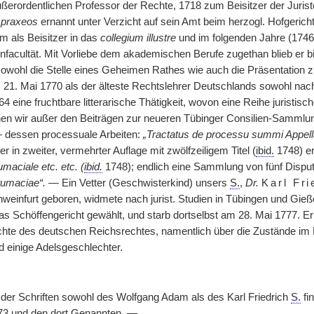
ßerordentlichen Professor der Rechte, 1718 zum Beisitzer der Jurist
 praxeos
ernannt unter Verzicht auf sein Amt beim herzogl. Hofgeric
 als Beisitzer in das
collegium illustre
und im folgenden Jahre (1746)
enfacultät. Mit Vorliebe dem akademischen Berufe zugethan blieb er b
sowohl die Stelle eines Geheimen Rathes wie auch die Präsentation
 21. Mai 1770 als der älteste Rechtslehrer Deutschlands sowohl nac
4 eine fruchtbare litterarische Thätigkeit, wovon eine Reihe juristi
en wir außer den Beiträgen zur neueren Tübinger Consilien-Sammlu
 dessen processuale Arbeiten:
„Tractatus de processu summi Appell
er in zweiter, vermehrter Auflage mit zwölfzeiligem Titel (
ibid.
1748) er
maciale etc. etc. (
ibid.
1748); endlich eine Sammlung von fünf Disput
tumaciae“.
— Ein Vetter (Geschwisterkind) unsers
S.
,
Dr.
Karl Fr
chweinfurt geboren, widmete nach jurist. Studien in Tübingen und Gie
as Schöffengericht gewählt, und starb dortselbst am 28. Mai 1777. E
hte des deutschen Reichsrechtes, namentlich über die Zustände im 
einige Adelsgeschlechter.
 der Schriften sowohl des Wolfgang Adam als des Karl Friedrich
S.
fi
373 und den dort Genannten. —