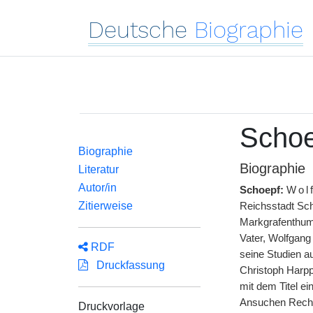
Deutsche
Biographie
Schoe
Biographie
Biographie
Literatur
Autor/in
Schoepf:
Wol
Zitierweise
Reichsstadt Sc
Markgrafenthume
Vater, Wolfgang 
RDF
seine Studien a
Druckfassung
Christoph Harpp
mit dem Titel ei
Ansuchen Rech
Druckvorlage