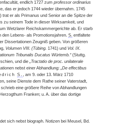
enfacultät, endlich 1727 zum
professor ordinarius
hte, das er jedoch 1744 wieder übernahm. 1745
 trat er als Primanus und Senior an die Spitze der
is zu seinem Tode in dieser Wirksamkeit, und
 zum Wetzlarer Reichskammergerichte ab. Er starb
h den Lebens- als Promotionsjahren.
S.
entfaltete
scher Dissertationen Zeugniß geben. Von größeren
ng,
Volumen VIII. (Tübing.
1741) und
Vol. IX.
ationum Tribunalis Ducatus Würtemb.“
(Stuttg.
schien, und die
„Tractatio de proc. unilaterale
ationen nebst einer Abhandlung:
„De effectibus
iedrich
S.
, am 9. oder 13. März 1710
ßen, seine Dienste dem Rathe seiner Vaterstadt,
r schrieb eine größere Reihe von Abhandlungen
Herzogthum Franken; u. A. über das dortige
ndet sich nebst biograph. Notizen bei Meusel, Bd.