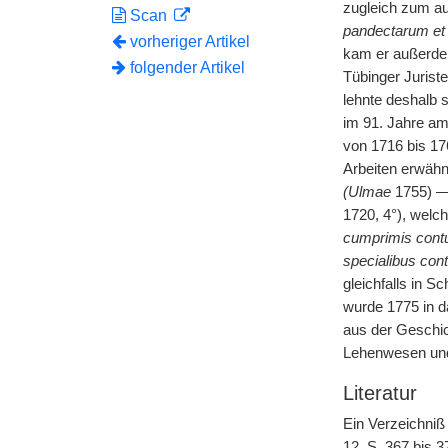
zugleich zum au
Scan
pandectarum et
vorheriger Artikel
kam er außerdem
folgender Artikel
Tübinger Jurist
lehnte deshalb 
im 91. Jahre am
von 1716 bis 176
Arbeiten erwähn
(Ulmae
1755) —
1720, 4°), welch
cumprimis contu
specialibus con
gleichfalls in S
wurde 1775 in d
aus der Geschic
Lehenwesen und 
Literatur
Ein Verzeichniß
12, S. 367 bis 