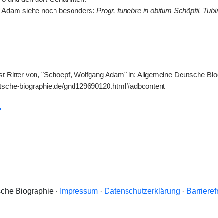
 Adam siehe noch besonders:
Progr. funebre in obitum Schöpfii. Tubi
st Ritter von, "Schoepf, Wolfgang Adam" in: Allgemeine Deutsche Biog
utsche-biographie.de/gnd129690120.html#adbcontent
che Biographie ·
Impressum
·
Datenschutzerklärung
·
Barrieref