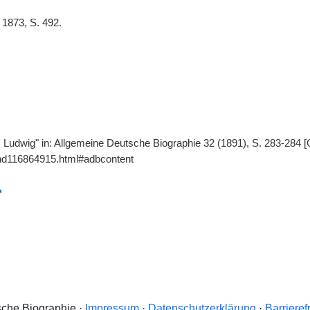
 1873, S. 492.
 Ludwig" in: Allgemeine Deutsche Biographie 32 (1891), S. 283-284 [
gnd116864915.html#adbcontent
che Biographie ·
Impressum
·
Datenschutzerklärung
·
Barrieref