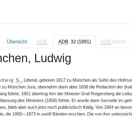
Übersicht
NDB
ADB
32 (1891)
NDB
-online
chen, Ludwig
udwig
S.
, Litterat, geboren 1817 zu München als Sohn des Hofmu
te zu München Jura, übernahm dann aber 1838 die Redaction der (kath
ang führte. 1851 übertrug ihm der Minister Graf Reigersberg die Leit
ntlassung des Ministers (1858) führte. Er
|
wurde dann Secretär im gehe
es, blieb aber auch jetzt noch publicistisch thätig. Von 1864 an besor
e, die 1865—1873 in zwölf Bänden erschien. Die von ihm unterzeich