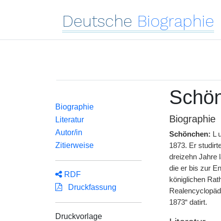
Deutsche
Biographie
Schön
Biographie
Biographie
Literatur
Autor/in
Schönchen:
L
Zitierweise
1873. Er studir
dreizehn Jahre l
die er bis zur E
RDF
königlichen Rath
Druckfassung
Realencyclopädi
1873“ datirt.
Druckvorlage