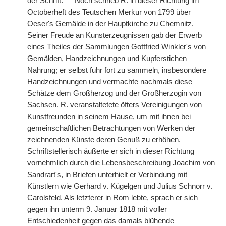
der Schrift. — Noch schrieb
R.
in dieser Richtung im
Octoberheft des Teutschen Merkur von 1799 über
Oeser's Gemälde in der Hauptkirche zu Chemnitz.
Seiner Freude an Kunsterzeugnissen gab der Erwerb
eines Theiles der Sammlungen Gottfried Winkler's von
Gemälden, Handzeichnungen und Kupferstichen
Nahrung; er selbst fuhr fort zu sammeln, insbesondere
Handzeichnungen und vermachte nachmals diese
Schätze dem Großherzog und der Großherzogin von
Sachsen.
R.
veranstaltetete öfters Vereinigungen von
Kunstfreunden in seinem Hause, um mit ihnen bei
gemeinschaftlichen Betrachtungen von Werken der
zeichnenden Künste deren Genuß zu erhöhen.
Schriftstellerisch äußerte er sich in dieser Richtung
vornehmlich durch die Lebensbeschreibung Joachim von
Sandrart's, in Briefen unterhielt er Verbindung mit
Künstlern wie Gerhard v. Kügelgen und Julius Schnorr v.
Carolsfeld. Als letzterer in Rom lebte, sprach er sich
gegen ihn unterm 9. Januar 1818 mit voller
Entschiedenheit gegen das damals blühende