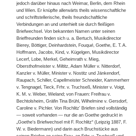
jedoch darüber hinaus nach Weimar, Berlin, dem Rhein
und Wien. Er knüpfte allerwärts theils wissenschaftliche
und schriftstellerische, theils freundschaftliche
Verbindungen an und unterhielt sie durch fleißigen
Briefwechsel. Von bekannten Namen unter seinen
Brieffreunden finden sich u. a. Bertuch, Musikdirector
Bierey, Böttiger, Deinhardstein, Fouqu
é
, Goethe, E. T. A.
Hoffmann, Jacobs, Kind, v. Kügelgen, Musikdirector
Lecerf, Lobe, Merkel, Geheimrath v. Mieg,
Obersthofmeister v. Miltitz, Adam Müller v. Nitterdorf,
Kanzler v. Müller, Minister v. Nostitz und Jänkendorf,
Raupach, Schiller, Capellmeister Schneider, Kammerherr
v. Tengnagel, Tieck, Frhr. v. Truchseß, Minister v. Voigt,
K. M. v. Weber, Wieland; von Frauen: Freifrau v.
Bechtolsheim, Gräfin Tina Brühl, Wilhelmine v. Gersdorf,
Caroline v. Pichler. Von Rochlitz' Briefen sind vollständig
— soweit vorhanden — nur die an Goethe gedruckt in
„Goethe's Briefwechsel mit F. Rochlitz“ (Leipzig 1887, F.
W. v. Biedermann) und darin auch Bruchstücke aus