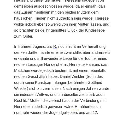
Hausstand theile, die Mutter Theresens dagegen von
demselben ausgeschlossen werde, da er einsah, daß
das Zusammenleben mit den beiden Müttern dem
häuslichen Frieden nicht zuträglich sein werde. Therese
wollte jedoch ebenso wenig von ihrer Mutter lassen, und
so brachten beide ihr gehofftes Glück der Kindesliebe
zum Opfer.
In früherer Jugend, als
R.
noch nicht an Verheirathung
denken durfte, nährte er eine zwar stille, aber andrerseits
erkannte und still erwiederte Liebe für die Tochter eines
reichen Leipziger Handelsherrn, Henriette Hansen; das
Mädchen wurde jedoch bestimmt, mit einem ebenfalls
reichen Geschäftsinhaber, Daniel Winkler (Sohn des
durch seine Kunstsammlungen berühmten Gottfried
Winkler) sich zu vermählen. Nach einigen Jahren wurde
sie indessen Wittwe, und um dieselbe Zeit starb auch
Rochlitz' Mutter, die vielleicht auch der Verbindung mit
Henriette hinderlich gewesen wäre.
R.
näherte sich
nunmehr wieder
|
der Jugendgeliebten, und am 12.