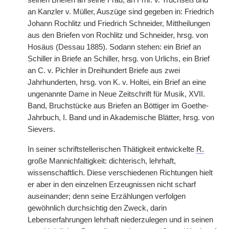
seinen Briefen an seine Frau, an Frhr. v. Truchseß und
an Kanzler v. Müller, Auszüge sind gegeben in: Friedrich
Johann Rochlitz und Friedrich Schneider, Mittheilungen
aus den Briefen von Rochlitz und Schneider, hrsg. von
Hosäus (Dessau 1885). Sodann stehen: ein Brief an
Schiller in Briefe an Schiller, hrsg. von Urlichs, ein Brief
an C. v. Pichler in Dreihundert Briefe aus zwei
Jahrhunderten, hrsg. von K. v. Holtei, ein Brief an eine
ungenannte Dame in Neue Zeitschrift für Musik, XVII.
Band, Bruchstücke aus Briefen an Böttiger im Goethe-
Jahrbuch, I. Band und in Akademische Blätter, hrsg. von
Sievers.
In seiner schriftstellerischen Thätigkeit entwickelte
R.
große Mannichfaltigkeit: dichterisch, lehrhaft,
wissenschaftlich. Diese verschiedenen Richtungen hielt
er aber in den einzelnen Erzeugnissen nicht scharf
auseinander; denn seine Erzählungen verfolgen
gewöhnlich durchsichtig den Zweck, darin
Lebenserfahrungen lehrhaft niederzulegen und in seinen