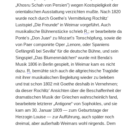
„Khosru Schah von Persien") wegen Kostspieligkeit der
orientalischen Ausstattung verzichten mußte. Nach 1820
wurde noch durch Goethe's Vermittelung Rochlitz'
Lustspiel „Die Freunde“ in Weimar vorgeführt. Auch
musikalische Bühnenstücke schrieb
R.
; er bearbeitete da
Ponte's „Don Juan“ zu Mozart's Tonschöpfung, sowie die
von Paer componirte Oper „Lenore, oder Spaniens
Gefängniß bei Sevilla“ für die deutsche Bühne, und sein
Singspiel „Das Blumenmädchen“ wurde mit Benda's
Musik 1806 in Berlin gespielt, in Weimar kam es nicht
dazu.
R.
bemühte sich auch die altgriechische Tragödie
mit ihrer musikalischen Begleitung wieder zu beleben
und trat schon 1802 mit Goethe deshalb in Vernehmen;
da dieser Rochlitz' Ansichten über die Beschaffenheit der
dramatischen Musik der Griechen wahrscheinlich fand,
bearbeitete letzterer „Antigone“ von Sophokles, und sie
kam am 30. Januar 1809 — zum Geburtstage der
Herzogin Louise — zur Aufführung, auch später noch
dreimal, aber außerhalb Weimars wohl nirgends. Dem