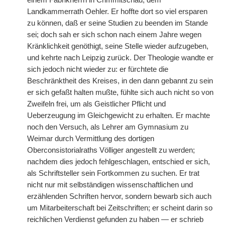
einem Fabrikherrn in Crimmitschau, dem
Landkammerrath Oehler. Er hoffte dort so viel ersparen
zu können, daß er seine Studien zu beenden im Stande
sei; doch sah er sich schon nach einem Jahre wegen
Kränklichkeit genöthigt, seine Stelle wieder aufzugeben,
und kehrte nach Leipzig zurück. Der Theologie wandte er
sich jedoch nicht wieder zu: er fürchtete die
Beschränktheit des Kreises, in den dann gebannt zu sein
er sich gefaßt halten mußte, fühlte sich auch nicht so von
Zweifeln frei, um als Geistlicher Pflicht und
Ueberzeugung im Gleichgewicht zu erhalten. Er machte
noch den Versuch, als Lehrer am Gymnasium zu
Weimar durch Vermittlung des dortigen
Oberconsistorialraths Völliger angestellt zu werden;
nachdem dies jedoch fehlgeschlagen, entschied er sich,
als Schriftsteller sein Fortkommen zu suchen. Er trat
nicht nur mit selbständigen wissenschaftlichen und
erzählenden Schriften hervor, sondern bewarb sich auch
um Mitarbeiterschaft bei Zeitschriften; er scheint darin so
reichlichen Verdienst gefunden zu haben — er schrieb