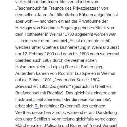
vielleicht nur durch den Titel verschieden vom
„Taschenbuch für Freunde des Privattheaters“ von
demselben Jahre. Auf öffentlichen Bühnen aufgeführt ist
aber wohl — nachdem ein auf der Privatbühne der
Herzogin von Kurland in Sagan gegebenes Stück von
dem Hoftheater in Weimar 1799 abgelehnt worden war
— keines vor dem Lustspiel „Es ist die rechte nicht“,
welches unter Goethe's Bühnenleitung in Weimar zuerst
am 12. Februar 1800 und dann bis 1803 noch siebenmal,
überdies auch 1807 durch die weimarischen
Hofschauspieler in Leipzig über die Bretter ging.
Außerdem kamen von Rochlitz' Lustspielen in Weimar
auf die Bühne: 1801 „Jedem das Seine"; 1804:
„Revanche"; 1805 „So geht's!“ (gedruckt in Goethe's
Briefwechsel mit Rochlitz). Das gleichfalls eingereichte
Lustspiel „Liebhabereien, oder die neue Zauberflöte',
erbat sich
R.
in richtiger Erkenntniß des geringen
Werthes desselben zurück, während er auf Darstellung
des unter Schiller's Vermittelung gleichfalls vorgelegten
Märchenspiels „Palisade und Brahman“ (nebst Vorspiel