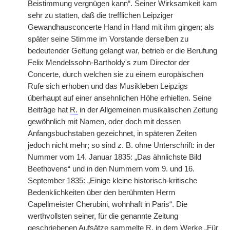
Beistimmung vergnügen kann“. Seiner Wirksamkeit kam
sehr zu statten, daß die trefflichen Leipziger
Gewandhausconcerte Hand in Hand mit ihm gingen; als
später seine Stimme im Vorstande derselben zu
bedeutender Geltung gelangt war, betrieb er die Berufung
Felix Mendelssohn-Bartholdy's zum Director der
Concerte, durch welchen sie zu einem europäischen
Rufe sich erhoben und das Musikleben Leipzigs
überhaupt auf einer ansehnlichen Höhe erhielten. Seine
Beiträge hat
R.
in der Allgemeinen musikalischen Zeitung
gewöhnlich mit Namen, oder doch mit dessen
Anfangsbuchstaben gezeichnet, in späteren Zeiten
jedoch nicht mehr; so sind z. B. ohne Unterschrift: in der
Nummer vom 14. Januar 1835: „Das ähnlichste Bild
Beethovens“ und in den Nummern vom 9. und 16.
September 1835: „Einige kleine historisch-kritische
Bedenklichkeiten über den berühmten Herrn
Capellmeister Cherubini, wohnhaft in Paris“. Die
werthvollsten seiner, für die genannte Zeitung
geschriebenen Aufsätze sammelte
R.
in dem Werke „Für