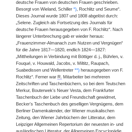
deutsche Frauen von deutschen Frauen geschrieben.
Besorgt von Wieland, Schiller
*)
, Rochlitz und Seume“.
Dieses Journal wurde 1807 und 1808 abgelöst durch:
„Selene. Zugleich als Fortsetzung des Journals für
deutsche Frauen herausgegeben von F. Rochlitz“. Nach
längerer Unterbrechung gab er wieder heraus:
„Frauenzimmer-Almanach zum Nutzen und Vergnügen“
für die Jahre 1817—1820, endlich 1824—1827:
„Mittheilungen in Verbindung mit Böttiger d. j., Bührlen, v.
Fouqu
é
, v. Houwald, Jacobs, v. Miltitz, Raupach,
Suabedissen und Wellentreter
**)
herausgegeben von F.
Rochlitz“. Ferner war
R.
Mitarbeiter bei mehreren
Zeitschriften und Taschenbüchern, so bei dem Teutschen
Merkur, Bouterwek's Neuer Vesta, dem Frankfurter
Taschenbuch der Liebe und Freundschaft gewidmet,
Becker's Taschenbuch des geselligen Vergnügens, dem
Berliner Damenkalender, der Wiener musikalischen
Zeitung, den Wiener Jahrbüchern der Litteratur, dem
Leipziger Allgemeinen Repertorium der neuesten in- und
ausländischen Litteratur, der Allgemeinen Encyclopädie