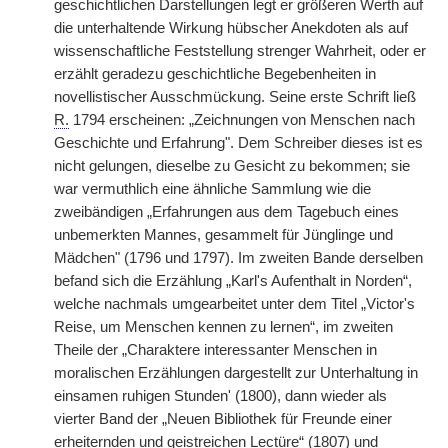
geschichtlichen Darstellungen legt er größeren Werth auf
die unterhaltende Wirkung hübscher Anekdoten als auf
wissenschaftliche Feststellung strenger Wahrheit, oder er
erzählt geradezu geschichtliche Begebenheiten in
novellistischer Ausschmückung. Seine erste Schrift ließ
R.
1794 erscheinen: „Zeichnungen von Menschen nach
Geschichte und Erfahrung". Dem Schreiber dieses ist es
nicht gelungen, dieselbe zu Gesicht zu bekommen; sie
war vermuthlich eine ähnliche Sammlung wie die
zweibändigen „Erfahrungen aus dem Tagebuch eines
unbemerkten Mannes, gesammelt für Jünglinge und
Mädchen" (1796 und 1797). Im zweiten Bande derselben
befand sich die Erzählung „Karl's Aufenthalt in Norden“,
welche nachmals umgearbeitet unter dem Titel „Victor's
Reise, um Menschen kennen zu lernen“, im zweiten
Theile
|
der „Charaktere interessanter Menschen in
moralischen Erzählungen dargestellt zur Unterhaltung in
einsamen ruhigen Stunden' (1800), dann wieder als
vierter Band der „Neuen Bibliothek für Freunde einer
erheiternden und geistreichen Lectüre“ (1807) und