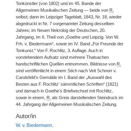
Tonkünstler (von 1802) und im 45. Bande der
Allgemeinen Musikalischen Zeitung — beide von
R.
selbst; dann im Leipziger Tageblatt, 1843, Nr. 18, wieder
abgedruckt in Nr. 7 vorgenannter Zeitung desselben
Jahres; im Neuen Nekrolog der Deutschen, 20.
Jahrgang, im II. Theil von „Goethe und Leipzig. Von W.
Frh. v. Biedermann“, sowie im IV. Band „Für Freunde der
Tonkunst.“ Von F. Rochlitz, 3. Auflage. Auch in
vorstehendem Aufsatz sind mehrere Thatsachen
handschriftlichen Quellen entnommen. Bildnisse von
R.
sind veröffentlicht in einem Stich nach Veit Schnorr v.
Carolsfeld's Gemälde im I. Band der „Auswahl des
Besten aus F. Rochlitz' sämmtlichen Schriften“ (1821)
und darnach in Goethe's Briefwechsel mit Rochlitz,
sowie in einem,
R.
als Greis darstellenden Steindruck im
44. Jahrgang der Allgemeinen Musikalischen Zeitung.
Autor/in
W. v. Biedermann.