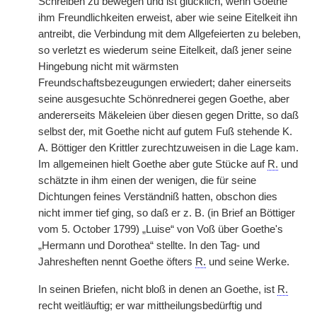
Schreiben zu bewegen und ist glücklich, wenn Goethe
ihm Freundlichkeiten erweist, aber wie seine Eitelkeit ihn
antreibt, die Verbindung mit dem Allgefeierten zu beleben,
so verletzt es wiederum seine Eitelkeit, daß jener seine
Hingebung nicht mit wärmsten
Freundschaftsbezeugungen erwiedert; daher einerseits
seine ausgesuchte Schönrednerei gegen Goethe, aber
andererseits Mäkeleien über diesen gegen Dritte, so daß
selbst der, mit Goethe nicht auf gutem Fuß stehende K.
A. Böttiger den Krittler zurechtzuweisen in die Lage kam.
Im allgemeinen hielt Goethe aber gute Stücke auf
R.
und
schätzte in ihm einen der wenigen, die für seine
Dichtungen feines Verständniß hatten, obschon dies
nicht immer tief ging, so daß er z. B. (in Brief an Böttiger
vom 5. October 1799) „Luise“ von Voß über Goethe's
„Hermann und Dorothea“ stellte. In den Tag- und
Jahresheften nennt Goethe öfters
R.
und seine Werke.
In seinen Briefen, nicht bloß in denen an Goethe, ist
R.
recht weitläuftig; er war mittheilungsbedürftig und