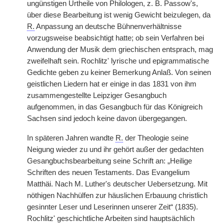
ungünstigen Urtheile von Philologen, z. B. Passow's,
über diese Bearbeitung ist wenig Gewicht beizulegen, da
R.
Anpassung an deutsche Bühnenverhältnisse
vorzugsweise beabsichtigt hatte; ob sein Verfahren bei
Anwendung der Musik dem griechischen entsprach, mag
zweifelhaft sein. Rochlitz' lyrische und epigrammatische
Gedichte geben zu keiner Bemerkung Anlaß. Von seinen
geistlichen Liedern hat er einige in das 1831 von ihm
zusammengestellte Leipziger Gesangbuch
aufgenommen, in das Gesangbuch für das Königreich
Sachsen sind jedoch keine davon übergegangen.
In späteren Jahren wandte
R.
der Theologie seine
Neigung wieder zu und ihr gehört außer der gedachten
Gesangbuchsbearbeitung seine Schrift an: „Heilige
Schriften des neuen Testaments. Das Evangelium
Matthäi. Nach M. Luther's deutscher Uebersetzung. Mit
nöthigen Nachhülfen zur häuslichen Erbauung christlich
gesinnter Leser und Leserinnen unserer Zeit“ (1835).
Rochlitz' geschichtliche Arbeiten sind hauptsächlich