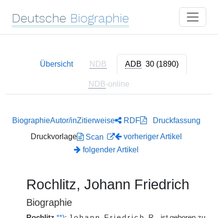
Deutsche
Biographie
Übersicht
NDB
ADB
30 (1890)
NDB
-online
Biographie
Autor/in
Zitierweise
RDF
Druckfassung
Druckvorlage
vorheriger Artikel
Scan
folgender Artikel
Rochlitz, Johann Friedrich
Biographie
Rochlitz
**)
:
Johann Friedrich
R.
ist geboren zu