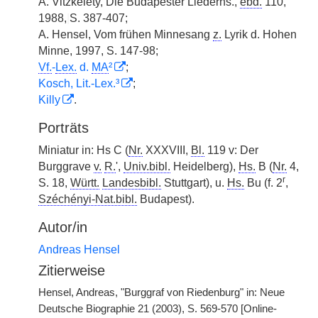
A. Vitzkelety, Die Budapester Liederhs.,
ebd.
110,
1988,
|
S. 387-407;
A. Hensel, Vom frühen Minnesang
z.
Lyrik d. Hohen
Minne, 1997, S. 147-98;
Vf.
-
Lex.
d.
MA
²
;
Kosch, Lit.-Lex.³
;
Killy
.
Porträts
Miniatur in: Hs C (
Nr.
XXXVIII,
Bl.
119 v: Der
Burggrave
v.
R.
',
Univ.bibl.
Heidelberg),
Hs.
B (
Nr.
4,
r
S. 18,
Württ.
Landesbibl.
Stuttgart), u.
Hs.
Bu (f. 2
,
Széchényi-Nat.bibl.
Budapest).
Autor/in
Andreas Hensel
Zitierweise
Hensel, Andreas, "Burggraf von Riedenburg" in: Neue
Deutsche Biographie 21 (2003), S. 569-570 [Online-