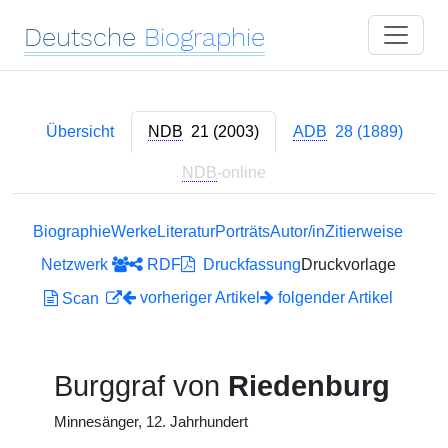
Deutsche
Biographie
Übersicht
NDB
21 (2003)
ADB
28 (1889)
NDB
-online
Biographie
Werke
Literatur
Porträts
Autor/in
Zitierweise
Netzwerk
RDF
Druckfassung
Druckvorlage
vorheriger Artikel
folgender Artikel
Scan
Burggraf von
Riedenburg
Minnesänger, 12. Jahrhundert