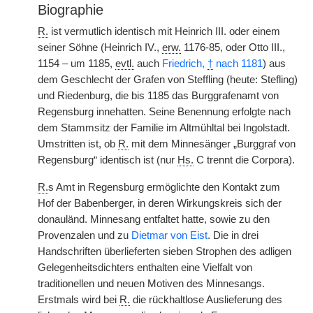
Biographie
R.
ist vermutlich identisch mit Heinrich III. oder einem
seiner Söhne (Heinrich IV.,
erw.
1176-85, oder Otto III.,
1154 – um 1185,
evtl.
auch
Friedrich,
†
nach 1181
) aus
dem Geschlecht der Grafen von Steffling (heute: Stefling)
und Riedenburg, die bis 1185 das Burggrafenamt von
Regensburg innehatten. Seine Benennung erfolgte nach
dem Stammsitz der Familie im Altmühltal bei Ingolstadt.
Umstritten ist, ob
R.
mit dem Minnesänger „Burggraf von
Regensburg“ identisch ist (nur
Hs.
C trennt die Corpora).
R.
s Amt in Regensburg ermöglichte den Kontakt zum
Hof der Babenberger, in deren Wirkungskreis sich der
donauländ. Minnesang entfaltet hatte, sowie zu den
Provenzalen und zu
Dietmar von Eist
. Die in drei
Handschriften überlieferten sieben Strophen des adligen
Gelegenheitsdichters enthalten eine Vielfalt von
traditionellen und neuen Motiven des Minnesangs.
Erstmals wird bei
R.
die rückhaltlose Auslieferung des