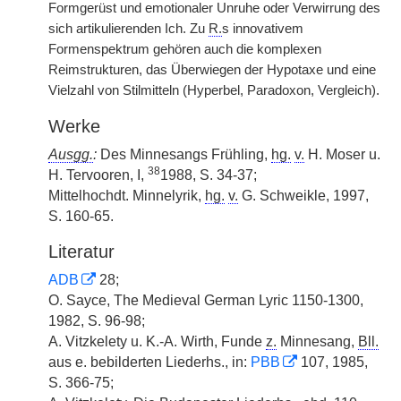
Formgerüst und emotionaler Unruhe oder Verwirrung des
sich artikulierenden Ich. Zu
R.
s innovativem
Formenspektrum gehören auch die komplexen
Reimstrukturen, das Überwiegen der Hypotaxe und eine
Vielzahl von Stilmitteln (Hyperbel, Paradoxon, Vergleich).
Werke
Ausgg.
:
Des Minnesangs Frühling,
hg.
v.
H. Moser u.
38
H. Tervooren, I,
1988, S. 34-37;
Mittelhochdt. Minnelyrik,
hg.
v.
G. Schweikle, 1997,
S. 160-65.
Literatur
ADB
28;
O. Sayce, The Medieval German Lyric 1150-1300,
1982, S. 96-98;
A. Vitzkelety u. K.-A. Wirth, Funde
z.
Minnesang,
Bll.
aus e. bebilderten Liederhs., in:
PBB
107, 1985,
S. 366-75;