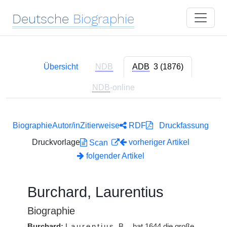
Deutsche
Biographie
Übersicht
NDB
ADB
3 (1876)
NDB
-online
Biographie
Autor/in
Zitierweise
RDF
Druckfassung
Druckvorlage
vorheriger Artikel
Scan
folgender Artikel
Burchard, Laurentius
Biographie
Burchard:
Laurentius
B.
, hat 1644 die große