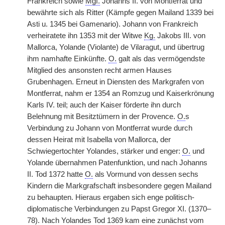
Frankreich sowie
Mgf.
Johanns II. von Montferrat und
bewährte sich als Ritter (Kämpfe gegen Mailand 1339 bei
Asti u. 1345 bei Gamenario). Johann von Frankreich
verheiratete ihn 1353 mit der Witwe
Kg.
Jakobs III. von
Mallorca, Yolande (Violante) de Vilaragut, und übertrug
ihm namhafte Einkünfte.
O.
galt als das vermögendste
Mitglied des ansonsten recht armen Hauses
Grubenhagen. Erneut in Diensten des Markgrafen von
Montferrat, nahm er 1354 an Romzug und Kaiserkrönung
Karls IV. teil; auch der Kaiser förderte ihn durch
Belehnung mit Besitztümern in der Provence.
O.
s
Verbindung zu Johann von Montferrat wurde durch
dessen Heirat mit Isabella von Mallorca, der
Schwiegertochter Yolandes, stärker und enger:
O.
und
Yolande übernahmen Patenfunktion, und nach Johanns
II. Tod 1372 hatte
O.
als Vormund von dessen sechs
Kindern die Markgrafschaft insbesondere gegen Mailand
zu behaupten. Hieraus ergaben sich enge politisch-
diplomatische Verbindungen zu Papst Gregor XI. (1370–
78). Nach Yolandes Tod 1369 kam eine zunächst vom