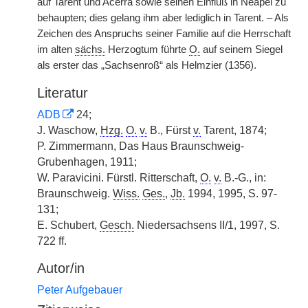
auf Tarent und Acerra sowie seinen Einfluß in Neapel zu
behaupten; dies gelang ihm aber lediglich in Tarent. – Als
Zeichen des Anspruchs seiner Familie auf die Herrschaft
im alten
sächs.
Herzogtum führte
O.
auf seinem Siegel
als erster das „Sachsenroß“ als Helmzier (1356).
Literatur
ADB
24;
J. Waschow,
Hzg.
O.
v.
B., Fürst
v.
Tarent, 1874;
P. Zimmermann, Das Haus Braunschweig-
Grubenhagen, 1911;
W. Paravicini. Fürstl. Ritterschaft,
O.
v.
B.-G., in:
Braunschweig.
Wiss.
Ges.
,
Jb.
1994, 1995, S. 97-
131;
E. Schubert,
Gesch.
Niedersachsens II/1, 1997, S.
722 ff.
Autor/in
Peter Aufgebauer