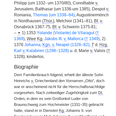
Philipp (um 1332- um 1370/80), Connêtable
v.
Jerusalem, Balthasar (um 1336-um 1385), Despot
v.
Romania,
Thomas (um 1338–84)
, Augustinermönch
in Nordhausen
(Thür.)
, Melchior (1341–81),
Bf.
v.
Osnabrück 1367-75,
Bf.
v.
Schwerin 1375-81;
–
⚭
1) 1353
Yolande (Violante) de Vilaragut (
†
1369
),
Wwe
Kg.
Jakobs III.
v.
Mallorca (
†
1349)
, 2)
1376
Johanna,
Kgn.
v.
Neapel (1326–82)
,
T
d.
Hzg.
Karl
v.
Kalabrien (1298–1328)
u. d. Marie
v.
Valois (
†
1328); kinderlos.
Biographie
Dem Familienbrauch folgend, erhielt der älteste Sohn
Heinrichs
v.
Griechenland den Vornamen „Otto“, doch
war er anscheinend nicht für die Herrschaftsnachfolge
vorgesehen. Nach zeitweiliger Zugehörigkeit zum
Dt.
Orden, in dem es sein Großonkel Luder von
Braunschweig zum Hochmeister (1331–35) gebracht
hatte, stand er in Diensten
Kg.
Johanns II. von