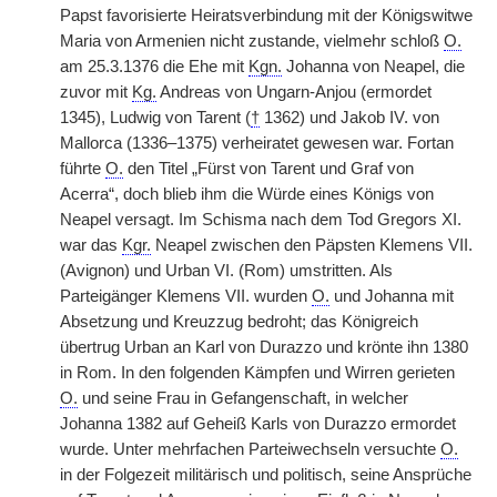
Papst favorisierte Heiratsverbindung mit der Königswitwe
Maria von Armenien nicht zustande, vielmehr schloß
O.
am 25.3.1376 die Ehe mit
Kgn.
Johanna von Neapel, die
zuvor mit
Kg.
Andreas von Ungarn-Anjou (ermordet
1345), Ludwig von Tarent (
†
1362) und Jakob IV. von
Mallorca (1336–1375) verheiratet gewesen war. Fortan
führte
O.
den Titel „Fürst von Tarent und Graf von
Acerra“, doch blieb ihm die Würde eines Königs von
Neapel versagt. Im Schisma nach dem Tod Gregors XI.
war das
Kgr.
Neapel zwischen den Päpsten Klemens VII.
(Avignon) und Urban VI. (Rom) umstritten. Als
Parteigänger Klemens VII. wurden
O.
und Johanna mit
Absetzung und Kreuzzug bedroht; das Königreich
übertrug Urban an Karl von Durazzo und krönte ihn 1380
in Rom. In den folgenden Kämpfen und Wirren gerieten
O.
und seine Frau in Gefangenschaft, in welcher
Johanna 1382 auf Geheiß Karls von Durazzo ermordet
wurde. Unter mehrfachen Parteiwechseln versuchte
O.
in der Folgezeit militärisch und politisch, seine Ansprüche