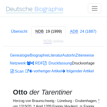
Deutsche
Biographie
Übersicht
NDB
19 (1999)
ADB
24 (1887)
NDB
-online
Genealogie
Biographie
Literatur
Autor/in
Zitierweise
Netzwerk
RDF
Druckfassung
Druckvorlage
vorheriger Artikel
folgender Artikel
Scan
Otto
der Tarentiner
Herzog von Braunschweig - Lüneburg - Grubenhagen,
*
um 1319/20,
†
April 1399 Foggia (Apulien),
⚰
Foggia