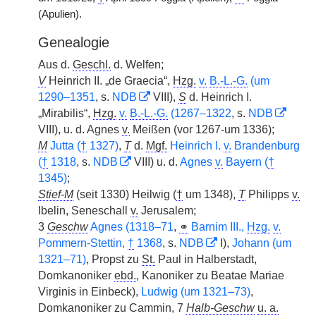
(Apulien).
Genealogie
Aus d.
Geschl.
d. Welfen;
V
Heinrich II. „de Graecia“,
Hzg.
v.
B.-L.-G.
(um
1290–1351
, s.
NDB
VIII),
S
d. Heinrich I.
„Mirabilis“,
Hzg.
v.
B.-L.-G.
(1267–1322
, s.
NDB
VIII), u. d. Agnes
v.
Meißen (vor 1267-um 1336);
M
Jutta (
†
1327)
,
T
d.
Mgf.
Heinrich I.
v.
Brandenburg
(
†
1318
, s.
NDB
VIII) u. d.
Agnes
v.
Bayern (
†
1345)
;
Stief-M
(seit 1330) Heilwig (
†
um 1348),
T
Philipps
v.
Ibelin, Seneschall
v.
Jerusalem;
3
Geschw
Agnes (1318–71
,
⚭
Barnim III.,
Hzg.
v.
Pommern-Stettin,
†
1368
, s.
NDB
I),
Johann (um
1321–71)
, Propst zu
St.
Paul in Halberstadt,
Domkanoniker
ebd.
, Kanoniker zu Beatae Mariae
Virginis in Einbeck),
Ludwig (um 1321–73)
,
Domkanoniker zu Cammin, 7
Halb-Geschw
u. a.