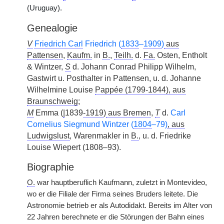
(Uruguay).
Genealogie
V
Friedrich Carl
Friedrich (
1833
–
1909
)
aus
Pattensen
,
Kaufm.
in
B.
,
Teilh.
d.
Fa.
Osten, Entholt
& Wintzer,
S
d. Johann Conrad Philipp Wilhelm,
Gastwirt u. Posthalter in Pattensen, u. d. Johanne
Wilhelmine Louise
Pappée
(1799-1844), aus
Braunschweig
;
M
Emma (
|
1839
-1919
)
aus Bremen
,
T
d.
Carl
Cornelius Siegmund Wintzer (
1804
–79)
, aus
Ludwigslust
, Warenmakler in
B.
, u. d. Friedrike
Louise Wiepert (1808–93).
Biographie
O.
war hauptberuflich Kaufmann, zuletzt in Montevideo,
wo er die Filiale der Firma seines Bruders leitete. Die
Astronomie betrieb er als Autodidakt. Bereits im Alter von
22 Jahren berechnete er die Störungen der Bahn eines