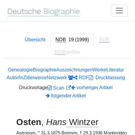
Deutsche
Biographie
Übersicht
NDB
19 (1999)
ADB
NDB
-online
Genealogie
Biographie
Auszeichnungen
Werke
Literatur
Autor/in
Zitierweise
Netzwerk
RDF
Druckfassung
Druckvorlage
vorheriger Artikel
Scan
folgender Artikel
Osten
,
Hans
Wintzer
Astronom,
*
31.3.1875 Bremen,
†
29.3.1936 Montevideo