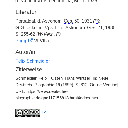
d. Naturforscher
Leopoldina
,
Bd.
1, 1926.
Literatur
Porträtgal. d. Astronom.
Ges.
50, 1931
(
P
)
;
G. Stracke, in:
Vj.schr.
d. Astronom.
Ges.
71, 1936,
S. 255-62
(
W-Verz.
,
P
)
;
Pogg.
VI-VII a.
Autor/in
Felix Schmeidler
Zitierweise
Schmeidler, Felix, "Osten, Hans Wintzer" in: Neue
Deutsche Biographie 19 (1999), S. 612 [Online-Version];
URL: https://www.deutsche-
biographie.de/gnd117155918.html#ndbcontent