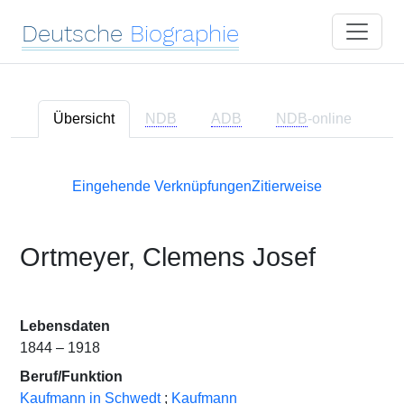
Deutsche
Biographie
Übersicht
NDB
ADB
NDB
-online
Eingehende Verknüpfungen
Zitierweise
Ortmeyer, Clemens Josef
Lebensdaten
1844 – 1918
Beruf/Funktion
Kaufmann in Schwedt
;
Kaufmann