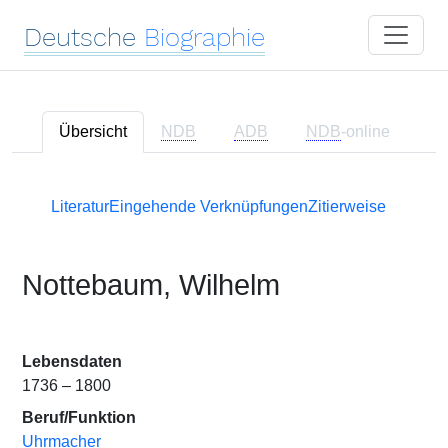
Deutsche
Biographie
Übersicht
NDB
ADB
NDB
-online
Literatur
Eingehende Verknüpfungen
Zitierweise
Nottebaum, Wilhelm
Lebensdaten
1736 – 1800
Beruf/Funktion
Uhrmacher