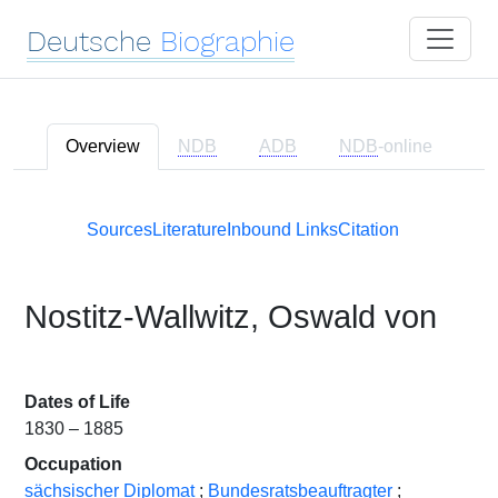
Deutsche
Biographie
Overview
NDB
ADB
NDB
-online
Sources
Literature
Inbound Links
Citation
Nostitz-Wallwitz, Oswald von
Dates of Life
1830 – 1885
Occupation
sächsischer Diplomat
;
Bundesratsbeauftragter
;