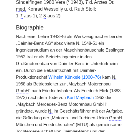
Sindelfingen 1980 Vera (
*
1943),
T
d. Arztes
Dr.
med.
Konrad Wessolly u. d. Ruth Stoll;
1
T
aus 1), 2
S
aus 2).
Biographie
Nach einer Lehre 1943-46 als Werkzeugmacher bei der
„Daimler-Benz
AG
“ absolvierte
N.
1948-51 ein
Ingenieurstudium an der Maschinenbauschule Esslingen.
1952 trat er als Betriebsingenieur in den
Großmotorenbau von Daimler-Benz in Untertürkheim
ein. Durch die Bekanntschaft mit Daimler-
Produktionschef
Wilhelm Künkele (1900–76)
kam
N.
1958 als Betriebsleiter zur „Maybach Motorenbau
GmbH
“ nach Friedrichshafen. Als Friedrich Flick (1883–
1972) nach dem Tode von
Karl Maybach
1962 die
„Maybach Mercedes-Benz Motorenbau
GmbH
“
gründete, wurde
N.
ihr Geschäftsführer mit der Aufgabe,
die Gründung der „Motoren- und Turbinen-Union
GmbH
München und Friedrichshafen“ (MTU) als gemeinsame
Tochtergesellschaft von Daimler-Benz und der