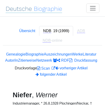
Deutsche
Biographie
Übersicht
NDB
19 (1999)
ADB
NDB
-online
Genealogie
Biographie
Auszeichnungen
Werke
Literatur
Autor/in
Zitierweise
Netzwerk
RDF
Druckfassung
Druckvorlage
vorheriger Artikel
Scan
folgender Artikel
Niefer
,
Werner
Industriemanager,
*
26.8.1928 Plochingen/Neckar,
†