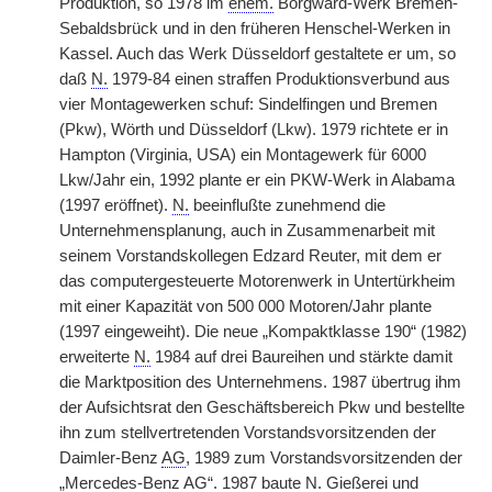
Produktion, so 1978 im
ehem.
Borgward-Werk Bremen-
Sebaldsbrück und in den früheren Henschel-Werken in
Kassel. Auch das Werk Düsseldorf gestaltete er um, so
daß
N.
1979-84 einen straffen Produktionsverbund aus
vier Montagewerken schuf: Sindelfingen und Bremen
(Pkw), Wörth und Düsseldorf (Lkw). 1979 richtete er in
Hampton (Virginia, USA) ein Montagewerk für 6000
Lkw/Jahr ein, 1992 plante er ein PKW-Werk in Alabama
(1997 eröffnet).
N.
beeinflußte zunehmend die
Unternehmensplanung, auch in Zusammenarbeit mit
seinem Vorstandskollegen Edzard Reuter, mit dem er
das computergesteuerte Motorenwerk in Untertürkheim
mit einer Kapazität von 500 000 Motoren/Jahr plante
(1997 eingeweiht). Die neue „Kompaktklasse 190“ (1982)
erweiterte
N.
1984 auf drei Baureihen und stärkte damit
die Marktposition des Unternehmens. 1987 übertrug ihm
der Aufsichtsrat den Geschäftsbereich Pkw und bestellte
ihn zum stellvertretenden Vorstandsvorsitzenden der
Daimler-Benz
AG
, 1989 zum Vorstandsvorsitzenden der
„Mercedes-Benz
AG
“. 1987 baute
N.
Gießerei und