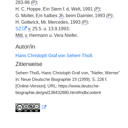
283-96
(
P
)
;
H. C. Hoppe, Ein Stern f. d. Welt, 1991
(
P
)
;
G. Molter, Ein halbes
Jh.
beim Daimler, 1993
(
P
)
;
H. Gottwick, Mr. Mercedes, 1993
(
P
)
;
SZ
v.
25.5. u. 13.9.1993;
Mitt.
v.
Hermann u. Vera Niefer.
Autor/in
Hans Christoph Graf von Seherr-Thoß
Zitierweise
Seherr-Thoß, Hans Christoph Graf von, "Niefer, Werner"
in: Neue Deutsche Biographie 19 (1999), S. 226 f.
[Online-Version]; URL: https://www.deutsche-
biographie.de/gnd138432880.html#ndbcontent