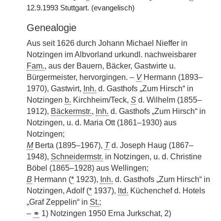
12.9.1993 Stuttgart. (evangelisch)
Genealogie
Aus seit 1626 durch Johann Michael Nieffer in
Notzingen im Albvorland urkundl. nachweisbarer
Fam.
, aus der Bauern, Bäcker, Gastwirte u.
Bürgermeister, hervorgingen. –
V
Hermann (1893–
1970), Gastwirt,
Inh.
d. Gasthofs „Zum Hirsch“ in
Notzingen
b.
Kirchheim/Teck,
S
d. Wilhelm (1855–
1912),
Bäckermstr.
,
Inh.
d. Gasthofs „Zum Hirsch“ in
Notzingen, u. d. Maria Ott (1861–1930) aus
Notzingen;
M
Berta (1895–1967),
T
d. Joseph Haug (1867–
1948),
Schneidermstr.
in Notzingen, u. d. Christine
Böbel (1865–1928) aus Wellingen;
B
Hermann (
*
1923),
Inh.
d. Gasthofs „Zum Hirsch“ in
Notzingen, Adolf (
*
1937),
ltd.
Küchenchef d. Hotels
„Graf Zeppelin“ in
St.
;
–
⚭
1) Notzingen 1950 Erna Jurkschat, 2)