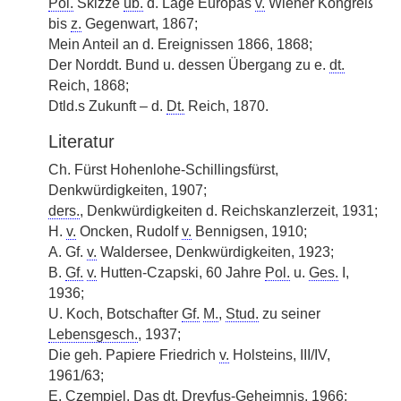
Pol.
Skizze
üb.
d. Lage Europas
v.
Wiener Kongreß
bis
z.
Gegenwart, 1867;
Mein Anteil an d. Ereignissen 1866, 1868;
Der Norddt. Bund u. dessen Übergang zu e.
dt.
Reich, 1868;
Dtld.s Zukunft – d.
Dt.
Reich, 1870.
Literatur
Ch. Fürst Hohenlohe-Schillingsfürst,
Denkwürdigkeiten, 1907;
ders.
, Denkwürdigkeiten d. Reichskanzlerzeit, 1931;
H.
v.
Oncken, Rudolf
v.
Bennigsen, 1910;
A. Gf.
v.
Waldersee, Denkwürdigkeiten, 1923;
B.
Gf.
v.
Hutten-Czapski, 60 Jahre
Pol.
u.
Ges.
I,
1936;
U. Koch, Botschafter
Gf.
M.
,
Stud.
zu seiner
Lebensgesch.
, 1937;
Die geh. Papiere Friedrich
v.
Holsteins, III/IV,
1961/63;
E. Czempiel, Das
dt.
Dreyfus-Geheimnis, 1966;