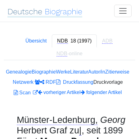
Deutsche
Biographie
Übersicht
NDB
18 (1997)
ADB
NDB
-online
Genealogie
Biographie
Werke
Literatur
Autor/in
Zitierweise
Netzwerk
RDF
Druckfassung
Druckvorlage
vorheriger Artikel
folgender Artikel
Scan
Münster-Ledenburg,
Georg
Herbert Graf zu
|
, seit 1899