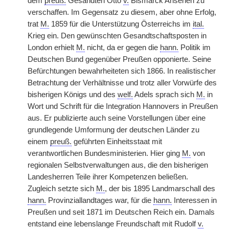
dem
preuß.
Gesandten Otto
v.
Bismarck Ansehen zu
verschaffen. Im Gegensatz zu diesem, aber ohne Erfolg,
trat
M.
1859 für die Unterstützung Österreichs im
ital.
Krieg ein. Den gewünschten Gesandtschaftsposten in
London erhielt
M.
nicht, da er gegen die
hann.
Politik im
Deutschen Bund gegenüber Preußen opponierte. Seine
Befürchtungen bewahrheiteten sich 1866. In realistischer
Betrachtung der Verhältnisse und trotz aller Vorwürfe des
bisherigen Königs und des
welf.
Adels sprach sich
M.
in
Wort und Schrift für die Integration Hannovers in Preußen
aus. Er publizierte auch seine Vorstellungen über eine
grundlegende Umformung der deutschen Länder zu
einem
preuß.
geführten Einheitsstaat mit
verantwortlichen Bundesministerien. Hier ging
M.
von
regionalen Selbstverwaltungen aus, die den bisherigen
Landesherren Teile ihrer Kompetenzen beließen.
Zugleich setzte sich
M.
, der bis 1895 Landmarschall des
hann.
Provinziallandtages war, für die
hann.
Interessen in
Preußen und seit 1871 im Deutschen Reich ein. Damals
entstand eine lebenslange Freundschaft mit Rudolf
v.