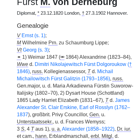
Fürst
M.
von Derneburg
Diplomat,
*
23.12.1820 London,
†
27.3.1902 Hannover.
Genealogie
V
Ernst (s. 1)
;
M
Wilhelmine
Prn.
zu Schaumburg Lippe;
Vt
Georg (s. 3)
;
⚭
1) Weimar 1847 (
⚮
1864) Alexandrine (1823–84),
Wwe
d.
Dimitri Nikolajewitsch Fürst Dolgoroukow (
†
1846)
,
russ.
Kollegienassessor,
T
d.
Michail
Michailowitsch Fürst Galitzin (1793–1856)
,
russ.
Gen.major, u. d. Maria Arkadiewna Fürstin Suworow-
Italijsky (1802–70), 2) Dysart House (Schottland)
1865 Lady Harriet Elizabeth (1831–67),
T
d.
James
Alexander St. Clair Erskine, Earl of Rosslyn (1762–
1837
), großbrit. Privy Councillor,
Gen.
u.
Unterstaatssekr.
, u. d. Frances Wemyss;
3
S
, 4
T
aus 1),
u. a.
Alexander (1858–1922)
,
Dr. iur.
et cam.,
hann.
Erblandmarschall,
erbl.
Mitgl.
d.