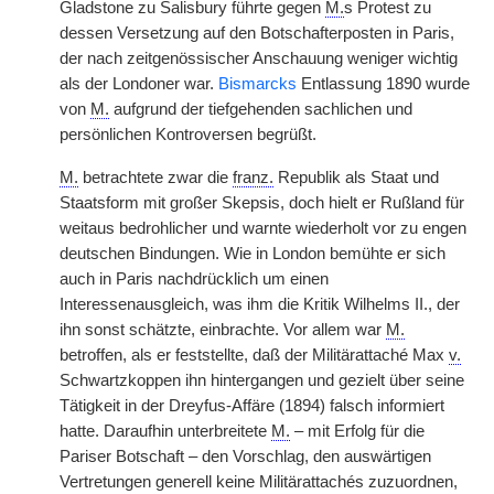
Gladstone zu Salisbury führte gegen
M.
s Protest zu
dessen Versetzung auf den Botschafterposten in Paris,
der nach zeitgenössischer Anschauung weniger wichtig
als der Londoner war.
Bismarcks
Entlassung 1890 wurde
von
M.
aufgrund der tiefgehenden sachlichen und
persönlichen Kontroversen begrüßt.
M.
betrachtete zwar die
franz.
Republik als Staat und
Staatsform mit großer Skepsis, doch hielt er Rußland für
weitaus bedrohlicher und warnte wiederholt vor zu engen
deutschen Bindungen. Wie in London bemühte er sich
auch in Paris nachdrücklich um einen
Interessenausgleich, was ihm die Kritik Wilhelms II., der
ihn sonst schätzte, einbrachte. Vor allem war
M.
betroffen, als er feststellte, daß der Militärattaché Max
v.
Schwartzkoppen ihn hintergangen und gezielt über seine
Tätigkeit in der Dreyfus-Affäre (1894) falsch informiert
hatte. Daraufhin unterbreitete
M.
– mit Erfolg für die
Pariser Botschaft – den Vorschlag, den auswärtigen
Vertretungen generell keine Militärattachés zuzuordnen,