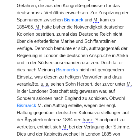
Gefahren, die aus den Kongreßergebnissen für das
deutschruss. Verhältnis erwuchsen. Zur Zuspitzung der
Spannungen zwischen
Bismarck
und
M.
kam es
1884/85.
M.
hatte bisher die Notwendigkeit deutscher
Kolonien bestritten, zumal das Deutsche Reich nicht
über die erforderliche Marine und Schiffahrtslinien
verfüge. Dennoch bemühte er sich, auftragsgemäß der
Regierung in London die deutschen Ansprüche in Afrika
und in der Südsee auseinanderzusetzen. Doch tat er
dies nach Meinung
Bismarcks
nicht mit genügendem
Einsatz, was diesen zu heftigen Vorwürfen und dazu
veranlaßte,
u. a.
seinen Sohn Herbert, der zuvor unter
M.
in der Londoner Botschaft tätig gewesen war, auf
Sondermissionen nach England zu schicken. Obwohl
Bismarck
M.
den Auftrag erteilte, wegen der
engl.
Haltung gegenüber deutschen Kolonialvorstellungen auf
der Ägyptenkonferenz 1884 den
franz.
Standpunkt zu
vertreten, enthielt sich
M.
bei der Vertagung der Stimme.
Dies und der Kabinettswechsel in London 1885 von