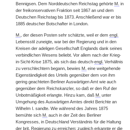
Bennigsen. Dem Norddeutschen Reichstag gehörte
M.
in
der freikonservativen Fraktion seit 1867 an und dem
Deutschen Reichstag bis 1873. Anschließend war er bis
1885 deutscher Botschafter in London.
M.
, der diesen Posten sehr schätzte, weil er dem
engl.
Lebensstil zuneigte, war bei der Regierung und in den
Kreisen der adeligen Gesellschaft Englands dank seines
verbindlichen Wesens beliebt. Vor allem nach der Krieg-
in-Sicht-Krise 1875, als sich das deutsch-
engl.
Verhältnis
zu verschlechtern begann, bewies
M.
eine weitgehende
Eigenständigkeit des Urteils gegenüber dem von ihm
gering geachteten Berliner Auswärtigen Amt wie auch
gegenüber dem Reichskanzler, so daß er den Ruf der
Unbotmäßigkeit erlangte. Hinzu kam, daß
M.
unter
Umgehung des Auswärtigen Amtes direkt Berichte an
Wilhelm I. sandte. Wie während des Jahres 1875
bemühte sich
M.
auch in der Zeit des Berliner
Kongresses, in Deutschland Verständnis für die Haltung
der
brit.
Regierung zu erreichen; zugleich erkannte er die