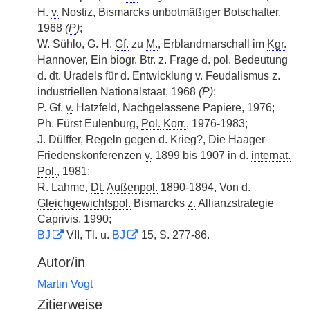
H.
v.
Nostiz, Bismarcks unbotmäßiger Botschafter,
1968
(
P
)
;
W. Sühlo, G. H.
Gf.
zu
M.
, Erblandmarschall im
Kgr.
Hannover, Ein
biogr.
Btr.
z.
Frage d.
pol.
Bedeutung
d.
dt.
Uradels für d. Entwicklung
v.
Feudalismus
z.
industriellen Nationalstaat, 1968
(
P
)
;
P. Gf.
v.
Hatzfeld, Nachgelassene Papiere, 1976;
Ph. Fürst Eulenburg,
Pol.
Korr.
, 1976-1983;
J. Dülffer, Regeln gegen d. Krieg?, Die Haager
Friedenskonferenzen
v.
1899 bis 1907 in d.
internat.
Pol.
, 1981;
R. Lahme,
Dt.
Außenpol.
1890-1894, Von d.
Gleichgewichtspol.
Bismarcks
z.
Allianzstrategie
Caprivis, 1990;
BJ
VII,
Tl.
u.
BJ
15, S. 277-86.
Autor/in
Martin Vogt
Zitierweise