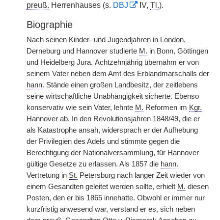
preuß.
Herrenhauses (s.
DBJ
IV,
Tl.
).
Biographie
Nach seinen Kinder- und Jugendjahren in London,
Derneburg und Hannover studierte
M.
in Bonn, Göttingen
und Heidelberg Jura.
|
Achtzehnjährig übernahm er von
seinem Vater neben dem Amt des Erblandmarschalls der
hann.
Stände einen großen Landbesitz, der zeitlebens
seine wirtschaftliche Unabhängigkeit sicherte. Ebenso
konservativ wie sein Vater, lehnte
M.
Reformen im
Kgr.
Hannover ab. In den Revolutionsjahren 1848/49, die er
als Katastrophe ansah, widersprach er der Aufhebung
der Privilegien des Adels und stimmte gegen die
Berechtigung der Nationalversammlung, für Hannover
gültige Gesetze zu erlassen. Als 1857 die
hann.
Vertretung in
St.
Petersburg nach langer Zeit wieder von
einem Gesandten geleitet werden sollte, erhielt
M.
diesen
Posten, den er bis 1865 innehatte. Obwohl er immer nur
kurzfristig anwesend war, verstand er es, sich neben