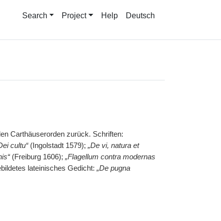
Search
Project
Help
Deutsch
den Carthäuserorden zurück. Schriften:
Dei cultu“
(Ingolstadt 1579);
„De vi, natura et
nis“
(Freiburg 1606);
„Flagellum contra modernas
ildetes lateinisches Gedicht:
„De pugna