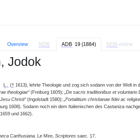
Overview
NDB
ADB
19 (1884)
NDB
-online
h, Jodok
k
L.
(
†
1613), lehrte Theologie und zog sich sodann von der Welt in 
ae theologiae“
(Freiburg 1609);
„De sacris traditionibus et voluntario 
Jesu Christi“
(Ingolstadt 1580);
„Fortalitium christianae fidei ac religio
burg 1608). Sodann noch ein dem Italienischen des Castaniza nachgeb
 1659 und 1662).
theca Carthusiana.
Le Mire,
Scriptores saec.
17.