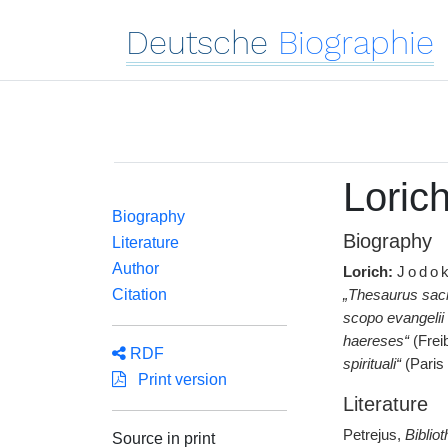
Deutsche
Biographie
Loric
Biography
Biography
Literature
Author
Lorich:
Jodo
Citation
„Thesaurus sacr
scopo evangelii 
haereses“
(Frei
RDF
spirituali“
(Paris
Print version
Literature
Petrejus,
Biblio
Source in print