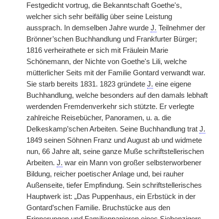
Festgedicht vortrug, die Bekanntschaft Goethe's,
welcher sich sehr beifällig über seine Leistung
aussprach. In demselben Jahre wurde
J.
Teilnehmer der
Brönner’schen Buchhandlung und Frankfurter Bürger;
1816 verheirathete er sich mit Fräulein Marie
Schönemann, der Nichte von Goethe's Lili, welche
mütterlicher Seits mit der Familie Gontard verwandt war.
Sie starb bereits 1831. 1823 gründete
J.
eine eigene
Buchhandlung, welche besonders auf den damals lebhaft
werdenden Fremdenverkehr sich stützte. Er verlegte
zahlreiche Reisebücher, Panoramen, u. a. die
Delkeskamp’schen Arbeiten. Seine Buchhandlung trat
J.
1849 seinen Söhnen Franz und August ab und widmete
nun, 66 Jahre alt, seine ganze Muße schriftstellerischen
Arbeiten.
J.
war ein Mann von großer selbsterworbener
Bildung, reicher poetischer Anlage und, bei rauher
Außenseite, tiefer Empfindung. Sein schriftstellerisches
Hauptwerk ist: „Das Puppenhaus,
|
ein Erbstück in der
Gontard’schen Familie. Bruchstücke aus den