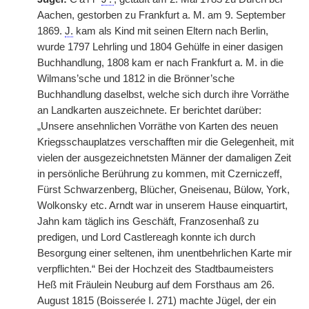
Aachen, gestorben zu Frankfurt a. M. am 9. September
1869.
J.
kam als Kind mit seinen Eltern nach Berlin,
wurde 1797 Lehrling und 1804 Gehülfe in einer dasigen
Buchhandlung, 1808 kam er nach Frankfurt a. M. in die
Wilmans’sche und 1812 in die Brönner’sche
Buchhandlung daselbst, welche sich durch ihre Vorräthe
an Landkarten auszeichnete. Er berichtet darüber:
„Unsere ansehnlichen Vorräthe von Karten des neuen
Kriegsschauplatzes verschafften mir die Gelegenheit, mit
vielen der ausgezeichnetsten Männer der damaligen Zeit
in persönliche Berührung zu kommen, mit Czerniczeff,
Fürst Schwarzenberg, Blücher, Gneisenau, Bülow, York,
Wolkonsky etc. Arndt war in unserem Hause einquartirt,
Jahn kam täglich ins Geschäft, Franzosenhaß zu
predigen, und Lord Castlereagh konnte ich durch
Besorgung einer seltenen, ihm unentbehrlichen Karte mir
verpflichten.“ Bei der Hochzeit des Stadtbaumeisters
Heß mit Fräulein Neuburg auf dem Forsthaus am 26.
August 1815 (Boisser
é
e I. 271) machte Jügel, der ein