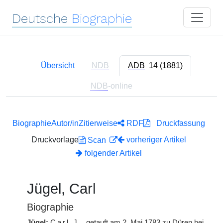
Deutsche
Biographie
Übersicht
NDB
ADB
14 (1881)
NDB
-online
Biographie
Autor/in
Zitierweise
RDF
Druckfassung
Druckvorlage
vorheriger Artikel
Scan
folgender Artikel
Jügel, Carl
Biographie
Jügel:
Carl
J.
, getauft am 2. Mai 1783 zu Düren bei