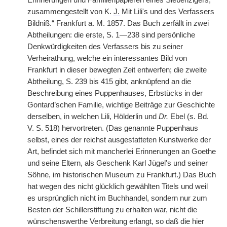
Erinnerungen und Familienpapieren eines Siebenzigers,
zusammengestellt von K.
J.
Mit Lili's und des Verfassers
Bildniß.“ Frankfurt a. M. 1857. Das Buch zerfällt in zwei
Abtheilungen: die erste, S. 1—238 sind persönliche
Denkwürdigkeiten des Verfassers bis zu seiner
Verheirathung, welche ein interessantes Bild von
Frankfurt in dieser bewegten Zeit entwerfen; die zweite
Abtheilung, S. 239 bis 415 gibt, anknüpfend an die
Beschreibung eines Puppenhauses, Erbstücks in der
Gontard’schen Familie, wichtige Beiträge zur Geschichte
derselben, in welchen Lili, Hölderlin und
Dr.
Ebel (s. Bd.
V. S. 518) hervortreten. (Das genannte Puppenhaus
selbst, eines der reichst ausgestatteten Kunstwerke der
Art, befindet sich mit mancherlei Erinnerungen an Goethe
und seine Eltern, als Geschenk Karl Jügel's und seiner
Söhne, im historischen Museum zu Frankfurt.) Das Buch
hat wegen des nicht glücklich gewählten Titels und weil
es ursprünglich nicht im Buchhandel, sondern nur zum
Besten der Schillerstiftung zu erhalten war, nicht die
wünschenswerthe Verbreitung erlangt, so daß die hier