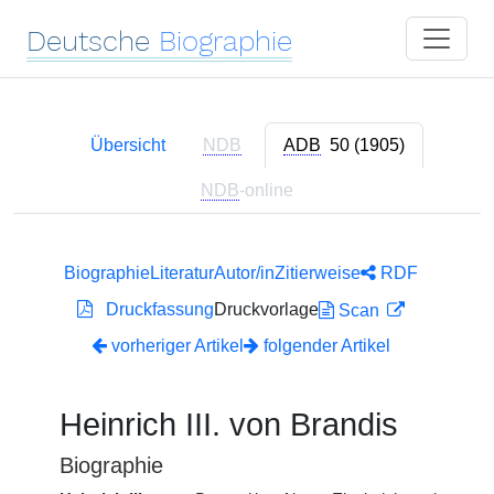
Deutsche
Biographie
Übersicht
NDB
ADB
50 (1905)
NDB
-online
Biographie
Literatur
Autor/in
Zitierweise
RDF
Druckfassung
Druckvorlage
Scan
vorheriger Artikel
folgender Artikel
Heinrich III. von Brandis
Biographie