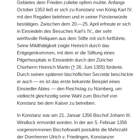
Gebietes dem Frieden zuliebe opfern muhte. Anfangs
October 1353 ließ er sich zu Konstanz von König Karl IV.
mit den Regalien belehnen und in seiner Fürstenwürde
bestätigen. Zwischen dem 20.—25. April erfreute er sich
in Einsiedeln des Besuches Karl's IV., der sehr
werthvolle Reliquien aus dem Stifte mit sich fortführte.
Seine Mildthätigkeit zeigte Heinrich durch das
Entgegenkommen, mit dem er die Stiftung eines
Pilgerhospitals in Einsiedeln durch den Züricher
Chorherrn Heinrich Martin (
†
26. Juni 1355) förderte.
Durch seinen späteren bischöflichen Secretär beschickte
er auch — es ist das erste bekannte Beispiel eines
Einsiedler Abtes — den Reichstag zu Nürnberg, um
vielleicht gleichzeitig seine Wahl zum Bischof von
Konstanz bei dem Kaiser zu betreiben.
In Konstanz war am 21. Januar 1356 Bischof Johann III.
Windlock ermordet worden. In der am 5. Februar 1356
vorgenommenen Bischofswahl postulirte die Mehrzahl
der Domherren Ulrich v. Friedingen, Konstanzer