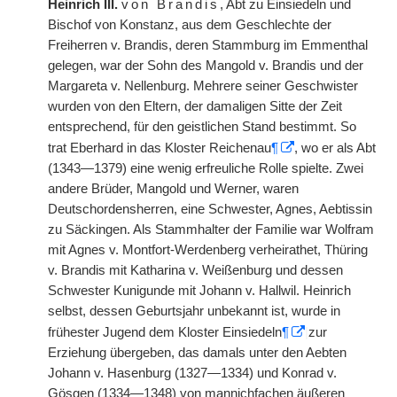
Heinrich III.
von Brandis
, Abt zu Einsiedeln und
Bischof von Konstanz, aus dem Geschlechte der
Freiherren v. Brandis, deren Stammburg im Emmenthal
gelegen, war der Sohn des Mangold v. Brandis und der
Margareta v. Nellenburg. Mehrere seiner Geschwister
wurden von den Eltern, der damaligen Sitte der Zeit
entsprechend, für den geistlichen Stand bestimmt. So
trat Eberhard in das Kloster Reichenau
¶
, wo er als Abt
(1343—1379) eine wenig erfreuliche Rolle spielte. Zwei
andere Brüder, Mangold und Werner, waren
Deutschordensherren, eine Schwester, Agnes, Aebtissin
zu Säckingen. Als Stammhalter der Familie war Wolfram
mit Agnes v. Montfort-Werdenberg verheirathet, Thüring
v. Brandis mit Katharina v. Weißenburg und dessen
Schwester Kunigunde mit Johann v. Hallwil. Heinrich
selbst, dessen Geburtsjahr unbekannt ist, wurde in
frühester Jugend dem Kloster Einsiedeln
¶
|
zur
Erziehung übergeben, das damals unter den Aebten
Johann v. Hasenburg (1327—1334) und Konrad v.
Gösgen (1334—1348) von mannichfachen äußeren