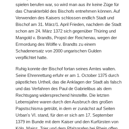
spielen berufen war, so wird man aus ihr keine Züge für
das Charakterbild des Bischofs entnehmen können. Auf
Verwenden des Kaisers schlossen endlich Stadt und
Bischof am 31. März/1. April Frieden, nachdem die Stadt
schon am 24. März 1372 sich gegenüber Thüring und
Mangold v. Brandts, Propst der Reichenau, wegen der
Ermordung des Wölfle v. Brandts zu einem
Schadenersatz von 2000 ungarischen Gulden
verpflichtet hatte.
Ruhig konnte der Bischof fortan seines Amtes walten.
Seine Ehrenrettung erfuhr er am 1. October 1375 durch
päpstliches Urtheil, das die Anklagen der Stadt als falsch
und das Verfahren des Paul de Gabrielibus als dem
Rechtsgang widersprechend hinstellte. Die letzten
Lebensjahre waren durch den Ausbruch des großen
Papstschisma getrübt, in dem er zunächst auf Seiten
Urban's VI. stand, für den er sich am 17. September
1379 im Bunde mit dem Kaiser und den Kurfürsten von
Köln, Mainz, Trier und dem Pfalzgrafen bei Rhein offen