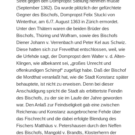
Streit gegen den Dompropst Stellung nehmen mußte
(September 1362). Da wurde plötzlich der gefürchtete
Gegner des Bischofs, Dompropst Felix Stucki von
Winterthur, am 6./7. August 1363 in Zürich ermordet.
Unter den Thätern waren die beiden Brüder des
Bischofs, Thüring und Wolfram, sowie des Bischofs
Diener Johann v. Verrenbach und Peter Kel aus Schwiz.
Diese hatten sich zur Frevelthat entschlossen, weil, wie
die Urfehde sagt, der Dompropst dem Walter v. d. Alten-
Klingen, wie allbekannt sei, „großes Unrecht und
offenkundigen Schimpf“ zugefügt habe. Daß der Bischof
die Mordthat veranlaßt hat, wie die Stadt Konstanz später
behauptete, ist nicht zu erweisen. Denn bei dieser
Anschuldigung spricht die Stadt als erbittertste Feindin
des Bischofs, zu der sie im Laufe der Jahre geworden
war. Den Anlaß zur Feindseligkeit gab eine zwischen
Reichenau und Konstanz ausgebrochene Fehde über
das Fischrecht und die dabei erfolgte Blendung des
Fischers Matthäus v. Petershausen durch den Neffen
des Bischofs, Mangold v. Brandts, Klosterherrn der