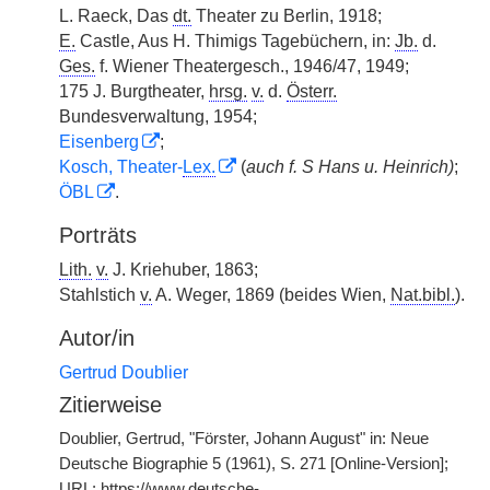
L. Raeck, Das
dt.
Theater zu Berlin, 1918;
E.
Castle, Aus H. Thimigs Tagebüchern, in:
Jb.
d.
Ges.
f. Wiener Theatergesch., 1946/47, 1949;
175 J. Burgtheater,
hrsg.
v.
d.
Österr.
Bundesverwaltung, 1954;
Eisenberg
;
Kosch, Theater-
Lex.
(
auch f. S Hans u. Heinrich)
;
ÖBL
.
Porträts
Lith.
v.
J. Kriehuber, 1863;
Stahlstich
v.
A. Weger, 1869 (beides Wien,
Nat.bibl.
).
Autor/in
Gertrud Doublier
Zitierweise
Doublier, Gertrud, "Förster, Johann August" in: Neue
Deutsche Biographie 5 (1961), S. 271 [Online-Version];
URL: https://www.deutsche-