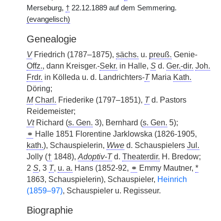
Merseburg,
†
22.12.1889 auf dem Semmering.
(evangelisch)
Genealogie
V
Friedrich (1787–1875),
sächs.
u.
preuß.
Genie-
Offz.
, dann Kreisger.-
Sekr.
in Halle,
S
d.
Ger.
-dir.
Joh.
Frdr.
in Kölleda u. d. Landrichters-
T
Maria
Kath.
Döring;
M
Charl.
Friederike (1797–1851),
T
d. Pastors
Reidemeister;
Vt
Richard (
s. Gen.
3), Bernhard (
s. Gen.
5);
⚭
Halle 1851 Florentine Jarklowska (1826-1905,
kath.
), Schauspielerin,
Wwe
d. Schauspielers
Jul.
Jolly (
†
1848),
Adoptiv-T
d.
Theaterdir.
H. Bredow;
2
S
, 3
T
,
u. a.
Hans (1852-92,
⚭
Emmy Mautner,
*
1863, Schauspielerin), Schauspieler,
Heinrich
(1859–97)
, Schauspieler u. Regisseur.
Biographie