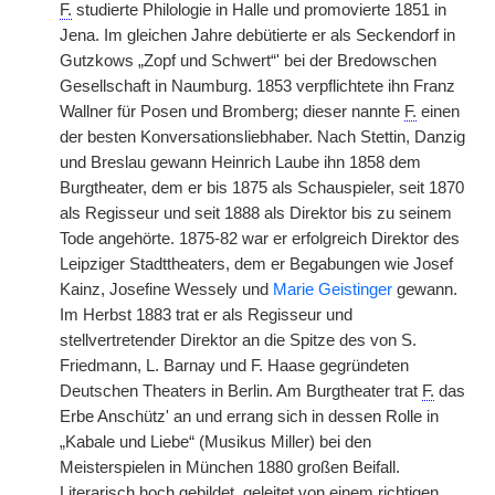
F.
studierte Philologie in Halle und promovierte 1851 in
Jena. Im gleichen Jahre debütierte er als Seckendorf in
Gutzkows „Zopf und Schwert“' bei der Bredowschen
Gesellschaft in Naumburg. 1853 verpflichtete ihn Franz
Wallner für Posen und Bromberg; dieser nannte
F.
einen
der besten Konversationsliebhaber. Nach Stettin, Danzig
und Breslau gewann Heinrich Laube ihn 1858 dem
Burgtheater, dem er bis 1875 als Schauspieler, seit 1870
als Regisseur und seit 1888 als Direktor bis zu seinem
Tode angehörte. 1875-82 war er erfolgreich Direktor des
Leipziger Stadttheaters, dem er Begabungen wie Josef
Kainz, Josefine Wessely und
Marie Geistinger
gewann.
Im Herbst 1883 trat er als Regisseur und
stellvertretender Direktor an die Spitze des von S.
Friedmann, L. Barnay und F. Haase gegründeten
Deutschen Theaters in Berlin. Am Burgtheater trat
F.
das
Erbe Anschütz' an und errang sich in dessen Rolle in
„Kabale und Liebe“ (Musikus Miller) bei den
Meisterspielen in München 1880 großen Beifall.
Literarisch hoch gebildet, geleitet von einem richtigen