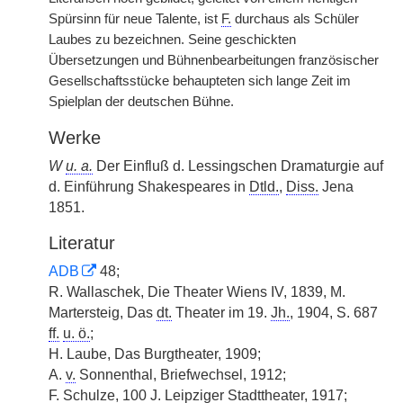
Spürsinn für neue Talente, ist
F.
durchaus als Schüler
Laubes zu bezeichnen. Seine geschickten
Übersetzungen und Bühnenbearbeitungen französischer
Gesellschaftsstücke behaupteten sich lange Zeit im
Spielplan der deutschen Bühne.
Werke
W
u. a.
Der Einfluß d. Lessingschen Dramaturgie auf
d. Einführung Shakespeares in
Dtld.
,
Diss.
Jena
1851.
Literatur
ADB
48;
R. Wallaschek, Die Theater Wiens IV, 1839, M.
Martersteig, Das
dt.
Theater im 19.
Jh.
, 1904, S. 687
ff.
u. ö.
;
H. Laube, Das Burgtheater, 1909;
A.
v.
Sonnenthal, Briefwechsel, 1912;
F. Schulze, 100 J. Leipziger Stadttheater, 1917;