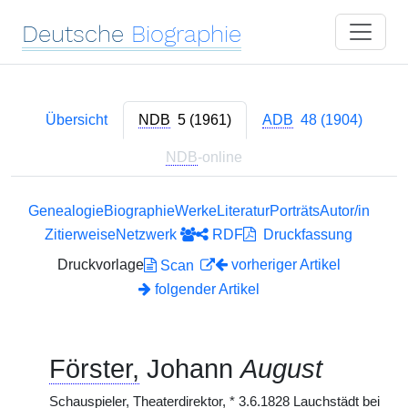
Deutsche
Biographie
Übersicht
NDB
5 (1961)
ADB
48 (1904)
NDB
-online
Genealogie
Biographie
Werke
Literatur
Porträts
Autor/in
Zitierweise
Netzwerk
RDF
Druckfassung
Druckvorlage
vorheriger Artikel
Scan
folgender Artikel
Förster,
Johann
August
Schauspieler, Theaterdirektor,
*
3.6.1828 Lauchstädt bei