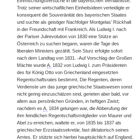
Einmischungsversuche in die bayerischen Verhältnisse.
Trotz seiner wirtschaftlichen Einheitsideen verteidigte er
konsequent die Souveränität des bayerischen Staates
und suchte als geistiger Nachfolger Montgelas' Rückhalt
in der Freundschaft mit Frankreich. Als Ludwig I. nach
der Pariser Julirevolution von 1830 eine Stütze an
Österreich zu suchen begann, waren die Tage des
liberalen Ministers gezählt. Sein Sturz erfolgte sofort
nach dem Landtag von 1831. -Auf Vorschlag der Großen
Mächte wurde
A.
1832 von Ludwig I. zum Präsidenten
des für König Otto von Griechenland eingesetzten
Regentschaftsrates bestimmt. Die Regenten, deren
Verdienste um das junge griechische Staatswesen sonst
nicht gering einzuschätzen sind, gerieten aber bald, vor
allem aus persönlichen Gründen, in heftigen Zwist;
nachdem es
A.
1834 gelungen war, die Abberufung der
ihm feindlichen Regentschaftsmitglieder von Maurer und
Abel zu erreichen, waltete er, von 1835 bis 1837 als
griechischer Erzstaatssekretär,
|
fast diktatorisch seines
Amtes. Er stützte sich hierbei hauptsächlich auf England.