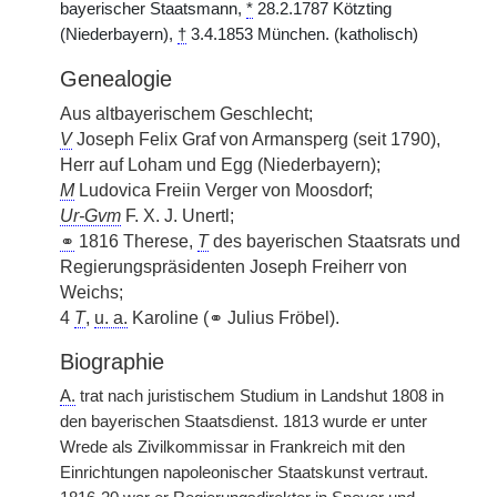
bayerischer Staatsmann,
*
28.2.1787 Kötzting
(Niederbayern),
†
3.4.1853 München. (katholisch)
Genealogie
Aus altbayerischem Geschlecht;
V
Joseph Felix Graf von Armansperg (seit 1790),
Herr auf Loham und Egg (Niederbayern);
M
Ludovica Freiin Verger von Moosdorf;
Ur-Gvm
F. X. J. Unertl;
⚭
1816 Therese,
T
des bayerischen Staatsrats und
Regierungspräsidenten Joseph Freiherr von
Weichs;
4
T
,
u. a.
Karoline (⚭ Julius Fröbel).
Biographie
A.
trat nach juristischem Studium in Landshut 1808 in
den bayerischen Staatsdienst. 1813 wurde er unter
Wrede als Zivilkommissar in Frankreich mit den
Einrichtungen napoleonischer Staatskunst vertraut.