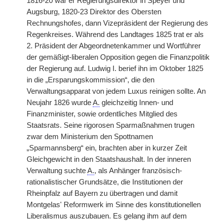
1816-20 war er Regierungsdirektor in Speyer und
Augsburg, 1820-23 Direktor des Obersten
Rechnungshofes, dann Vizepräsident der Regierung des
Regenkreises. Während des Landtages 1825 trat er als
2. Präsident der Abgeordnetenkammer und Wortführer
der gemäßigt-liberalen Opposition gegen die Finanzpolitik
der Regierung auf. Ludwig I. berief ihn im Oktober 1825
in die „Ersparungskommission“, die den
Verwaltungsapparat von jedem Luxus reinigen sollte. An
Neujahr 1826 wurde
A.
gleichzeitig Innen- und
Finanzminister, sowie ordentliches Mitglied des
Staatsrats. Seine rigorosen Sparmaßnahmen trugen
zwar dem Ministerium den Spottnamen
„Sparmannsberg“ ein, brachten aber in kurzer Zeit
Gleichgewicht in den Staatshaushalt. In der inneren
Verwaltung suchte
A.
, als Anhänger französisch-
rationalistischer Grundsätze, die Institutionen der
Rheinpfalz auf Bayern zu übertragen und damit
Montgelas' Reformwerk im Sinne des konstitutionellen
Liberalismus auszubauen. Es gelang ihm auf dem