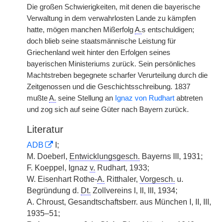
Die großen Schwierigkeiten, mit denen die bayerische
Verwaltung in dem verwahrlosten Lande zu kämpfen
hatte, mögen manchen Mißerfolg
A.
s entschuldigen;
doch blieb seine staatsmännische Leistung für
Griechenland weit hinter den Erfolgen seines
bayerischen Ministeriums zurück. Sein persönliches
Machtstreben begegnete scharfer Verurteilung durch die
Zeitgenossen und die Geschichtsschreibung. 1837
mußte
A.
seine Stellung an
Ignaz von Rudhart
abtreten
und zog sich auf seine Güter nach Bayern zurück.
Literatur
ADB
I;
M. Doeberl,
Entwicklungsgesch.
Bayerns III, 1931;
F. Koeppel, Ignaz
v.
Rudhart, 1933;
W. Eisenhart Rothe-
A.
Ritthaler,
Vorgesch.
u.
Begründung d.
Dt.
Zollvereins I, II, III, 1934;
A. Chroust, Gesandtschaftsberr. aus München I, II, III,
1935–51;