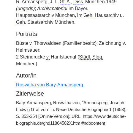
R. Armansperg, J. L.
Gf.
A.
,
Diss.
München 1949
(
ungedr.
)
;
Archivmaterial
im
Bayer.
Hauptstaatsarchiv München, im
Geh.
Hausarchiv u.
Geh.
Staatsarchiv München.
Porträts
Büste
v.
Thorwaldsen (Familienbesitz); Zeichnung
v.
Helmsauer;
2 Steindrucke
v.
Hanfstaengl (
Städt.
Slgg.
München).
Autor/in
Roswitha von Bary-Armansperg
Zitierweise
Bary-Armansperg, Roswitha von, "Armansperg, Joseph
Ludwig Graf von" in: Neue Deutsche Biographie 1 (1953),
S. 353-354 [Online-Version]; URL: https://www.deutsche-
biographie.de/gnd11864582X.html#ndbcontent