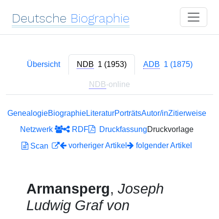
Deutsche
Biographie
Übersicht
NDB
1 (1953)
ADB
1 (1875)
NDB
-online
Genealogie
Biographie
Literatur
Porträts
Autor/in
Zitierweise
Netzwerk
RDF
Druckfassung
Druckvorlage
vorheriger Artikel
folgender Artikel
Scan
Armansperg
,
Joseph
Ludwig Graf von