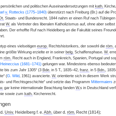
persönlichen und politischen Auseinandersetzungen mit
kath.
Kirche
arl
v.
Rottecks (1775–1840)
überstürzt nach Freiburg (Br.) auf die Pr
Dt.
Staats- und Bundesrecht. 1844 nahm er einen Ruf nach Tübingen au
trat
W.
als Vertreter des liberalen Katholizismus auf, ohne aber selbst
aben. Der erhoffte Ruf nach Heidelberg an die Fakultät seines Freun
rt.
typ eines vielseitigen
europ.
Rechtshistorikers, der sowohl die
röm.
a
ne größte Wirkung erzielte er in seiner
belg.
Schaffensphase.
W.
erre
um
röm.
Recht auch in England, Frankreich, Spanien, Portugal und sog
 Heineccius (1681–1741)
gelungen war. Mindestens ebenso bedeuten
te bis zum Jahr 1305“ (3
Bde.
in 5 T., 1835–42,
franz.
in 5
Bdn.
, 1835
e“ (
G. Wild
, 1961) avancierte.
W.
orientierte sich
|
in diesem Werk stru
ats- und Rechtsgeschichte“ und setzte das Programm
Mittermaiers
z
w.
gar keine internationale Beachtung fanden
W.
s in Deutschland ver
hie sowie zum
kath.
Kirchenrecht.
ngen
 d.
Univ.
Heidelberg f. e.
Abh.
über d.
röm.
Recht (1814);