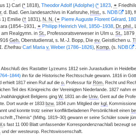
us 1) Carl (
*
1818),
Theodor Adolf (Adolphe) (
*
1823
,
⚭
Friedhi
r.
d. Bad. Gen.landesarchivs in Karlsruhe,
Hist.
, s.
NDB
18), 
 1) Emilie (
†
1831),
N. N.
(
⚭
Pierre Auguste Florent Gérard, 18
Klara (1854–1931,
⚭
Philipp Heinrich Veil, 1850–1938
,
Dr. phil.
,
 am Realgymn. in
St.
, Professoratsverweser in Ulm u.
St.
, 1879
 1916
Geh.
Oberstudienrat, s. M.-J. Bopp, Die
ev.
Geistlichen u.
T
1. Ehefrau
Carl Maria
v.
Weber (1786–1826)
,
Komp.
(s.
NDB
Abschluß des Rastatter Lyzeums 1812 sein Jurastudium in Heidelbe
764–1844)
ihn für die Historische Rechtsschule gewann. 1816 in Götti
 erhielt 1817 einen Ruf auf die
o.
Professur für
Röm.
Recht und Rech
dlichen Teil des Königreichs der Vereinigten Niederlande. 1827 nahm 
Unabhängigkeit Belgiens ging
W.
1831 an die
Univ.
Gent auf die Profe
te. Dort wurde er 1833
bzw.
1834 zum Mitglied der
kgl.
Kommissionen 
nnt und konnte trotz seiner konfliktbeladenen Persönlichkeit einen
be
eitschrift „Thémis“ (Mithg. 1819–30) gewann er seine Schüler sowie jü
W.
s fast 11 000 Blatt umfassender Korrespondenznachlaß bezeugt se
.
und der westeurop. Rechtswissenschaft.