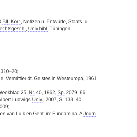
0
Bll.
Korr.
, Notizen u. Entwürfe, Staats- u.
echtsgesch.
,
Univ.bibl.
Tübingen.
 310–20;
e. Vermittler
dt.
Geistes in Westeuropa, 1961
Weekblad 25,
Nr.
40, 1962,
Sp.
2079–86;
Albert-Ludwigs-
Univ.
, 2007, S. 138–40;
2009;
ten van Luik en Gent, in: Fundamina, A
Journ.