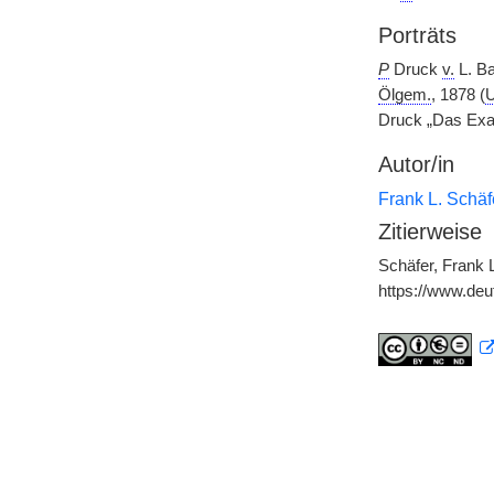
Porträts
P
Druck
v.
L. Ba
Ölgem.
, 1878 (
U
Druck „Das Exam
Autor/in
Frank L. Schäf
Zitierweise
Schäfer, Frank 
https://www.de