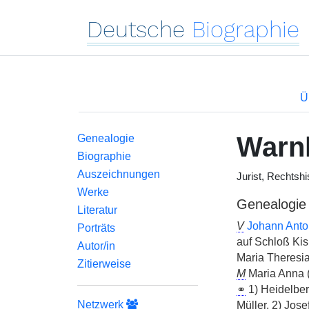
Deutsche
Biographie
Ü
Warn
Genealogie
Biographie
Auszeichnungen
Jurist, Rechtshi
Werke
Genealogie
Literatur
V
Johann Anto
Porträts
auf Schloß Kis
Autor/in
Maria Theresi
Zitierweise
M
Maria Anna 
⚭
1) Heidelbe
Netzwerk
Müller, 2) Jose