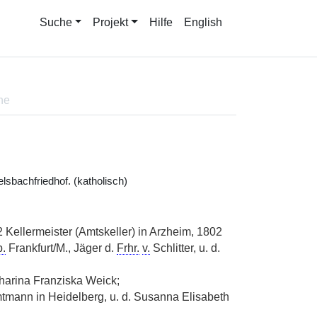
Suche
Projekt
Hilfe
English
ne
lsbachfriedhof. (katholisch)
 Kellermeister (Amtskeller) in Arzheim, 1802
b.
Frankfurt/M., Jäger d.
Frhr.
v.
Schlitter, u. d.
harina Franziska Weick;
mtmann in Heidelberg, u. d. Susanna Elisabeth