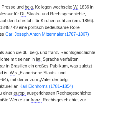
, Presse und
belg.
Kollegen wechselte
W.
1836 in
ofessur für
Dt.
Staats- und Rechtsgeschichte,
f den Lehrstuhl für Kirchenrecht an (
em.
1856).
 1848 / 49 eine politisch bedeutsame Rolle
des
Carl Joseph Anton Mittermaier (1787–1867)
ls auch die
dt.
,
belg.
und
franz.
Rechtsgeschichte
ichte mit seinen in
lat.
Sprache verfaßten
ar in Brasilien ein großes Publikum, was zuletzt
d ist
W.
s „Flandrische Staats- und
–64), mit der er zum „Vater der
belg.
kturell an
Karl Eichhorns (1781–1854)
u einer
europ.
ausgerichteten Rechtsgeschichte
faßte Werke zur
franz.
Rechtsgeschichte, zur