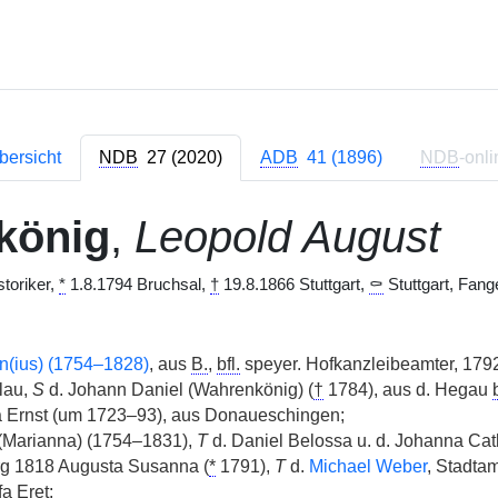
bersicht
NDB
27 (2020)
ADB
41 (1896)
NDB
-onli
könig
,
Leopold August
storiker,
*
1.8.1794 Bruchsal,
†
19.8.1866 Stuttgart,
⚰
Stuttgart, Fange
n(ius) (1754–1828)
, aus
B.
,
bfl.
speyer. Hofkanzleibeamter, 1792
lau,
S
d. Johann Daniel (Wahrenkönig) (
†
1784), aus d. Hegau
a Ernst (um 1723–93), aus Donaueschingen;
(Marianna) (1754–1831),
T
d. Daniel Belossa u. d. Johanna Cat
rg 1818 Augusta Susanna (
*
1791),
T
d.
Michael Weber
, Stadta
fa Eret;