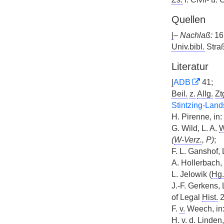
Quellen
|
–
Nachlaß:
1
Univ.bibl.
Straß
Literatur
|
ADB
41;
Beil.
z.
Allg.
Zt
Stintzing-Lan
H. Pirenne, in:
G. Wild, L. A.
W
(
W-Verz.
, P)
;
F. L. Ganshof, 
A. Hollerbach,
L. Jelowik (
Hg.
J.-F. Gerkens, 
of Legal
Hist.
2
F.
v.
Weech, in
H.
v.
d. Linden,