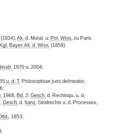
 (1834),
Ak.
d. Moral. u.
Pol.
Wiss.
zu Paris
Kgl.
Bayer. Ak. d. Wiss.
(1859).
eudr.
1970 u. 2004;
855
u. d. T.
Philosophiae juris delineatio;
6;
.
1968,
Bd.
2:
Gesch.
d. Rechtsqu. u. d.
n,
Gesch.
d.
franz.
Strafrechts u. d. Processes,
Dtld.
, 1853;
;