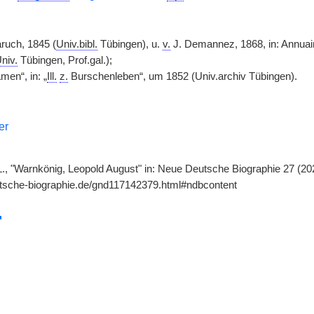
ruch, 1845 (
Univ.bibl.
Tübingen), u.
v.
J. Demannez, 1868, in: Annuair
niv.
Tübingen, Prof.gal.);
en“, in: „
Ill.
z.
Burschenleben“, um 1852 (Univ.archiv Tübingen).
er
L., "Warnkönig, Leopold August" in: Neue Deutsche Biographie 27 (202
utsche-biographie.de/gnd117142379.html#ndbcontent