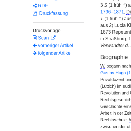
3
S
(1 früh †) a
RDF
1796–1871
,
Di
Druckfassung
T
(1 früh †) aus
aus 2) Lucia 
Druckvorlage
1873 Repetent
Scan
in Straßburg,
vorheriger Artikel
Verwandter d. 
folgender Artikel
Biographie
W.
begann nach 
Gustav Hugo (1
Privatdozent und
(Lüttich) im sü
Revolution und 
Rechtsgeschich
Geschichte erna
Arbeit in der Z
Rechtsschule.
zwischen der
dt