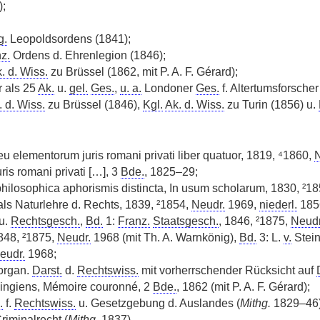
;
g.
Leopoldsordens (1841);
nz.
Ordens d. Ehrenlegion (1846);
. d. Wiss.
zu Brüssel (1862, mit P. A. F. Gérard);
 als 25
Ak.
u.
gel.
Ges.
,
u. a.
Londoner
Ges.
f. Altertumsforscher
. d. Wiss.
zu Brüssel (1846),
Kgl.
Ak. d. Wiss.
zu Turin (1856) u.
seu elementorum juris romani privati liber quatuor, 1819, ⁴1860,
N
ris romani privati […], 3
Bde.
, 1825–29;
 philosophica aphorismis distincta, In usum scholarum, 1830, ²1
als Naturlehre d. Rechts, 1839, ²1854,
Neudr.
1969,
niederl.
185
u.
Rechtsgesch.
,
Bd.
1:
Franz.
Staatsgesch.
, 1846, ²1875,
Neudr
1848, ²1875,
Neudr.
1968 (mit Th. A. Warnkönig),
Bd.
3: L.
v.
Stei
eudr.
1968;
organ.
Darst.
d.
Rechtswiss.
mit vorherrschender Rücksicht auf
ingiens, Mémoire couronné, 2
Bde.
, 1862 (mit P. A. F. Gérard);
.
f.
Rechtswiss.
u. Gesetzgebung d. Auslandes (
Mithg.
1829–46)
Criminalrecht (
Mithg.
1837).