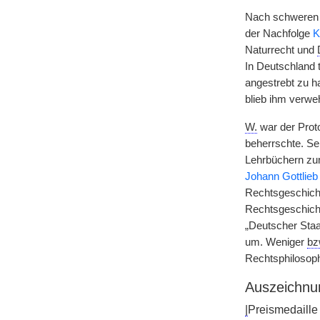
Nach schweren 
der Nachfolge
K
Naturrecht und
In Deutschland 
angestrebt zu h
blieb ihm verweh
W.
war der Proto
beherrschte. Sei
Lehrbüchern z
Johann Gottlieb
Rechtsgeschich
Rechtsgeschicht
„Deutscher Sta
um. Weniger
bz
Rechtsphilosop
Auszeichnu
|
Preismedaille