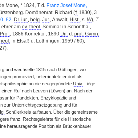
lde Mone,
*
1824,
T
d.
Franz Josef Mone,
fürstenberg. Domänenrat, Richard (
†
1830), 3
00–82
,
Dr. iur.
,
belg.
Jur.
, Anwalt,
Hist.
, s.
W
),
T
 Lehrer am
ev.
theol.
Seminar in Schönthal,
Prof.
, 1886 Konrektor, 1890
Dir.
d.
prot.
Gymn.
heol.
in Elsaß u. Lothringen, 1959 / 60);
27).
rg und wechselte 1815 nach Göttingen, wo
ngen promoviert, unterrichtete er dort als
tsphilosophie an die neugegründete
Univ.
Liège
er einen Ruf nach Leuven (Löwen) an. Nach der
ssur für Pandekten, Enzyklopädie und
zur Unterrichtsgesetzgebung und für
lg.
Schülerkreis aufbauen. Über die gemeinsame
ngere
franz.
Rechtsgelehrte für die Historische
ine herausragende Position als Brückenbauer