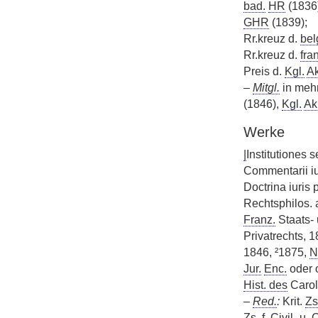
bad.
HR
(1836)
GHR
(1839);
Rr.kreuz d.
bel
Rr.kreuz d.
fra
Preis d.
Kgl.
Ak
–
Mitgl.
in mehr
(1846),
Kgl.
Ak
Werke
|
Institutiones 
Commentarii iu
Doctrina iuris
Rechtsphilos. 
Franz.
Staats- 
Privatrechts, 
1846, ²1875,
N
Jur.
Enc.
oder 
Hist. des
Carol
–
Red.
:
Krit.
Zs
Zs.
f. Civil- u. 