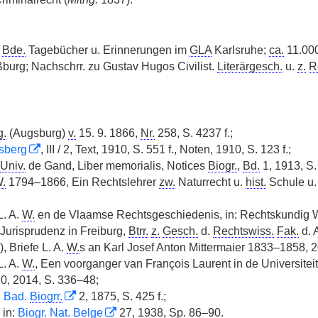
6
Bde.
Tagebücher u. Erinnerungen im
GLA
Karlsruhe;
ca.
11.00
burg; Nachschrr. zu Gustav Hugos Civilist.
Literärgesch.
u.
z.
R
g.
(Augsburg)
v.
15. 9. 1866,
Nr.
258, S. 4237 f.;
dsberg
, III / 2, Text, 1910, S. 551 f., Noten, 1910, S. 123 f.;
Univ.
de Gand, Liber memorialis, Notices
Biogr.
,
Bd.
1, 1913, S.
.
1794–1866, Ein Rechtslehrer
zw.
Naturrecht u.
hist.
Schule u. 
L. A.
W.
en de Vlaamse Rechtsgeschiedenis, in: Rechtskundig 
 Jurisprudenz in Freiburg,
Btrr.
z.
Gesch.
d.
Rechtswiss.
Fak.
d. 
), Briefe L. A.
W.
s an Karl Josef Anton Mittermaier 1833–1858, 
L. A.
W.
, Een voorganger van François Laurent in de Universitei
0, 2014, S. 336–48;
:
Bad.
Biogrr.
2, 1875, S. 425 f.;
 in:
Biogr. Nat.
Belge
27, 1938,
Sp.
86–90.