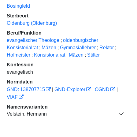
Bösingfeld
Sterbeort
Oldenburg (Oldenburg)
Beruf/Funktion
evangelischer Theologe
;
oldenburgischer
Konsistorialrat
;
Mäzen
;
Gymnasiallehrer
;
Rektor
;
Hofmeister
;
Konsistorialrat
;
Mäzen
;
Stifter
Konfession
evangelisch
Normdaten
GND: 138707715
|
GND-Explorer
|
OGND
|
VIAF
Namensvarianten
Velstein, Hermann