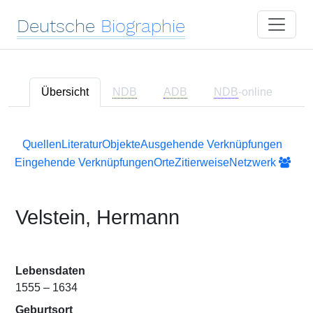
Deutsche
Biographie
Übersicht
NDB
ADB
NDB
-online
Quellen
Literatur
Objekte
Ausgehende Verknüpfungen
Eingehende Verknüpfungen
Orte
Zitierweise
Netzwerk
Velstein, Hermann
Lebensdaten
1555 – 1634
Geburtsort