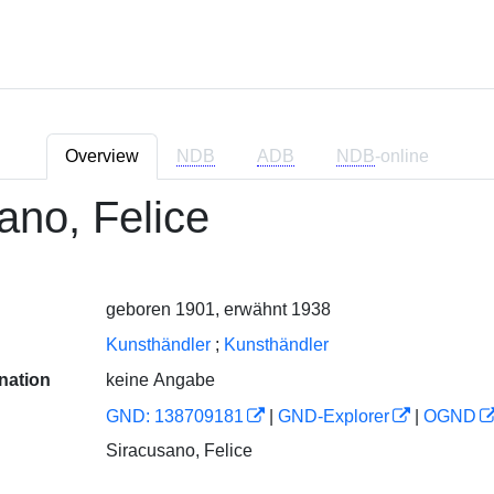
Overview
NDB
ADB
NDB
-online
ano, Felice
geboren 1901, erwähnt 1938
Kunsthändler
;
Kunsthändler
nation
keine Angabe
GND: 138709181
|
GND-Explorer
|
OGND
Siracusano, Felice