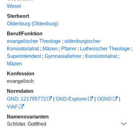
Wesel
Sterbeort
Oldenburg (Oldenburg)
Beruf/Funktion
evangelischer Theologe
;
oldenburgischer
Konsistorialrat
;
Mäzen
;
Pfarrer
;
Lutherischer Theologe
;
Superintendent
;
Gymnasiallehrer
;
Konsistorialrat
;
Mäzen
Konfession
evangelisch
Normdaten
GND: 121795772
|
GND-Explorer
|
OGND
|
VIAF
Namensvarianten
Schlüter, Gottfried