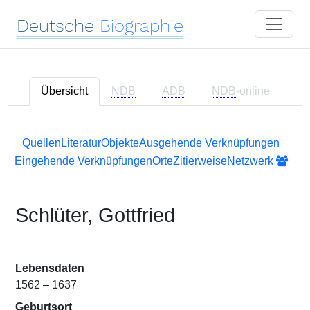
Deutsche
Biographie
Übersicht
NDB
ADB
NDB
-online
Quellen
Literatur
Objekte
Ausgehende Verknüpfungen
Eingehende Verknüpfungen
Orte
Zitierweise
Netzwerk
Schlüter, Gottfried
Lebensdaten
1562 – 1637
Geburtsort