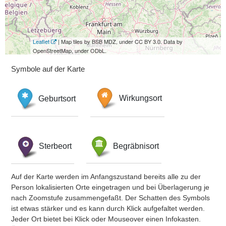
Leaflet
| Map tiles by BSB MDZ, under CC BY 3.0. Data by
OpenStreetMap, under ODbL.
Symbole auf der Karte
Geburtsort
Wirkungsort
Sterbeort
Begräbnisort
Auf der Karte werden im Anfangszustand bereits alle zu der
Person lokalisierten Orte eingetragen und bei Überlagerung je
nach Zoomstufe zusammengefaßt. Der Schatten des Symbols
ist etwas stärker und es kann durch Klick aufgefaltet werden.
Jeder Ort bietet bei Klick oder Mouseover einen Infokasten.