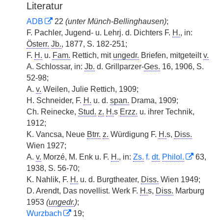
Literatur
ADB
22
(unter Münch-Bellinghausen)
;
F. Pachler, Jugend- u. Lehrj. d. Dichters F.
H.
, in:
Österr.
Jb.
, 1877, S. 182-251;
F.
H.
u.
Fam.
Rettich, mit
ungedr.
Briefen, mitgeteilt
v.
A. Schlossar, in:
Jb.
d. Grillparzer-
Ges.
16, 1906, S.
52-98;
A.
v.
Weilen, Julie Rettich, 1909;
H. Schneider, F.
H.
u. d.
span.
Drama, 1909;
Ch. Reinecke,
Stud.
z.
H.
s
Erzz.
u. ihrer Technik,
1912;
K. Vancsa, Neue
Btrr.
z.
Würdigung F.
H.
s,
Diss.
Wien 1927;
A.
v.
Morzé, M. Enk u. F.
H.
, in:
Zs.
f.
dt.
Philol.
63,
1938, S. 56-70;
K. Nahlik, F.
H.
u. d. Burgtheater,
Diss.
Wien 1949;
D. Arendt, Das novellist. Werk F.
H.
s,
Diss.
Marburg
1953
(
ungedr.
)
;
Wurzbach
19;