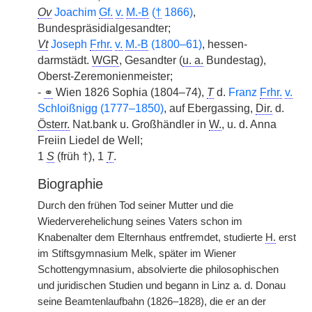
Ov
Joachim
Gf.
v.
M.-B
(
†
1866)
,
Bundespräsidialgesandter;
Vt
Joseph
Frhr.
v.
M.-B
(1800–61)
, hessen-
darmstädt.
WGR
, Gesandter (
u. a.
Bundestag),
Oberst-Zeremonienmeister;
-
⚭
Wien 1826 Sophia (1804–74),
T
d.
Franz
Frhr.
v.
Schloißnigg (1777–1850)
, auf Ebergassing,
Dir.
d.
Österr.
Nat.bank u. Großhändler in
W.
, u. d. Anna
Freiin Liedel de Well;
1
S
(früh †), 1
T
.
Biographie
Durch den frühen Tod seiner Mutter und die
Wiederverehelichung seines Vaters schon im
Knabenalter dem Elternhaus entfremdet, studierte
H.
erst
im Stiftsgymnasium Melk, später im Wiener
Schottengymnasium, absolvierte die philosophischen
und juridischen Studien und begann in Linz a. d. Donau
seine Beamtenlaufbahn (1826–1828), die er an der