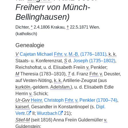
Freiherr von Münch-
Bellinghausen)
Dichter,
*
2.4.1806 Krakau,
†
22.5.1871 Wien.
(katholisch)
Genealogie
V
Cajetan Michael
Frhr.
v.
M.-B.
(1776–1831)
,
k. k.
Staats- u. Konferenzrat,
S
d.
Joseph (1735–1802)
,
Reichshofrat, u. d. Elisabeth Freiin
v.
Penkler;
M
Theresia (1783–1810),
T
d. Franz
Frhr.
v.
Deuster,
auf Vesten-Nöting,
k. k.
Artillerie-Zeugrat (aus
kurköln.
-geldern.
Adelsfam.
), u. d. Elisabeth Edle
Herrin
v.
Schick;
Ur-Gvv
Heinr.
Christoph
Frhr.
v.
Penkler (1700–74)
,
kaiserl.
Gesandter in Konstantinopel (s.
Dipl.
Vertr.
II;
Wurzbach
21);
Stief-M
(seit 1816) Anna Freiin Guldemüller
v.
Guldenstein;