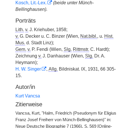
Kosch, Lit.-Lex.
(beide unter Münch-
Bellinghausen).
Porträts
Lith.
v.
J. Kriehuber, 1858;
v.
G. Decker u. C. Binzer (Wien,
Nat.bibl.
, u.
Hist.
Mus.
d. Stadt Linz);
Gem.
v.
P. Fendi (Wien,
Slg.
Rittmstr.
C. Hardt);
Zeichnung
v.
J. Danhauser (Wien,
Slg.
Dr. A.
Heymann);
H. W. Singer
,
Allg.
Bildniskat. IX, 1931, 66 305-
15.
Autor/in
Kurt Vancsa
Zitierweise
Vancsa, Kurt, "Halm, Friedrich (Pseudonym für Eligius
Franz Josef Freiherr von Münch-Bellinghausen)" in:
Neue Deutsche Biographie 7 (1966), S. 569 [Online-