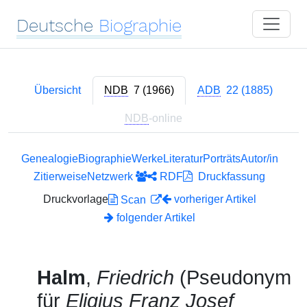
Deutsche
Biographie
Übersicht
NDB
7 (1966)
ADB
22 (1885)
NDB
-online
Genealogie
Biographie
Werke
Literatur
Porträts
Autor/in
Zitierweise
Netzwerk
RDF
Druckfassung
Druckvorlage
vorheriger Artikel
Scan
folgender Artikel
Halm
,
Friedrich
(Pseudonym
für
Eligius
Franz Josef