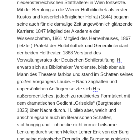
niederösterreichischen Statthalterei in Wien fortsetzte.
Mit der Berufung an die Wiener Hofbibliothek als erster
Kustos und kaiserlich-königlicher Hofrat (1844) begann
seine auch für die damalige Zeit ungewöhnlich glänzende
Karriere: 1847 Mitglied der Akademie der
Wissenschaften, 1861 Mitglied des Herrenhauses, 1867
(letzter) Präfekt der Hofbibliothek und Generalintendant
der beiden Hoftheater, 1868 Vorstand des
Verwaltungsrates der Deutschen Schillerstiftung.
H.
erwarb sich als Bibliothekar Verdienste, blieb aber als
Mann des Theaters farblos und stand im Schatten seines
großen Vorgängers Laube. – Nach zaghaften und
unpersönlichen Anfängen setzte sich
H.
s
außerordentliches, jedoch zu routiniertes Formtalent mit
dem dramatischen Gedicht „Griseldis“ (Burgtheater
1835) über Nacht durch.
H.
blieb aber, weich und
anschmiegsam auch im literarischen Schaffen,
stoffhungrig und – ohne die nicht immer heilsame
Lenkung durch seinen Melker Lehrer Enk von der Burg
und seine platonische Freundin, die Burgschauspielerin