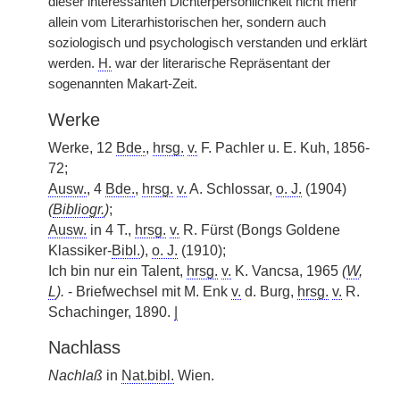
dieser interessanten Dichterpersönlichkeit nicht mehr
allein vom Literarhistorischen her, sondern auch
soziologisch und psychologisch verstanden und erklärt
werden.
H.
war der literarische Repräsentant der
sogenannten Makart-Zeit.
Werke
Werke, 12
Bde.
,
hrsg.
v.
F. Pachler u. E. Kuh, 1856-
72;
Ausw.
, 4
Bde.
,
hrsg.
v.
A. Schlossar,
o. J.
(1904)
(
Bibliogr.
)
;
Ausw.
in 4 T.,
hrsg.
v.
R. Fürst (Bongs Goldene
Klassiker-
Bibl.
),
o. J.
(1910);
Ich bin nur ein Talent,
hrsg.
v.
K. Vancsa, 1965
(
W
,
L
).
- Briefwechsel mit M. Enk
v.
d. Burg,
hrsg.
v.
R.
Schachinger, 1890.
|
Nachlass
Nachlaß
in
Nat.bibl.
Wien.