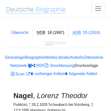
Deutsche
Biographie
Übersicht
NDB
18 (1997)
ADB
55 (1910)
NDB
-online
Genealogie
Biographie
Werke
Literatur
Autor/in
Zitierweise
Netzwerk
RDF
Druckfassung
Druckvorlage
vorheriger Artikel
folgender Artikel
Scan
Nagel
,
Lorenz Theodor
Publizist,
*
28.2.1828 Schwabach bei Nürnberg,
†
13.9.1895 Hamburg. (lutherisch)