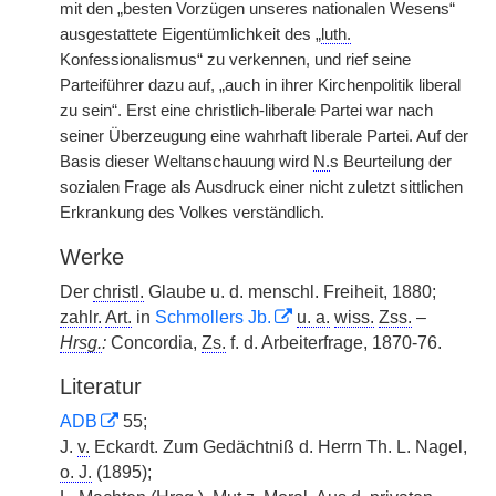
mit den „besten Vorzügen unseres nationalen Wesens“
ausgestattete Eigentümlichkeit des „
luth.
Konfessionalismus“ zu verkennen, und rief seine
Parteiführer dazu auf, „auch in ihrer Kirchenpolitik liberal
zu sein“. Erst eine christlich-liberale Partei war nach
seiner Überzeugung eine wahrhaft liberale Partei. Auf der
Basis dieser Weltanschauung wird
N.
s Beurteilung der
sozialen Frage als Ausdruck einer nicht zuletzt sittlichen
Erkrankung des Volkes verständlich.
Werke
Der
christl.
Glaube u. d. menschl. Freiheit, 1880;
zahlr.
Art.
in
Schmollers Jb.
u. a.
wiss.
Zss.
–
Hrsg.
:
Concordia,
Zs.
f. d. Arbeiterfrage, 1870-76.
Literatur
ADB
55;
J.
v.
Eckardt. Zum Gedächtniß d. Herrn Th. L. Nagel,
o. J.
(1895);