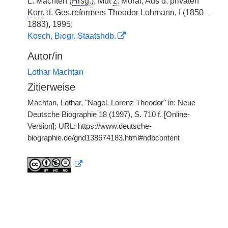
L. Machten (
Hrsg.
), Mut
z.
Moral, Aus d. privaten
Korr.
d. Ges.reformers Theodor Lohmann, I (1850–
1883), 1995;
Kosch, Biogr. Staatshdb.
Autor/in
Lothar Machtan
Zitierweise
Machtan, Lothar, "Nagel, Lorenz Theodor" in: Neue
Deutsche Biographie 18 (1997), S. 710 f. [Online-
Version]; URL: https://www.deutsche-
biographie.de/gnd138674183.html#ndbcontent