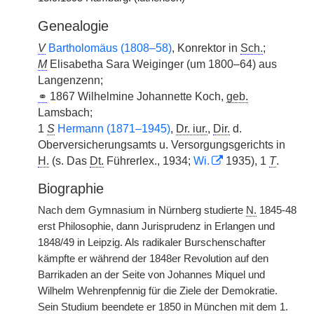
Genealogie
V
Bartholomäus (1808–58)
, Konrektor in
Sch.
;
M
Elisabetha Sara Weiginger (um 1800–64) aus
Langenzenn;
⚭
1867 Wilhelmine Johannette Koch,
geb.
Lamsbach;
1
S
Hermann (1871–1945)
,
Dr. iur.
,
Dir.
d.
Oberversicherungsamts u. Versorgungsgerichts in
H.
(s. Das
Dt.
Führerlex., 1934;
Wi.
1935), 1
T
.
Biographie
Nach dem Gymnasium in Nürnberg studierte
N.
1845-48
erst Philosophie, dann Jurisprudenz in Erlangen und
1848/49 in Leipzig. Als radikaler Burschenschafter
kämpfte er während der 1848er Revolution auf den
Barrikaden an der Seite von Johannes Miquel und
Wilhelm Wehrenpfennig für die Ziele der Demokratie.
Sein Studium beendete er 1850 in München mit dem 1.